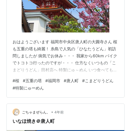
おはようございます 福岡市中央区唐人町の大圓寺さん 桜
も五重の塔も綺麗！ 糸島で人気の「ひなたうどん」初訪
問しましたが 病気でお休み・・・ 我家から60km バイク
でトコトコ行ったのですが・・・ 仕方なくいつもの「こ
まどりうどん」田村店へ 特製にゅ～めん いつ食べても美
味い！ 2023年3月20日 月曜日 ブログ更新時間午前6時
#
桜
#
五重の塔
#
福岡市
#
唐人町
#
こまどりうどん
55分 室温11度 湿度62％ 外気温度4度 体感温度2度 パソ
#
特製にゅーめん
コンの動きが遅く変！ 写真データを大量に削除して 少し
動きが良くなったのですが まだ変！ パソコンの先生は病
気で「廃業」 今日はパソコン担いで電気店へ 行かなけれ
ば・・・ でも・・・ 面倒・・・ ☆☆☆☆☆…
•
ごちゃまぜらん。
4年前
いなほ焼き＠唐人町