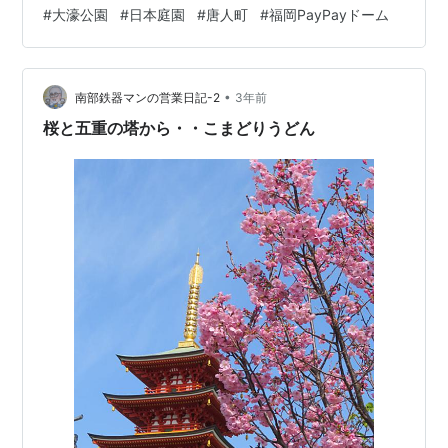
セール。 ”半日挑戦”もシステムがパンクでかなわず。 そ
#
大濠公園
#
日本庭園
#
唐人町
#
福岡PayPayドーム
の後の”リベンジセール”で見事”ご縁”がありました。 福岡
までの航空券は片道6600円＋空港施設使用料400円、一
人往復14000円。 4泊する宿は「agoda」の”バーゲンセ
•
ール”でツイン1泊5000円強＋福岡市宿泊税一人200円
南部鉄器マンの営業日記-2
3年前
で、一人11000円。 ゴールデンウィーク直前、4…
桜と五重の塔から・・こまどりうどん