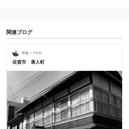
地名
福岡市中央区
唐人町
唐人町駅 福岡市交通局（空港線）
関連ブログ
福岡県福岡市中央区唐人町
にある、
福岡市交通局
（
福岡
市地下鉄
）の駅。→
唐人町駅
•
月光
2年前
福岡ドーム
の最寄駅。野球やイベントの開催時は混雑す
佐賀市 唐人町
る。島式ホーム。
○
リスト
：
駅キーワード