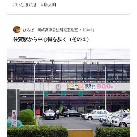
のスペースは無いので、テイクアウトのみになります。
#
いなほ焼き
#
唐人町
いや、もう「無人」営業にしか見えなくて近寄りがたい
ですが、よーーーーく見ると中に人は1人います。（めっ
ちゃ黙って営業しているので、ちょっとｗ さて、メニュ
•
ーは・・・と うむ、いろいろ値段が上がってますね。
ひろば 川崎高津公法研究室別室
13年前
Googleの店舗情報に上がっている写真から数か月しかた
佐賀駅から中心街を歩く（その１）
ってないのに。 …