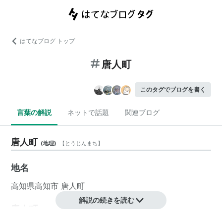
はてなブログ トップ
唐人町
このタグでブログを書く
言葉の解説
ネットで話題
関連ブログ
唐人町
(
地理
)
【
とうじんまち
】
地名
高知県
高知市
唐人町
解説の続きを読む
唐人町
(
地理
)
【
とうじんまち
】