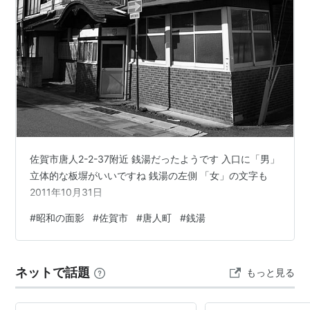
佐賀市唐人2-2-37附近 銭湯だったようです 入口に「男」
立体的な板塀がいいですね 銭湯の左側 「女」の文字も
2011年10月31日
#
昭和の面影
#
佐賀市
#
唐人町
#
銭湯
ネットで話題
もっと見る