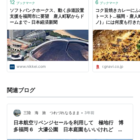
12
6
ブックマーク
ブックマーク
ソフトバンクホークス、動く歩道設置
コク旨焼きカレーにふ
支援を福岡市に要望 唐人町駅からド
トースト…福岡・唐人町
ームまで - 日本経済新聞
ノ)」には何度も行き
- ぐるなび みんなの
www.nikkei.com
r.gnavi.co.jp
関連ブログ
•
三陸 海 旅 つれづれなるまま
3年前
日本航空リベンジセールを利用して 極地行 博
多福岡 6 大濠公園 日本庭園もいいけれど 唐
人町 No.460