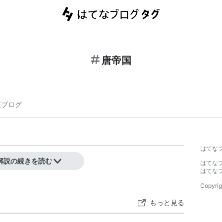
唐帝国
連ブログ
はてな
解説の続きを読む
はてな
はてな
Copyrig
もっと見る