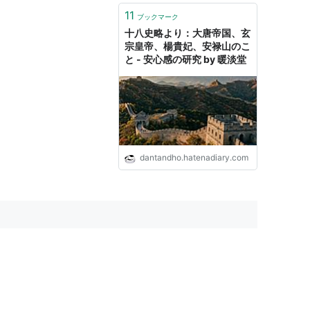
11
ブックマーク
十八史略より：大唐帝国、玄
宗皇帝、楊貴妃、安禄山のこ
と - 安心感の研究 by 暖淡堂
dantandho.hatenadiary.com