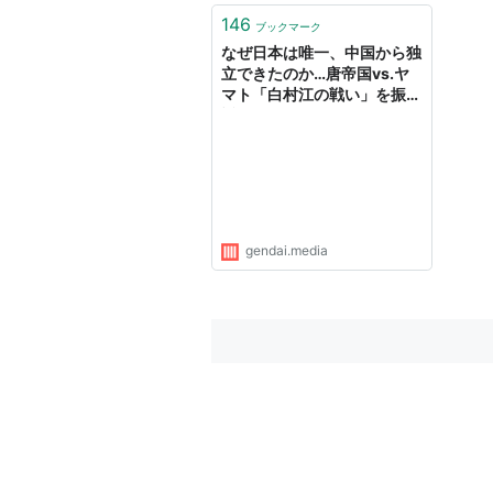
146
ブックマーク
なぜ日本は唯一、中国から独
立できたのか…唐帝国vs.ヤ
マト「白村江の戦い」を振り
返る
gendai.media