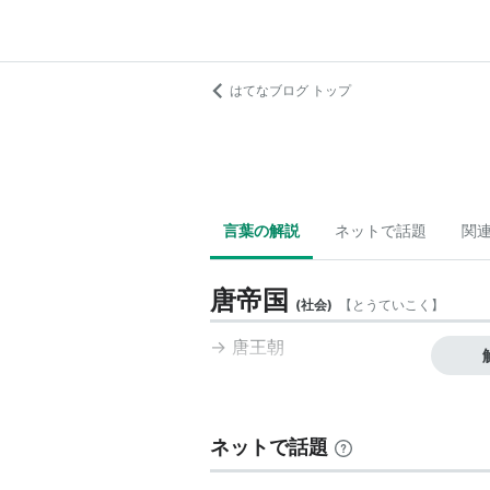
はてなブログ トップ
言葉の解説
ネットで話題
関
唐帝国
(
社会
)
【
とうていこく
】
→
唐王朝
ネットで話題