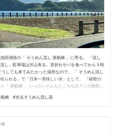
池田湖傍の「 そうめん流し 唐船峡 」に寄る。 「流し
ん流し」駐車場は沢山有る。首折れサバを食べてから３時
どうしても来てみたかった場所なので、 「 そうめん流し
叱られる」で「日本一美味しい水」として、 「秘密の
た「 唐船峡 」 いったいどんなところなの？この階段を
有るらしい。メニュー看板こちらにもメニューがあるが
唐船峡
#
光るそうめん流し器
のは「 席を決める 」事。めちゃめちゃ広い所に めちゃ
場所以…
年前