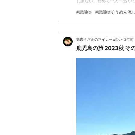
し訳ない。せめて一人一品 い
れるか不安。右側にある、食券
#
唐船峡
#
唐船峡そうめん流
「４０７番に座ります」 とい
る間に隣の４０６番を見ると 
•
舞奈さざえのマイナー日記
2年前
鹿児島の旅 2023秋 そ