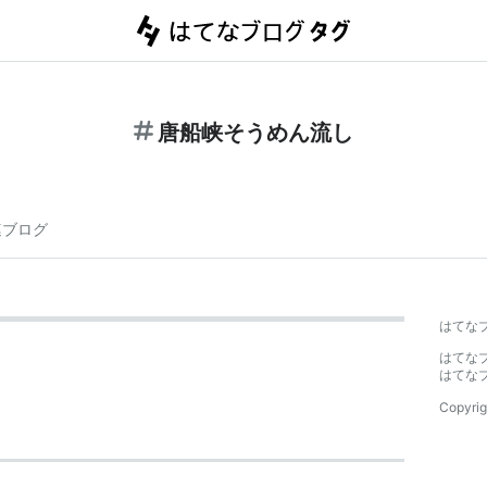
唐船峡そうめん流し
連ブログ
はてな
はてな
はてな
Copyrig