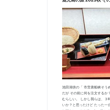
池田湖傍の「 市営唐船峡そう
だが その前に何を注文するか
むらしい。 しかし我らは、３
いか？と思ったけど たった一