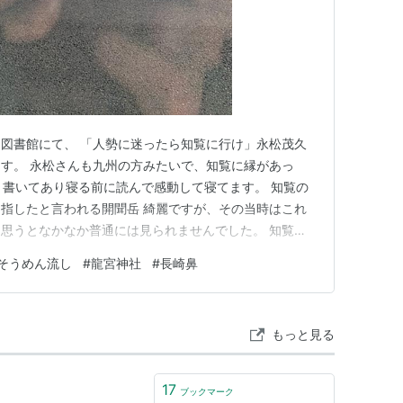
図書館にて、 「人勢に迷ったら知覧に行け」永松茂久
す。 永松さんも九州の方みたいで、知覧に縁があっ
く書いてあり寝る前に読んで感動して寝てます。 知覧の
指したと言われる開聞岳 綺麗ですが、その当時はこれ
思うとなかなか普通には見られませんでした。 知覧の
 少し知覧の話題から外れます。 実は、その日は指宿に
そうめん流し
#
龍宮神社
#
長崎鼻
知覧からの道中でこちらに行きました。 「唐船峡」流
たいで。 14時ギリギ…
もっと見る
17
ブックマーク