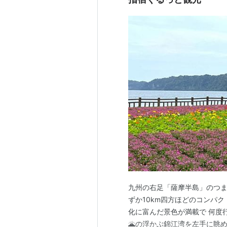
九州の右足「薩摩半島」のつま
ずか10km四方ほどのコンパ
化に富んだ景色が満載で 何度行
🌋の浮かぶ錦江湾を左手に眺