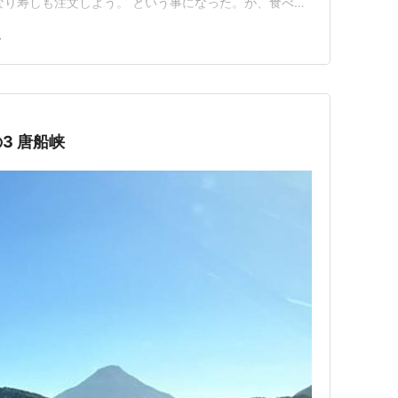
なり寿しも注文しよう。 という事になった。が、食べら
売り場で食券を買い 左にある食券受付で食券を渡して
し
うと４０７番にお姉さんが持ってきてくれる。待ってい
こちらも綺麗だ…
の3 唐船峡