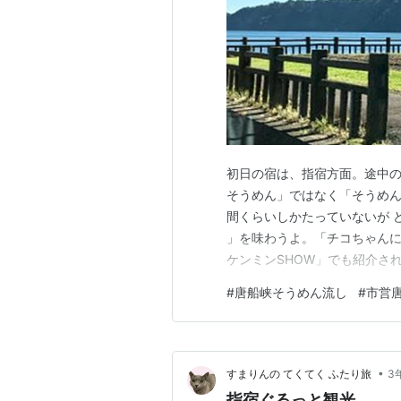
初日の宿は、指宿方面。途中の
そうめん」ではなく「そうめ
間くらいしかたっていないが 
」を味わうよ。「チコちゃんに
ケンミンSHOW」でも紹介され
下りていく。エレベーターも
#
唐船峡そうめん流し
#
市営
まず、我等がやらねばならない
めちゃ沢山席が有る。 （この
•
すまりんの てくてく ふたり旅
3
指宿ぐるっと観光