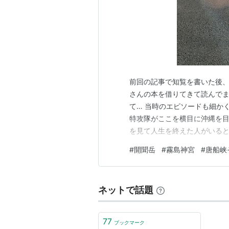
前回の記事で知覧を書いた後、
さんの本を借りてきて読んでま
て… 当時のエピソードも細か
特攻隊がここを横目に沖縄を目
を見て人生を終えた人がいると
話題は前回振れに触れたので、
#
開聞岳
#
霧島神宮
#
唐船峡
泊まり、砂風呂予定だったので
しそうめんです。 何やら有名み
ネットで話題
77
ブックマーク