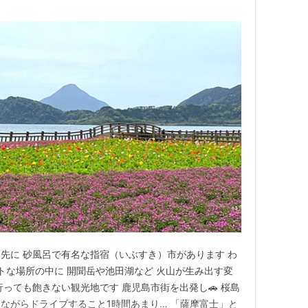
先に 砂風呂で有名な指宿（いぶすき）市があります わ
クトな場所の中に 開聞岳や池田湖など 火山が生み出す変
っても飽きない観光地です 鹿児島市街を出発し🚗 桜島
めながらドライブすること1時間あまり… 「薩摩富士」と