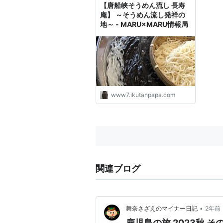
【唐船峡そうめん流し 長寿
庵】 ～そうめん流し発祥の
地～ - MARU×MARU情報局
www7.ikutanpapa.com
関連ブログ
•
舞奈さざえのマイナー日記
2年前
鹿児島の旅 2023秋 そ