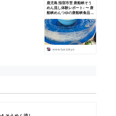
鹿児島 指宿市営 唐船峡そう
めん流し体験レポート♪ 〜 唐
船峡めんつゆの唐船峡食品 -
🍀tue-noie
www.tue.tokyo
の4 そうめん流し