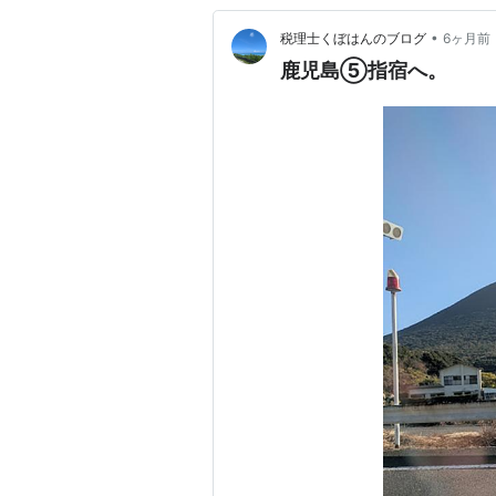
•
税理士くぼはんのブログ
6ヶ月前
鹿児島⑤指宿へ。