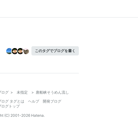
このタグでブログを書く
ブログ
>
未指定
>
唐船峡そうめん流し
ブログ タグとは
ヘルプ
開発ブログ
ブログトップ
ht (C) 2001-
2026
Hatena.