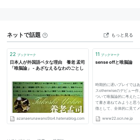
クリック
: 34回
この商品を含むブログ (12件) を見る
唯脳論 (ちくま学芸文庫)
ネットで話題
もっと見る
作者:
養老孟司
出版社/メーカー:
筑摩書房
22
11
発売日:
1998/10/01
ブックマーク
ブックマーク
メディア:
文庫
日本人が外国語ベタな理由 養老 孟司
sense offと唯脳論
購入
: 5人
クリック
: 67回
「唯脳論」 - あざなえるなわのごとし
この商品を含むブログ (81件) を見る
時期的に遅いプレイでは
スotherwiseのデビュー作、
ついて唯脳論的に考えた
て書き連ねてみようと思う
徴として、全体的に見て
に強く、しかもそれが極
azanaerunawano5to4.hatenablog.com
www22.ocn.ne.jp
ものを極端に排してまと
とが挙げられる。...