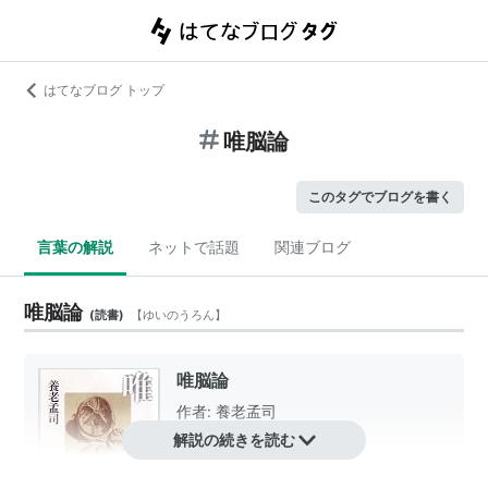
はてなブログ トップ
唯脳論
このタグでブログを書く
言葉の解説
ネットで話題
関連ブログ
唯脳論
(
読書
)
【
ゆいのうろん
】
唯脳論
作者:
養老孟司
出版社/メーカー:
青土社
解説の続きを読む
発売日:
1989/09/25
メディア:
単行本