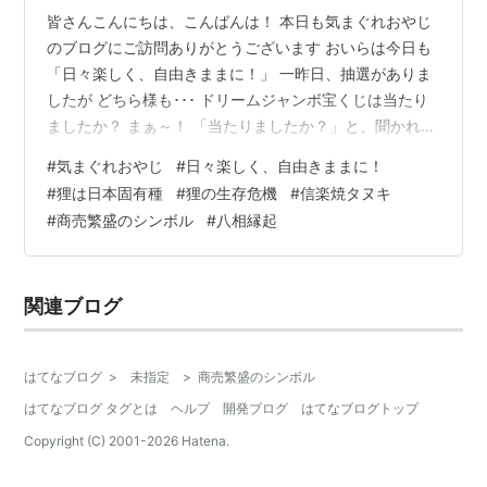
皆さんこんにちは、こんばんは！ 本日も気まぐれおやじ
のブログにご訪問ありがとうございます おいらは今日も
「日々楽しく、自由きままに！」 一昨日、抽選がありま
したが どちら様も･･･ ドリームジャンボ宝くじは当たり
ましたか？ まぁ～！ 「当たりましたか？」と、聞かれて
「はい、当たりましたよ」 と、答える人はあまりいない
#
気まぐれおやじ
#
日々楽しく、自由きままに！
とは思いますが 千円や二千円ならともかく 高額なら･･･
#
狸は日本固有種
#
狸の生存危機
#
信楽焼タヌキ
え？ああ･･･おいらでごじゃるか？ もちろん、当たってま
#
商売繁盛のシンボル
#
八相縁起
せんよ (´｀;) 毎度のことですが･･･ 当たってたら この辺
にはいないし･･ ('◇') もし、おいらが 1ヶ月以上ブログを
更新しなかったら 宝くじが当たったか …
関連ブログ
はてなブログ
>
未指定
>
商売繁盛のシンボル
はてなブログ タグとは
ヘルプ
開発ブログ
はてなブログトップ
Copyright (C) 2001-
2026
Hatena.