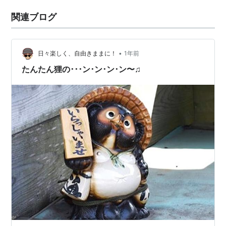
関連ブログ
•
日々楽しく、自由きままに！
1年前
たんたん狸の･･･ン･ン･ン･ン〜♫