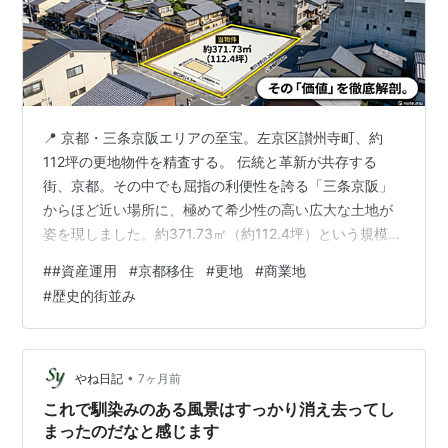
📍 京都・三条京阪エリアの至宝。左京区讃州寺町、約
112坪の更地物件を精査する。 伝統と革新が共存する
街、京都。その中でも屈指の利便性を誇る「三条京阪」
からほど近い場所に、極めて希少性の高い広大な土地が
姿を現しました。約371.73㎡（約112.4坪）という規模を
持つこの土地が、なぜこれほどまでに注目されるのか。
#
#資産運用
#
京都移住
#
更地
#
商業地
その理由を詳しく紐解いていきます。 ✅ 物件の主要スペ
#
歴史的街並み
ック 所在地 京都府京都市左京区新富小路通仁王門下る讃
州寺町 価格 305,000,000円 土地面積 371.73㎡（実測
約112.4坪） 主要交通 地下鉄東西線「三条京阪」駅 徒歩
約4分京阪本線「三条」駅 徒歩約5分 現況 更…
•
やね日記
7ヶ月前
これで馴染みのある風景はすっかり消え去ってし
まったのだなと感じます