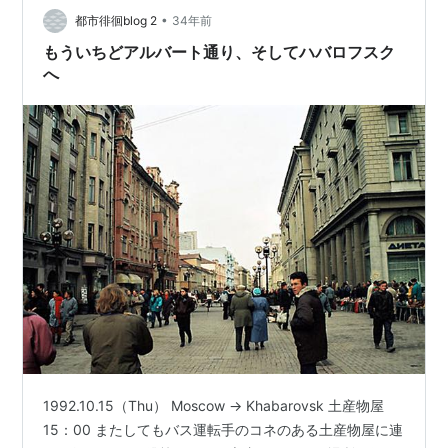
•
り Google Map 今日は暖かく、金曜日の午後で大通りは
都市徘徊blog 2
34年前
人通りも多かった。前回、車中から見たときは日曜の夕
もういちどアルバート通り、そしてハバロフスク
方で人影がほと…
へ
1992.10.15（Thu） Moscow → Khabarovsk 土産物屋
15：00 またしてもバス運転手のコネのある土産物屋に連