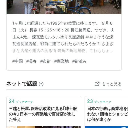
1ヶ月ほど経過したら1995年の位置に移します。 ９月６
日（火） 長春 15：25〜16：20 長江路周辺、つづき。肉
まん4元。 煉瓦造モルタル塗り長屋店舗 やや古そうな煉
瓦造長屋店舗。戦前に建てられたものだろうか？ さまざ
まな店舗や露店のある街 鋭角の角地建物。これもちょっ
と古そう。 煉瓦造2階建ての前の路上に盛大に露店が建
#
中国
#
長春
#
市街
#
商業地
#
街並み
ち並ぶ。果物市場？ 多くの人が店を見ながら歩いてい
る。90年代は人民服の人もまだ結構いた。 食材から日用
雑貨まであらゆるものが露店で売られている 長江路のご
ネットで話題
もっと見る
ついゲート 幌付きの軍用車両？ 道端で中国将棋をする
人々 煉瓦造モルタル塗り。少々老朽化した建物も多い。
地方都市で…
24
23
ブックマーク
ブックマーク
三越と松屋､銀座店改装に見る｢紳士服
日本の行政は商業地を
の今｣ 日本一の商業地で百貨店が出し
れない 団地とショッ
た答え
は何が違うか