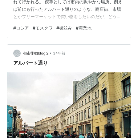
れて行かれる。 僕等としては市内の賑やかな場所、例え
ば前にも行ったアルバート通りのような、商店街、市場
とかフリーマーケットで買い物をしたいのだが、どうも
運転手はいわゆる土産物屋に僕等を連れていこうとす
#
ロシア
#
モスクワ
#
街並み
#
商業地
る。Ｉ氏を中心として、アルバート通りにもう一度行き
たいと交渉するのだが、あちらより良いものがあると言
って譲らない。その土産物屋に行かないことには運転手
•
が納得しないので、仕方なくとりあえずその店に行く。
都市徘徊blog 2
34年前
しかしやはり昨日訪れたようさえない土産物屋で、予想
アルバート通り
したとおり…