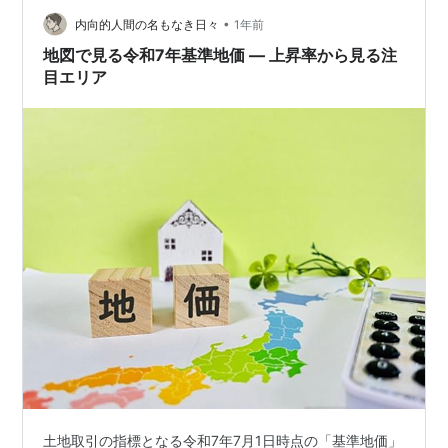
建て直されましたが、その他の施設はほぼ姿を消してし
•
まいましたね。髙島屋の跡地には新たなテナントが入る
内向的人間の名もなき日々
1年前
そうですが、ネットでの物品購入が当たり前となった
地図で見る令和7年基準地価 ― 上昇率から見る注
今、果たしてどこまでテコ入れになるのかというと…
目エリア
土地取引の指標となる令和7年7月1日時点の「基準地価」