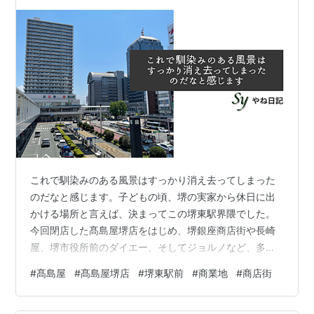
これで馴染みのある風景はすっかり消え去ってしまった
のだなと感じます。子どもの頃、堺の実家から休日に出
かける場所と言えば、決まってこの堺東駅界隈でした。
今回閉店した髙島屋堺店をはじめ、堺銀座商店街や長崎
屋、堺市役所前のダイエー、そしてジョルノなど、多く
の店が立ち並んでいました。 中でも堺銀座商店街には映
#
髙島屋
#
髙島屋堺店
#
堺東駅前
#
商業地
#
商店街
画館やゲームセンター、マクドナルドもあり、子どもの
頃の休日には格好の遊び場でした。 今では、ジョルノは