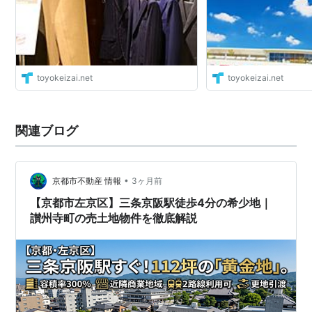
toyokeizai.net
toyokeizai.net
関連ブログ
•
京都市不動産 情報
3ヶ月前
【京都市左京区】三条京阪駅徒歩4分の希少地｜
讃州寺町の売土地物件を徹底解説