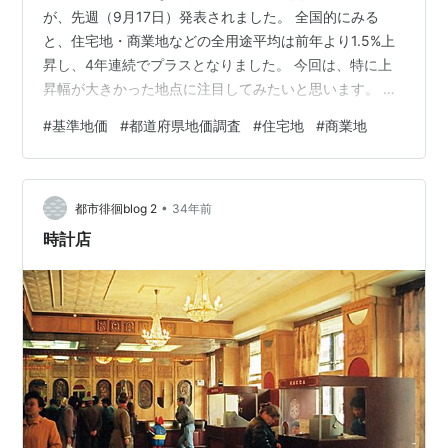
が、先週（9月17日）発表されました。 全国的にみる
と、住宅地・商業地などの全用途平均は前年より1.5%上
昇し、4年連続でプラスとなりました。 今回は、特に上
昇幅が大きかった地点に注目してみたいと思います。 基
準地価って何？ 「基準地価」とは、土地の取引や固定資
#
基準地価
#
都道府県地価調査
#
住宅地
#
商業地
産税の評価などの参考として、各都道府県が選定した
「基準地」の価格を評価したものです。 用途ごとに「住
宅地」「商業地」「工業地」に分かれ、7月1日時点の価
•
格と前年の価格を比べて変動率を示します。 もう一つの
都市徘徊blog 2
34年前
公示価格である「公示地価」（1月1日時点）より半年遅
時計店
れの情報のため、最近の経済や…