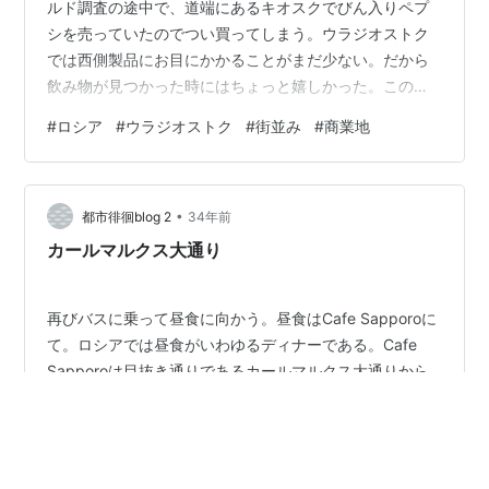
ルド調査の途中で、道端にあるキオスクでびん入りペプ
シを売っていたのでつい買ってしまう。ウラジオストク
では西側製品にお目にかかることがまだ少ない。だから
飲み物が見つかった時にはちょっと嬉しかった。このペ
プシ、日本円にするとエラク安いのだが、現地の物価か
#
ロシア
#
ウラジオストク
#
街並み
#
商業地
らするとべらぼうに高い代物で、国営商店に置いてある
ロシアン飲み物の数倍の値段である。でも見ていたらき
れいな女の子たちが歩きながらペプシを飲んでいたの
•
で、さほど特殊で高価な飲み物であると認識されている
都市徘徊blog 2
34年前
わけでもないようだ。ここらへんどうも相変わらず理解
カールマルクス大通り
に苦しむ状況である。 ロ…