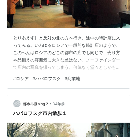
とりあえず川と反対の北の方へ行き、途中の時計店に入
ってみる。いわゆるロシアで一般的な時計店のようで、
このへんはロシアのどこの都市の店でも同じで、売り方
や品揃えの雰囲気に大きな差はない。ノーファインダー
で店内の写真を撮ってしまう。何気なく堂々としかも素
早く撮ってしまえば一瞬で撮影は終わってしまい、たい
#
ロシア
#
ハバロフスク
#
商業地
して気にも留められないようだった。旅行も終盤になっ
て漸くこのようなこつを掴むことができたのだった。
1992年10月 ロシア日記・記事一覧＃ハバロフスク ＃商
•
業地 ブログ内タグ一覧
都市徘徊blog 2
34年前
ハバロフスク市内散歩１