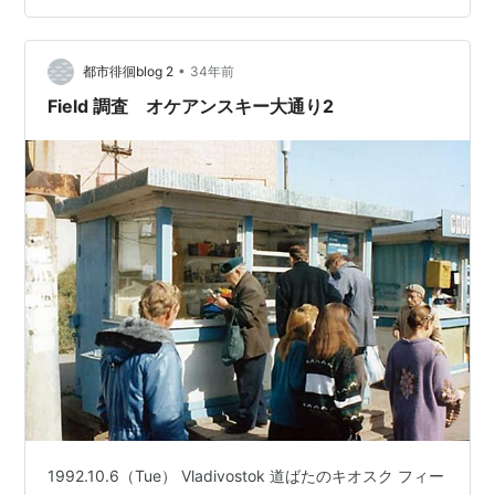
った。Ｆ氏によると、ギターは500RB（200円）位で、
品物が到着する端から売れて行ってしまうようだったと
の…
•
都市徘徊blog 2
34年前
Field 調査 オケアンスキー大通り2
1992.10.6（Tue） Vladivostok 道ばたのキオスク フィー