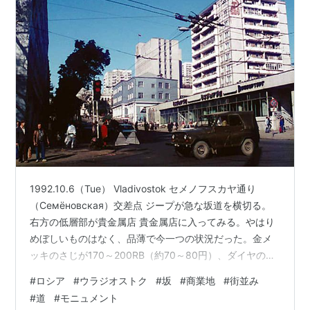
1992.10.6（Tue） Vladivostok セメノフスカヤ通り
（Семёновская）交差点 ジープが急な坂道を横切る。
右方の低層部が貴金属店 貴金属店に入ってみる。やはり
めぼしいものはなく、品薄で今一つの状況だった。金メ
ッキのさじが170～200RB（約70～80円）、ダイヤの指
輪が74,000RB（30,000円弱）、カード状のデジタル時
#
ロシア
#
ウラジオストク
#
坂
#
商業地
#
街並み
計が743RB（約300円）、アナログ時計340RB（約140
#
道
#
モニュメント
円）、指輪17,000～20,000RB（6,800～8,000円）等だ