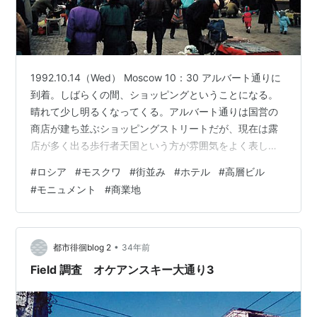
1992.10.14（Wed） Moscow 10：30 アルバート通りに
到着。しばらくの間、ショッピングということになる。
晴れて少し明るくなってくる。アルバート通りは国営の
商店が建ち並ぶショッピングストリートだが、現在は露
店が多く出る歩行者天国という方が雰囲気をよく表して
いる。 アルバート通り Google Map もちろん建物内では
#
ロシア
#
モスクワ
#
街並み
#
ホテル
#
高層ビル
国営商店が今も営業しているのだが、モスクワといえど
#
モニュメント
#
商業地
も品物が少なく、サービスもいまひとつな状況に変わり
はない。これに対して、露店の方は日本の縁日やフリー
マーケットのような雰囲気で、様々な物が仮設の台の上
に並べられている。ロシアに来てこれだけ多くの露店群
•
都市徘徊blog 2
34年前
を見たのは初…
Field 調査 オケアンスキー大通り3