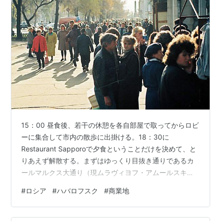
15：00 昼食後、若干の休憩を各自部屋で取ってからロビ
ーに集合して市内の散歩に出掛ける。18：30に
Restaurant Sapporoで夕食ということだけを決めて、と
りあえず解散する。まずはゆっくり目抜き通りであるカ
ールマルクス大通り（現ムラヴィヨフ・アムールスキー
通り）を歩く。 道行く人々の髪が逆光の中で白く光り輝
#
ロシア
#
ハバロフスク
#
商業地
く。白ロシア系の人が多いので金髪や栗毛の人が多く、
その髪は太陽の光を白く反射する。これは日本人の髪の
毛ではなかなか見られない景色だ。 カールマルクス大通