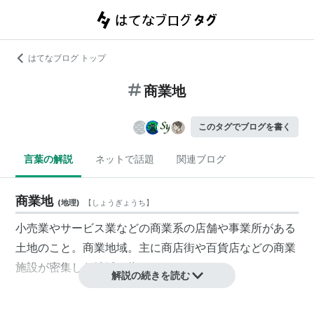
はてなブログ トップ
商業地
このタグでブログを書く
言葉の解説
ネットで話題
関連ブログ
商業地
(
地理
)
【
しょうぎょうち
】
小売業やサービス業などの商業系の店舗や事業所がある
土地のこと。
商業地域
。主に商店街や百貨店などの商業
施設が密集した地域を指す。
解説の続きを読む