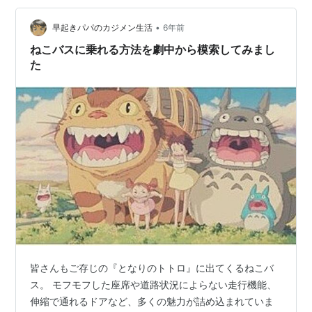
るといいよ」というモノを求めている人が多い印象なん
ですね。 もちろん、他の人にない視点や斬新な切り口を
•
早起きパパのカジメン生活
6年前
知ることは大事で、自分にない考…
ねこバスに乗れる方法を劇中から模索してみまし
た
皆さんもご存じの『となりのトトロ』に出てくるねこバ
ス。 モフモフした座席や道路状況によらない走行機能、
伸縮で通れるドアなど、多くの魅力が詰め込まれていま