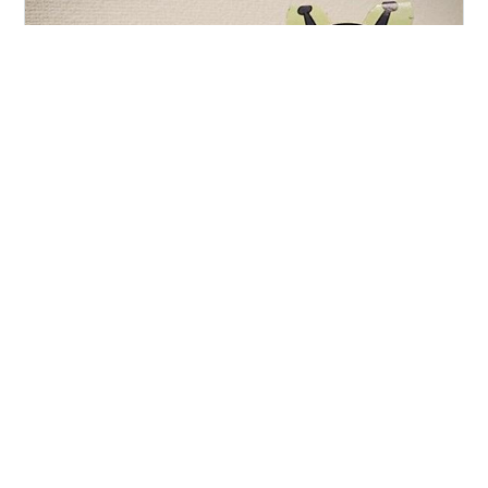
国民的アニメのアンパンマン。 悪役のバイキンマンも
様々な工夫を凝らして、アンパンマンに挑んでいます
が、毎回のようにやられてしまいます。 当記事ではバイ
キンマンはどうして勝てないのかという点を考察し、そ
の上でアンパンマンに勝つための方法を提案してみま
す。 一般的に言われている「ジャムおじさんを先にやっ
#
問題解決
#
問題解決プロセス
#
アンパンマン
つける」という方法も実現可能性と効果を考えてみます