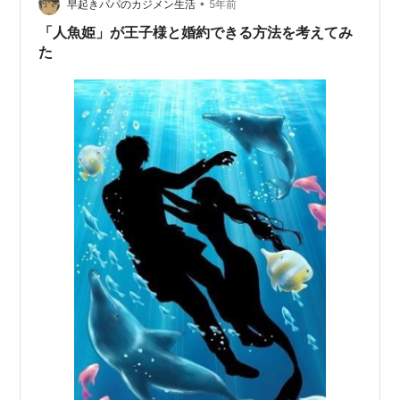
•
討していきます。 のび太のテストは0点？ のび太はいつ
早起きパパのカジメン生活
5年前
も0点なのか？ のび太が0点をとるテストの難易度 のび
「人魚姫」が王子様と婚約できる方法を考えてみ
太が考える「0点を取る理由」…
た