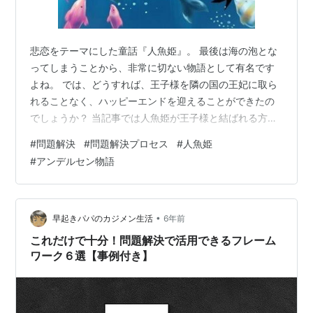
悲恋をテーマにした童話『人魚姫』。 最後は海の泡とな
ってしまうことから、非常に切ない物語として有名です
よね。 では、どうすれば、王子様を隣の国の王妃に取ら
れることなく、ハッピーエンドを迎えることができたの
でしょうか？ 当記事では人魚姫が王子様と結ばれる方法
を検討してみます。 人魚姫の童話をご存じの方 今、片思
#
問題解決
#
問題解決プロセス
#
人魚姫
いの方 ハッピーエンドの物語を描きたい方 ビジネススキ
#
アンデルセン物語
ルの事例を知りたい方 私は製造業で日々、問題解決に取
り組んでいます。 今回はビジネススキルを使って、人魚
姫に失敗部分を見える化し、王子様への適切なアプロー
チを教授していきます。 当記事では物語のネタばれが含
•
早起きパパのカジメン生活
6年前
まれています。 「まだ、読んで…
これだけで十分！問題解決で活用できるフレーム
ワーク６選【事例付き】