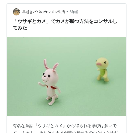
務を進めています。 漏れなく、ダブりなく問題を効率的
に解決するために様々なフレームワークを利用します
•
早起きパパのカジメン生活
6年前
が、特に多くの場合で利用する6つを紹…
「ウサギとカメ」でカメが勝つ方法をコンサルし
てみた
有名な童話『ウサギとカメ』から得られる学びは多いで
す。 しかし、そもそもカメが勝つ見込みの少ないウサギ