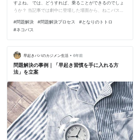
すよね。 では、どうすれば、乗ることができるのでしょ
うか？ 当記事では劇中に登場した場面から、ねこバスに
乗るための方法を検討してみます。 トトロに限らず、ジ
#
問題解決
#
問題解決プロセス
#
となりのトトロ
ブリが好きな方 子供のような純粋な心を持っている方 ビ
#
ネコバス
ジネススキルの例を知りたい方 私は製造業で日々、問題
解決に取り組んでいます。 今回はビジネススキルを使っ
てねこバスの登場シーンを細かく分解していきたいと思
います。 ※）記事内にネタバレのような記載があります
•
早起きパパのカジメン生活
6年前
ので、まだ作品をご存じでいない方…
問題解決の事例｜「早起き習慣を手に入れる方
法」を立案