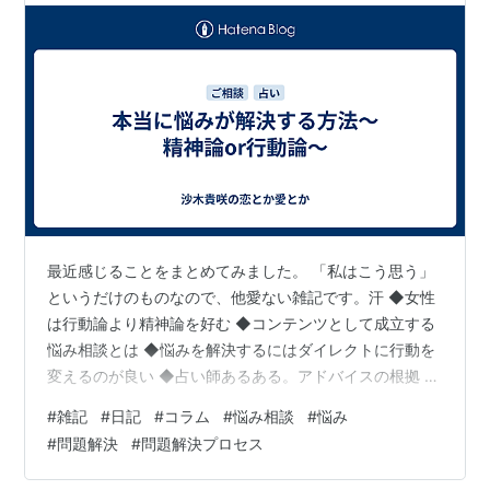
最近感じることをまとめてみました。 「私はこう思う」
というだけのものなので、他愛ない雑記です。汗 ◆女性
は行動論より精神論を好む ◆コンテンツとして成立する
悩み相談とは ◆悩みを解決するにはダイレクトに行動を
変えるのが良い ◆占い師あるある。アドバイスの根拠 ◆
まとまってないけど、まとめ ◆女性は行動論より精神論
#
雑記
#
日記
#
コラム
#
悩み相談
#
悩み
を好む 私の実感なんですが……女性は行動論より精神論
#
問題解決
#
問題解決プロセス
を好む傾向があると思っています。 「目からウロコの気
づき、自分にはない発想」「こういう風に考え方を変え