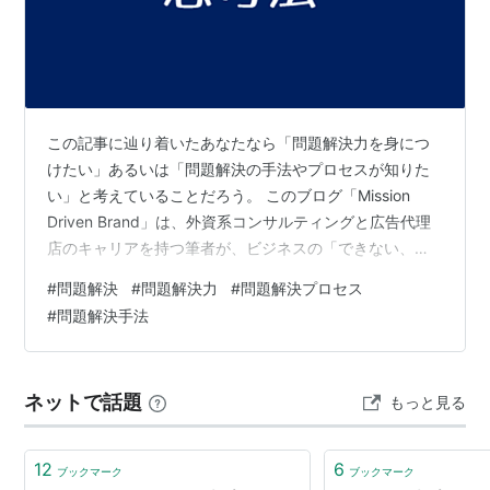
この記事に辿り着いたあなたなら「問題解決力を身につ
けたい」あるいは「問題解決の手法やプロセスが知りた
い」と考えていることだろう。 このブログ「Mission
Driven Brand」は、外資系コンサルティングと広告代理
店のキャリアを持つ筆者が、ビジネスの「できない、わ
からない」を解決するブログだ。 巷では様々な「問題解
#
問題解決
#
問題解決力
#
問題解決プロセス
決の本」が溢れ、その多くは第一線のコンサルタントが
#
問題解決手法
執筆している。それ自体は素晴らしいことだが、その副
作用として問題解決能力はコンサルタントや経営企画部
門など「地頭の良い人たちが身につけるもの」と誤解し
ネットで話題
もっと見る
ている人も多い。 しかし問題解決能力は「頭の使い方」
の問題であり「地頭の良し悪…
12
6
ブックマーク
ブックマーク