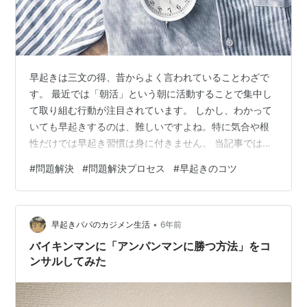
早起きは三文の得、昔からよく言われていることわざで
す。 最近では「朝活」という朝に活動することで集中し
て取り組む行動が注目されています。 しかし、わかって
いても早起きするのは、難しいですよね。特に気合や根
性だけでは早起き習慣は身に付きません。 当記事では早
起きするための方法を問題解決の手法を基に早起きでき
#
問題解決
#
問題解決プロセス
#
早起きのコツ
ない理由とその対策を紹介していきます。 効率的に時間
を活用したい方 自分の時間が取れないとお悩みの方 早起
きして朝の時間を充実させたい方 私は製造業で日々、問
•
題解決に取り組んでいます。 5年以上、目覚まし時計を
早起きパパのカジメン生活
6年前
使わずに朝4時に起きているという知識も合わせて、今回
バイキンマンに「アンパンマンに勝つ方法」をコ
は早起きの方法を論理的に分析して…
ンサルしてみた