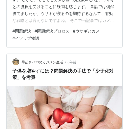
との勝負を受けることに疑問を感じます。 童話では偶然
勝てましたが、ウサギが寝るのを期待するなんて、有効
な戦略とは言えないですよね。 そこで当記事ではカメが
ウサギに勝てる方法を検討してみます。 ウサギとカメの
#
問題解決
#
問題解決プロセス
#
ウサギとカメ
童話をご存じの方 カメのようにコツコツと頑張れる方 ビ
#
イソップ物語
ジネススキルの事例を知りたい方 私は製造業で日々、問
題解決に取り組んでいます。 今回はビジネススキルを使
ってカメにウサギに勝つ方法をアドバイスしていきたい
と思います。 ウサギとカメの教訓 油断大敵 取り組みの
•
早起きパパのカジメン生活
6年前
目的を理解する 勝負に徹する姿…
子供を増やすには？問題解決の手法で「少子化対
策」を考察