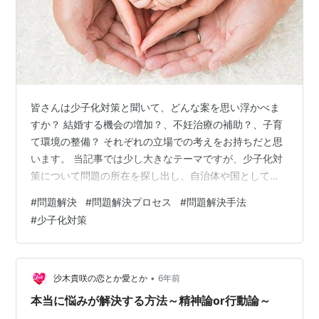
皆さんは少子化対策と聞いて、どんな案を思い浮かべま
すか？ 結婚する機会の増加？、不妊治療の補助？、子育
て環境の整備？ それぞれの立場での考えをお持ちだと思
います。 当記事では少し大きなテーマですが、少子化対
策について問題の所在を探し出し、自治体や国として取
り組める効果的な対策を立案していきます。 未成年のお
#
問題解決
#
問題解決プロセス
#
問題解決手法
子さんをお持ちの方 日本の将来に関心がない方 自治体の
#
少子化対策
運営に関わる方 コロナショックにおいて、子供の出産を
ためらう方も増えていると思います。 今後の政府への期
待も込めて対策を考えてみましょう。 結論だけ知りたい
方は目次から最後に飛んでください。 問題の明確化
•
沙木貴咲の恋とか愛とか
6年前
（What） 問題箇所の特定（Wh…
本当に悩みが解決する方法～精神論or行動論～