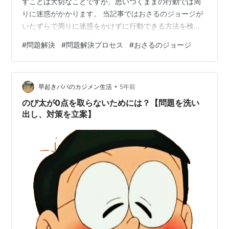
すことは大切なことですが、思いつくままの行動では周
りに迷惑がかかります。 当記事ではおさるのジョージが
いたずらで周りに迷惑をかけずに行動できる方法を検討
していきます。 子供のいたずらに困っている方 行動して
#
問題解決
#
問題解決プロセス
#
おさるのジョージ
いないと気が済まない方 ビジネススキルの事例を知りた
い方 私は製造業で日々、問題解決に取り組んでいます。
今回はビジネススキルを使って、ジョージが毎回のよう
•
にいたずらする原因を探し出し、その対策を検討してい
早起きパパのカジメン生活
5年前
きます。 おさるのジョージとは？ ジョージの絵本 ジョ
のび太が0点を取らないためには？【問題を洗い
ージのアニメの放送 問題の明確…
出し、対策を立案】