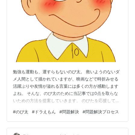
勉強も運動も、運すらもないのび太。 救いようのないダ
メ人間として描かれていますが、映画などで時折みせる
活躍ぶりや友情が溢れる言葉には多くの方が感動します
よね。 そんな、のび太のために当記事では0点を取らな
いための方法を提案していきます。 のびたを応援してい
る方 小学生のお子さんをお持ちの方 ビジネススキルの事
#
のび太
#
ドラえもん
#
問題解決
#
問題解決プロセス
例を知りたい方 私は製造業で日々、問題解決に取り組ん
でいます。 今回はビジネススキルを使って、のび太の勉
強環境における問題点を探り、効果的なテスト対策を検