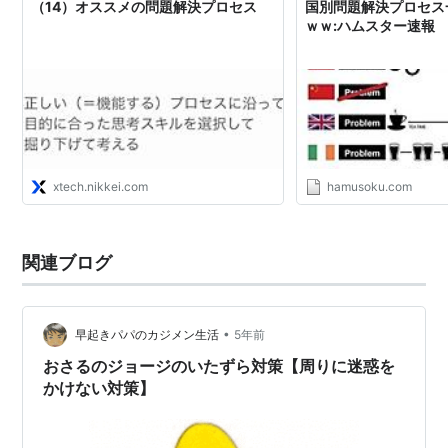
（14）オススメの問題解決プロセス
国別問題解決プロセス
ｗｗ:ハムスター速報
xtech.nikkei.com
hamusoku.com
関連ブログ
•
早起きパパのカジメン生活
5年前
おさるのジョージのいたずら対策【周りに迷惑を
かけない対策】