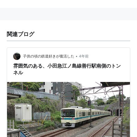
(
OE12
) ←「
善行駅
(
OE11
)」→
六会日大前駅
(
OE10
)−
湘南台駅
(
OE09
)…
大和駅
(
OE05
)…
中央林間
駅
(
OE02
)…
相模大野駅
(
OH28
)
■
小田急小田原線
直通…(至・
町田駅
新宿駅
)
関連ブログ
○
リスト
：
駅キーワード
•
子供の頃の鉄道好きが復活した
4年前
○
リスト
：
駅つきキーワード
雰囲気のある、小田急江ノ島線善行駅南側のトン
ネル