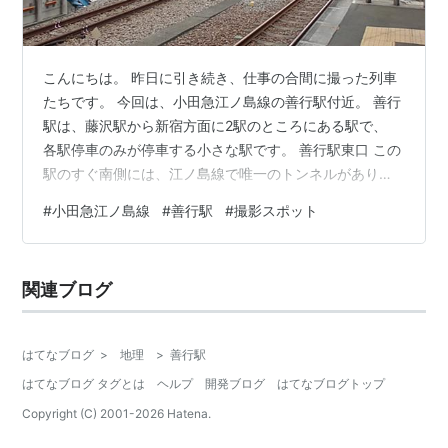
こんにちは。 昨日に引き続き、仕事の合間に撮った列車
たちです。 今回は、小田急江ノ島線の善行駅付近。 善行
駅は、藤沢駅から新宿方面に2駅のところにある駅で、
各駅停車のみが停車する小さな駅です。 善行駅東口 この
駅のすぐ南側には、江ノ島線で唯一のトンネルがあり、
ホームからは列車が出入りする様子が近くで見られま
#
小田急江ノ島線
#
善行駅
#
撮影スポット
す。 善行駅南側にあるトンネル そして、このトンネルの
上からも線路を見る事が出来ます。 トンネルに差し掛か
る3000形快速急行 週に１回程度こちらにやってくるの
関連ブログ
ですが、 この日は少し空き時間があったので、 初めてこ
こまで来て列車をみてみました。 駅を出てすぐのところ
です。 ここから駅に戻…
はてなブログ
>
地理
>
善行駅
はてなブログ タグとは
ヘルプ
開発ブログ
はてなブログトップ
Copyright (C) 2001-
2026
Hatena.