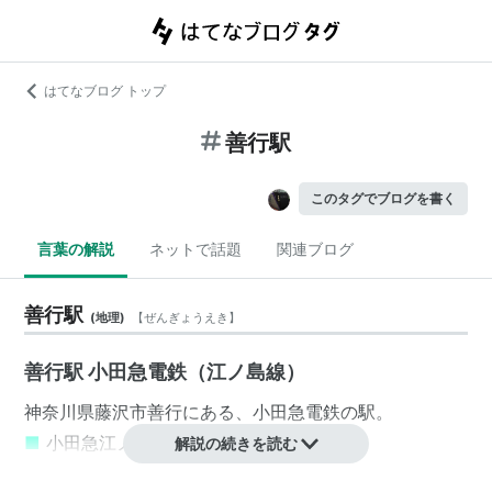
はてなブログ トップ
善行駅
このタグでブログを書く
言葉の解説
ネットで話題
関連ブログ
善行駅
(
地理
)
【
ぜんぎょうえき
】
善行駅 小田急電鉄（江ノ島線）
神奈川県
藤沢市
善行
にある、
小田急電鉄
の駅。
■
小田急江ノ島線
解説の続きを読む
片瀬江ノ島駅
(
OE16
)…
藤沢駅
(
OE13
)−
藤沢本町駅