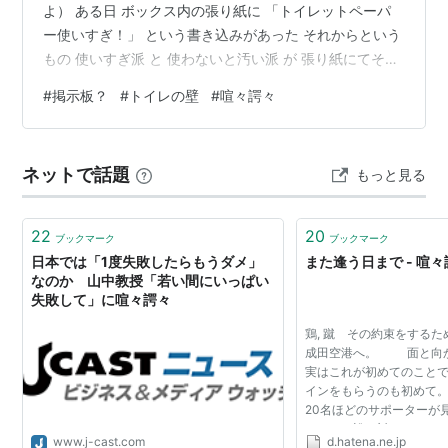
よ） ある日 ボックス内の張り紙に 「トイレットペーパ
ー使いすぎ！」 という書き込みがあった それからという
もの 使いすぎ派 と 使わないと汚い派 が 張り紙にてそれ
ぞれの 主張を展開 そのうち 他のボックス内にまで 書き
#
掲示板？
#
トイレの壁
#
喧々諤々
込みは展開し トイレの中で 双方ヒートアップ その様子
を 新しい書き込みあるかな？ 探し読みしながら 「なん
か平和だよねえ」と 楽しんでいた ところがある日 ぱた
ネットで話題
もっと見る
っと 書き込みが途絶えた 何かあったか？ と 隅から隅ま
で探して見つけた それは ある人の 「理学部のものです
が…
22
20
ブックマーク
ブックマーク
日本では「1度失敗したらもうダメ」
また逢う日まで - 喧
なのか 山中教授「若い間にいっぱい
失敗して」に喧々諤々
鶏, 蹴 その約束をする
成田空港へ。 面と向
実はこれが初めてのこと
インをもらうのも初めて。
20名ほどのサポーターが
だけど、誰に対してもあ
www.j-cast.com
d.hatena.ne.jp
はなく、そして一人一人