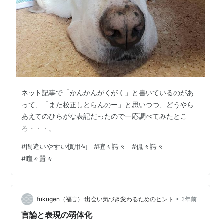
ネット記事で「かんかんがくがく」と書いているのがあ
って、「また校正しとらんのー」と思いつつ、どうやら
あえてのひらがな表記だったので一応調べてみたとこ
ろ・・・。
#
間違いやすい慣用句
#
喧々諤々
#
侃々諤々
#
喧々囂々
•
fukugen（福言）:出会い気づき変わるためのヒント
3年前
言論と表現の弱体化