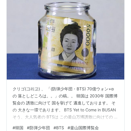
クリゴ(그리고) 、 「(防弾少年団・BTS) 70億ウォン+α
の 落としどころは。。」の稿。。 韓国は 2030年 国際博
覧会の 誘致に向けて 国を挙げて 邁進しております。 そ
の 大きな一環であります、 BTS Yet to Come in BUSAN
そう、大人気者の BTSは この釜山万博誘致に向けての 広
報大使として 大きな一役を 買ってらっしゃいます。 無
#
韓国
#
防弾少年団
#
BTS
#
釜山国際博覧会
料コンサートを 釜山で 行う予定なんです。 10月15日 土