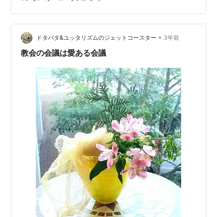
もと議論などに慣れていないし、考えを言語化すること
や対話もあまりできていません。言う方も受ける方も、
かつての団塊世代のように喧々諤々#の経験もないから、
大変なのでしょう。暴言でなくとも、少し強…
•
ドタバタ&ユッタリズムのジェットコースター
3年前
教会の会議は愛ある会議