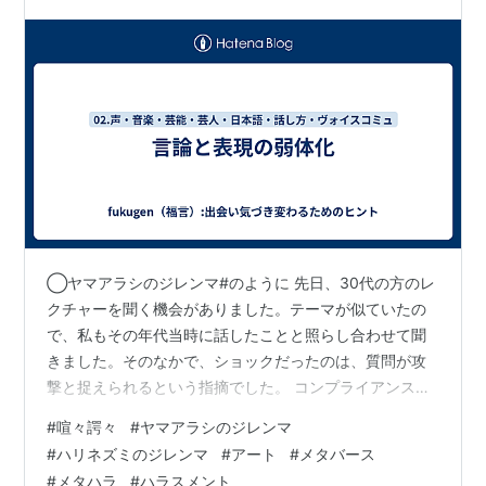
◯ヤマアラシのジレンマ#のように 先日、30代の方のレ
クチャーを聞く機会がありました。テーマが似ていたの
で、私もその年代当時に話したことと照らし合わせて聞
きました。そのなかで、ショックだったのは、質問が攻
撃と捉えられるという指摘でした。 コンプライアンスと
ハラスメントが、取り沙汰にされる現在において、聞い
#
喧々諤々
#
ヤマアラシのジレンマ
ている人の神経を逆なでしないように、ずいぶんと気を
#
ハリネズミのジレンマ
#
アート
#
メタバース
遣うようになってきたように感じます。 日本人は、もと
#
メタハラ
#
ハラスメント