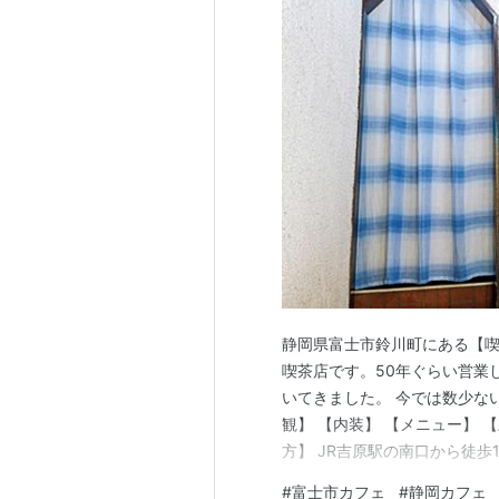
静岡県富士市鈴川町にある【喫
喫茶店です。50年ぐらい営業
いてきました。 今では数少ない
観】 【内装】 【メニュー】 
方】 JR吉原駅の南口から徒
【喫茶セイント】さんの向かい
#
富士市カフェ
#
静岡カフェ