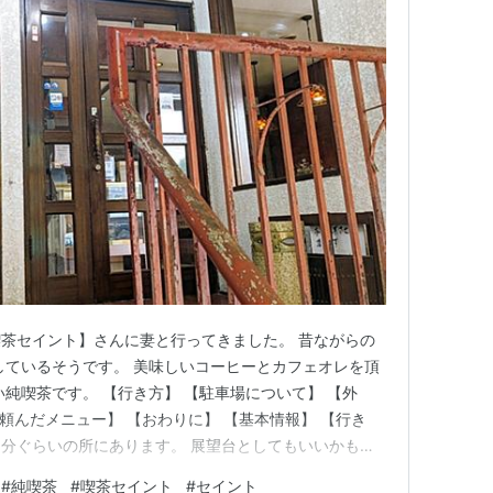
茶セイント】さんに妻と行ってきました。 昔ながらの
しているそうです。 美味しいコーヒーとカフェオレを頂
純喫茶です。 【行き方】 【駐車場について】 【外
【頼んだメニュー】 【おわりに】 【基本情報】 【行き
歩1分ぐらいの所にあります。 展望台としてもいいかも
側には鈴川港公園があり、高さ15メートルの津波避難
#
純喫茶
#
喫茶セイント
#
セイント