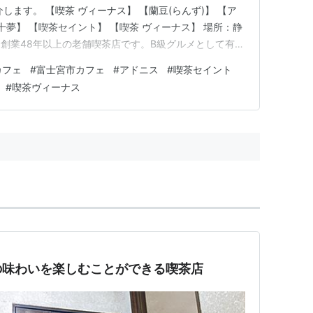
します。 【喫茶 ヴィーナス】 【蘭豆(らんず)】 【ア
十夢】 【喫茶セイント】 【喫茶 ヴィーナス】 場所：静
創業48年以上の老舗喫茶店です。B級グルメとして有名
できます。 cafe.masayan312.com 【蘭豆(らん
カフェ
#
富士宮市カフェ
#
アドニス
#
喫茶セイント
坂４３８−５赤い椅子と暖色系の照明が特徴的な、長年愛
#
喫茶ヴィーナス
の味わいを楽しむことができる喫茶店