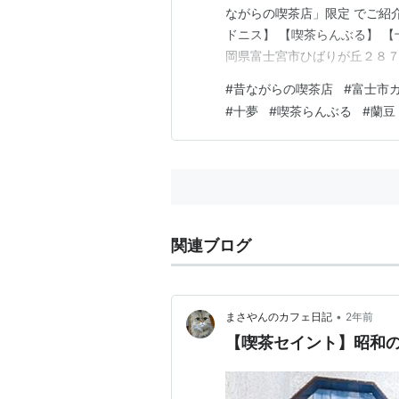
ながらの喫茶店」限定 でご紹介
ドニス】 【喫茶らんぶる】 【
岡県富士宮市ひばりが丘２８７
な「富士宮焼きそば」を味わうことが
#
昔ながらの喫茶店
#
富士市
ず)】 場所：静岡県富士市石
#
十夢
#
喫茶らんぶる
#
蘭豆
され続けている…
関連ブログ
•
まさやんのカフェ日記
2年前
【喫茶セイント】昭和