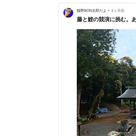
•
猫野BON太郎だよ
3ヶ月前
藤と鯉の競演に挑む。あ