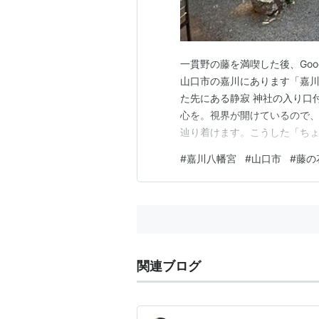
一貫野の藤を満喫した後、Go
山口市の嘉川にあります「嘉川
た先にある静寂 神社の入り口
心を。視界が開けているので
辿り着けます。こうした「ち
マイルールを胸に、いざ参拝 
#
嘉川八幡宮
#
山口市
#
藤の
銭を入れ、感謝の気持ちを込
の脇や花手水など、思いがけな
関連ブログ