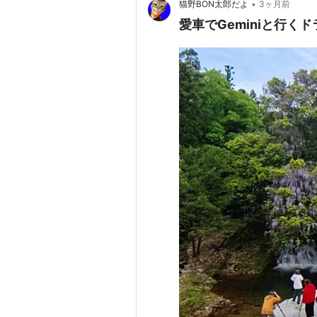
•
猫野BON太郎だよ
3ヶ月前
愛車でGeminiと行く