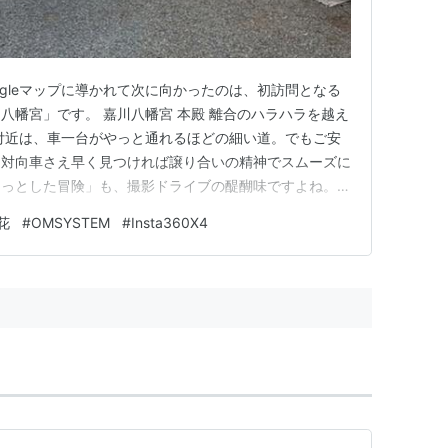
ogleマップに導かれて次に向かったのは、初訪問となる
八幡宮」です。 嘉川八幡宮 本殿 離合のハラハラを越え
付近は、車一台がやっと通れるほどの細い道。でもご安
、対向車さえ早く見つければ譲り合いの精神でスムーズに
ょっとした冒険」も、撮影ドライブの醍醐味ですよね。
私の撮影は、まず本堂へのご挨拶から始まります。お賽
花
#
OMSYSTEM
#
Insta360X4
めて参拝。不思議なもので、こうして心を整えると、参道
い「写真の神様」か…