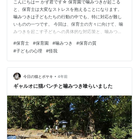
こんにちはー かず君です☆ 保育園で噛みつきが起こる
と、保育士は大変なストレスを抱えることになります。
噛みつきは子どもたちの行動の中でも、特に対応が難し
いものの一つです。 今回は、保育士の方々に向けて、噛
みつきを起こす子どもへの具体的な対応策と、噛みつき
が起こりやすい時間帯についてお話しします。 噛みつき
#
保育士
#
保育園
#
噛みつき
#
保育の質
を起こす子どもの心理状態 噛みつきに対する具体的な対
#
子どもの心理
#
怪我
応策 噛みつきが起こりやすい時間帯 まとめ 噛みつきを
起こす子どもの心理状態 まずは、なぜ子どもたちは噛み
つくのでしょうか？ 噛みつく子どもたちは、自分の感情
を表現することが苦手である場合が多く、ストレスや不
•
今日の猫とボヤキ
4年前
安などが原因となって噛みつくこと…
ギャルオに猫パンチと噛みつき喰らいました