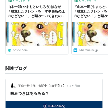
657
598
ブックマーク
ブックマーク
山本一郎(やまもといちろう)はなぜ
『山本一郎(やまもと
「独立したタレントを干す事務所の圧
「独立したタレントを
力などない！」と噛みついてきたの
力などない！」と噛み
か。
か。』へのコメント
posfie.com
b.hatena.ne.jp
関連ブログ
•
平成一桁世代、奮闘中【1歳子育て】
4ヶ月前
噛みつきはあるある？