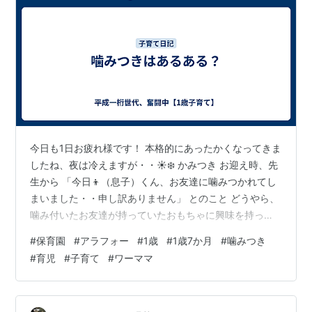
今日も1日お疲れ様です！ 本格的にあったかくなってきま
したね、夜は冷えますが・・☀️❄️ かみつき お迎え時、先
生から 「今日👦（息子）くん、お友達に噛みつかれてし
まいました・・申し訳ありません」 とのこと どうやら、
噛み付いたお友達が持っていたおもちゃに興味を持った
のか、触ろうとしたところ、お友達はとられると思った
#
保育園
#
アラフォー
#
1歳
#
1歳7か月
#
噛みつき
らしく噛み付いちゃったそうです😢 お友達も悪気があっ
#
育児
#
子育て
#
ワーママ
たわけじゃないし、親としてはそんな気にしてない笑 た
だ明日は我が身！といいますか 今回は我が家が被害者で
したが、加害者になることもあるな😔と いろんな親御さ