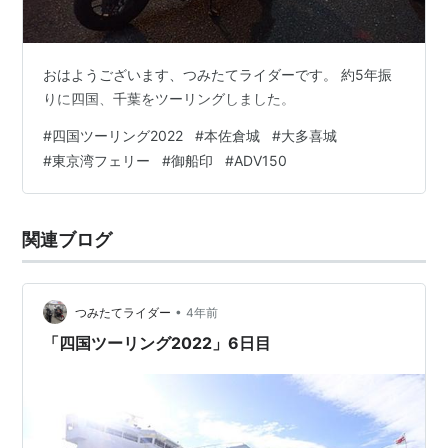
おはようございます、つみたてライダーです。 約5年振
りに四国、千葉をツーリングしました。
#
四国ツーリング2022
#
本佐倉城
#
大多喜城
#
東京湾フェリー
#
御船印
#
ADV150
関連ブログ
•
つみたてライダー
4年前
「四国ツーリング2022」6日目