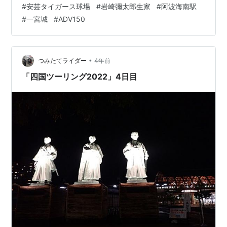
#
安芸タイガース球場
#
岩崎彌太郎生家
#
阿波海南駅
#
一宮城
#
ADV150
•
つみたてライダー
4年前
「四国ツーリング2022」4日目