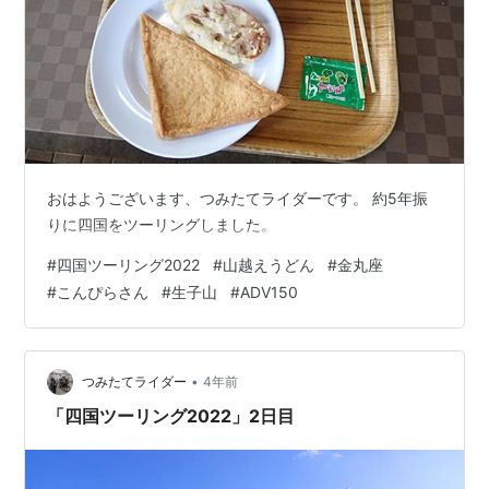
おはようございます、つみたてライダーです。 約5年振
りに四国をツーリングしました。
#
四国ツーリング2022
#
山越えうどん
#
金丸座
#
こんぴらさん
#
生子山
#
ADV150
•
つみたてライダー
4年前
「四国ツーリング2022」2日目