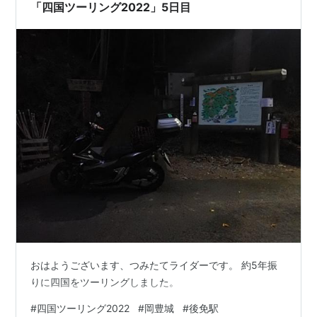
「四国ツーリング2022」5日目
おはようございます、つみたてライダーです。 約5年振
りに四国をツーリングしました。
#
四国ツーリング2022
#
岡豊城
#
後免駅