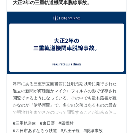
目指すものであるが、その頃には既…
大正2年の三重軌道機関車脱線事故。
津市にある三重県立図書館には明治期以降に発行された
過去の新聞が何種類かマイクロフィルムの形で保存され
閲覧できるようになっている。その中でも最も蔵書が豊
かなのが『伊勢新聞』で、多少の欠落はあるものの最古
で明治11年までさかのぼって閲覧することが出来る(※た
だし、閲覧するための機械が1台しかなく事前に予約しな
#
三重軌道㈱
#
東日野
#
四郷村
いと見られない事が多い)。 さらに同図書館には『伊勢新
#
四日市あすなろう鉄道
#
八王子線
#
脱線事故