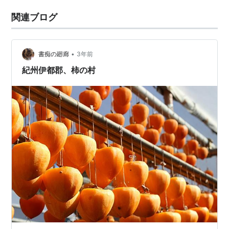
関連ブログ
•
書痴の廻廊
3年前
紀州伊都郡、柿の村