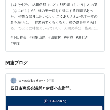
およそ七秒。 紀州伊都（いど）郡四郷（しごう）村の某
（なにがし）が、柿の実一個を丸裸にする時間であっ
た。 特殊な器具は用いない。ごくありふれた包丁一本の
みを頼りに、十秒未満でくるくると、柿の皮を剥きあげ
る。 ひとえに神技といっていい。 人間の手は、指先は、
これほど精緻に動き得るのか。 機械顔負け、残像さえも
#
下田将美
#
和歌山県
#
四郷村
#
串柿
#
皮むき
伴いかねない俊敏ぶりに、見物に来た誰しもが息を忘れ
#
里謡
て見入ったという。 ――わたしゃ四郷の柿仕の娘、着物
ぬがれて白粉（おしろい）つけて、華の浪華の祝柿。 大
正・昭和の昔時に於いて近畿地方で口ずさまれた上の里
関連ブログ
謡の「柿仕」とは、まさにこうした早業を体得済みな村
人どもを指したろう。 見物客には、ジャ…
•
sakurataiju’s diary
5年前
四日市商業会議所と伊藤小左衛門。