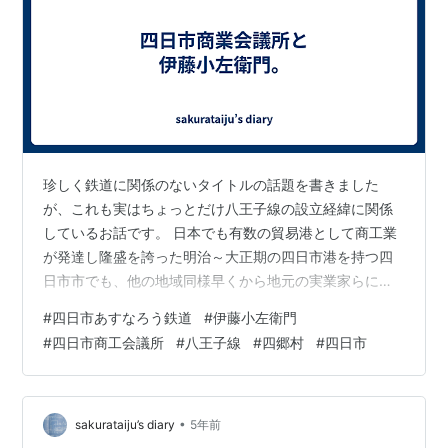
珍しく鉄道に関係のないタイトルの話題を書きました
が、これも実はちょっとだけ八王子線の設立経緯に関係
しているお話です。 日本でも有数の貿易港として商工業
が発達し隆盛を誇った明治～大正期の四日市港を持つ四
日市市でも、他の地域同様早くから地元の実業家らによ
ってそういった地域商工団体の前身が複数発足・設立し
#
四日市あすなろう鉄道
#
伊藤小左衛門
ている。最終的に現在も四日市市に存在する「四日市商
#
四日市商工会議所
#
八王子線
#
四郷村
#
四日市
工会議所」の前身は、1889(明治22)年四日市の経済人の
親睦組織だった「十二日会」で、その後1893(明治26)年
5月に「四日市商業会議所」として発足したものというこ
とだ。目的はもちろん四日市市内の商工業の永続発展を
•
sakurataiju’s diary
5年前