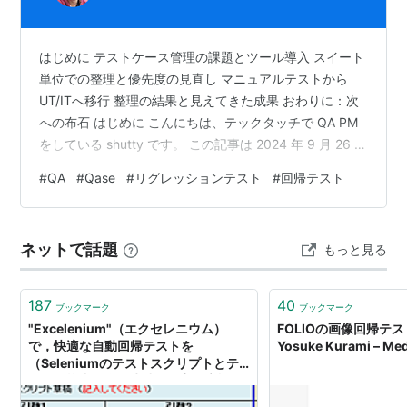
はじめに テストケース管理の課題とツール導入 スイート
単位での整理と優先度の見直し マニュアルテストから
UT/ITへ移行 整理の結果と見えてきた成果 おわりに：次
への布石 はじめに こんにちは、テックタッチで QA PM
をしている shutty です。 この記事は 2024 年 9 月 26 日
に開催した PayPay / Rakuten Group / Techtouch - QA
#
QA
#
Qase
#
リグレッションテスト
#
回帰テスト
Night #1 で発表した リグレッションテスト期間の短縮を
目指して の続きです。当時進めていた取り組みが一段落
したため、整理してみました。リグレッションテストの
ネットで話題
もっと見る
テストケース数に課題を感じている方にとって何…
187
40
ブックマーク
ブックマーク
"Excelenium"（エクセレニウム）
FOLIOの画像回帰テス
で，快適な自動回帰テストを
Yosuke Kurami – Me
（Seleniumのテストスクリプトとテ
スト仕様書を自動生成） - 主に言語と
システム開発に関して