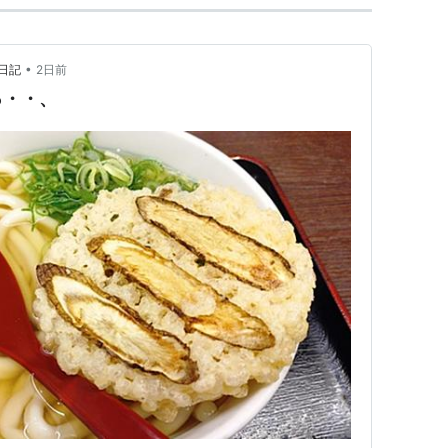
•
日記
2日前
っ・・、