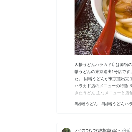
因幡うどんハラカド店は原宿の
幡うどんの東京進出1号店です
た。 因幡うどんが東京進出完
ハラカド店のメニューの特徴 
きたうどん 主なメニューと店舗
シ記事 うどん以外のブログは
#
因幡うどん
#
因幡うどんハ
を制覇したい！ 「我が道」を
京のうどん界は博多うどんの進
•
メイのつれづれ家族旅行記
2年前