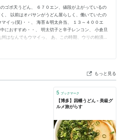
のゴボ天うどん、 ６７０エン、値段が上がっているの
く、 以前はオバサンがうどん屋らしく、働いていたの
マイっ(笑)・・、 海苔＆明太弁当、 １３～４００エ
中におすすめ・・、 明太切子と辛子レンコン、 小倉旦
九州はなんでもウマイっ、 あ、この時期、ウリの粕漬、
もっと見る
5
ブックマーク
【博多】因幡うどん - 美級グ
ルメ旅がらす