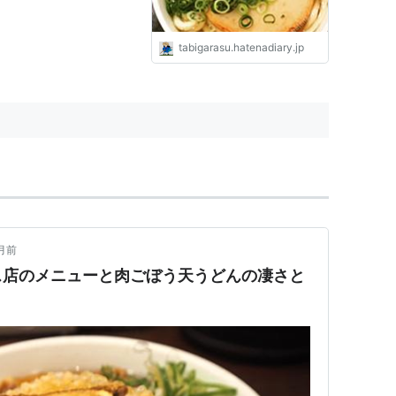
tabigarasu.hatenadiary.jp
月前
ス店のメニューと肉ごぼう天うどんの凄さと