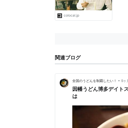
colocal.jp
関連ブログ
•
全国のうどんを制覇したい！
9ヶ
因幡うどん博多デイト
は