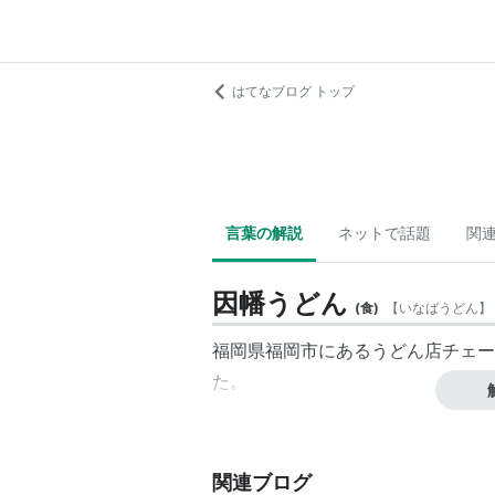
はてなブログ トップ
言葉の解説
ネットで話題
関
因幡うどん
(
食
)
【
いなばうどん
】
福岡県福岡市にあるうどん店チェーン
た。
関連ブログ