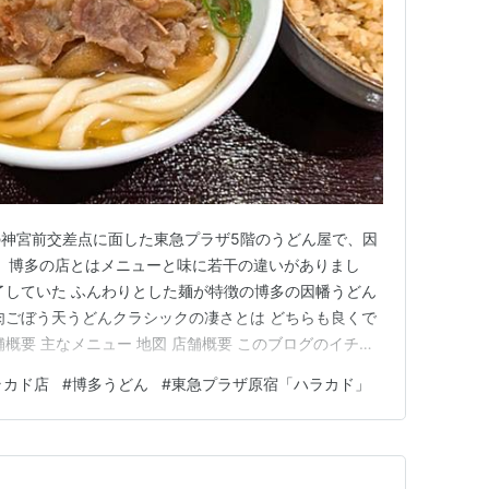
神宮前交差点に面した東急プラザ5階のうどん屋で、因
。博多の店とはメニューと味に若干の違いがありまし
了していた ふんわりとした麺が特徴の博多の因幡うどん
肉ごぼう天うどんクラシックの凄さとは どちらも良くで
概要 主なメニュー 地図 店舗概要 このブログのイチオ
こちらから 全国の御朱印を制覇したい！！ 世界の蒸留酒
ラカド店
#
博多うどん
#
東急プラザ原宿「ハラカド」
究めたい！ 因幡うどんが東京進出完了していた 最近の東
出に関す…