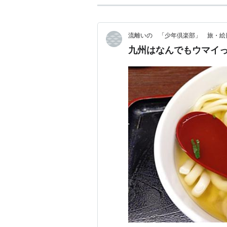
流離いの 「少年倶楽部」 旅・絵
九州はなんでもウマイ