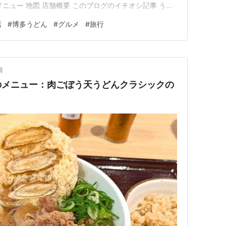
ニュー 地図 店舗概要 このブログのイチオシ記事 うど
全国の御朱印を制覇したい！！ 世界の蒸留酒を制覇した
店
#
博多うどん
#
グルメ
#
旅行
 資さんうどんと同時期に東京進出した因幡うどん 最近の
と言って…
前
のメニュー：肉ごぼう天うどんクラシックの