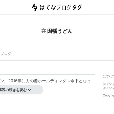
因幡うどん
連ブログ
はてな
。2016年に
力の源ホールディングス
傘下となっ
はてな
はてな
解説の続きを読む
Copyrig