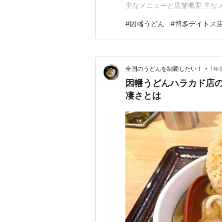
主なメニューと店舗概要 主なメ
ん以外のブログはこちらから 
#
因幡うどん
#
博多デイトス
い！ 「我が道」を究めたい！
うどん界で最大のニュースは何
•
全国のうどんを制覇したい！
1年
因幡うどんハラカド店
凄さとは