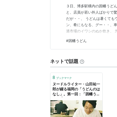
３日、博多駅構内の因幡うどん
と、店員が若い外人ばかりで驚
だが・・、 うどんは暑くてもウ
ン、肴にもなる、グー・・、車
過市場のイワシのぬか炊き、 
残念、見逃す・・・、
#
因幡うどん
ネットで話題
8
ブックマーク
ヌードルライター・山田祐一
郎が綴る福岡の「うどんのは
なし」。第一回：「因幡うど
ん 」 | 「colocal コロカル」
ローカルを学ぶ・暮らす・旅
する