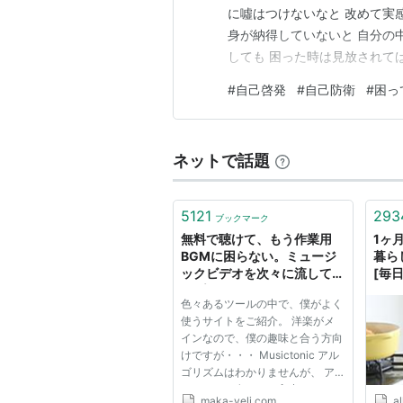
に噓はつけないなと 改めて実
身が納得していないと 自分の
しても 困った時は見放されてば
はり 困っているのを 見て見ぬ
#
自己啓発
#
自己防衛
#
困っ
「困っているから助ける」 当
に入ると思う だから 私…
ネットで話題
5121
293
ブックマーク
無料で聴けて、もう作業用
1ヶ
BGMに困らない。ミュージ
暮ら
ックビデオを次々に流してル
[毎日
ープしてくれる個人的に超オ
Abo
色々あるツールの中で、僕がよく
ススメサイト / Maka-Veli
使うサイトをご紹介。 洋楽がメ
.com
インなので、僕の趣味と合う方向
けですが・・・ Musictonic アル
ゴリズムはわかりませんが、 ア
ーティスト名などを入力すると、
maka-veli.com
al