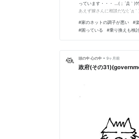
っています・・・ …(；´Д｀)
あえず嫁さんに相談だな(;´д｀
#
家のネットの調子が悪い
#
#
困っている
#
乗り換えも検
•
頭の中 心の中
9ヶ月前
政府(その31)(government