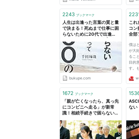
ミュージックビデオをひたすら流
してくれます。 デザインも素敵
で、シェアボタンもあるので シ
2243
223
ブックマーク
ェアしたい時にもサクっと紹介
人生は出逢った言葉の質と量
これ
で...
で決まる！死ぬまで仕事に困
コン
らないために20代で出逢っ
全部
ておきたい100の言葉 | ブク
ンを
僕は
ペ
ーの
が大
るこ
目的
す。
ミニ
bukupe.com
w
ルアイ
にび
っか
1672
153
ブックマーク
来れば
「親が亡くなったら、真っ先
ASC
にコンビニへ走る」が新常
ない！
識！相続手続きで困らないた
めにやるべき、たった一つの
こと【税理士が解説】 | ゴー
ルドオンライン