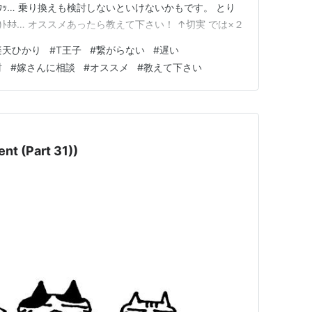
ｳｳｯ… 乗り換えも検討しないといけないかもです。 とり
)ﾄﾎﾎ… オススメあったら教えて下さい！ ↑切実 では×２
楽天ひかり
#
T王子
#
繋がらない
#
遅い
討
#
嫁さんに相談
#
オススメ
#
教えて下さい
 (Part 31))