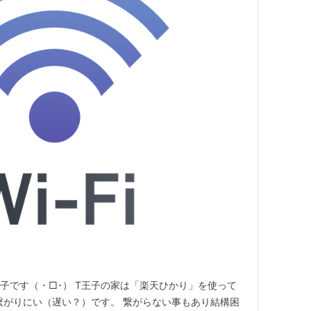
王子です（・□･） T王子の家は「楽天ひかり」を使って
繋がりにい（遅い？）です。 繋がらない事もあり結構困