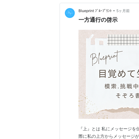
•
Blueprint ﾌﾞﾙｰﾌﾟﾘﾝﾄ
5ヶ月前
一方通行の啓示
『上』とは 私にメッセージを
際に私の上方からメッセージが