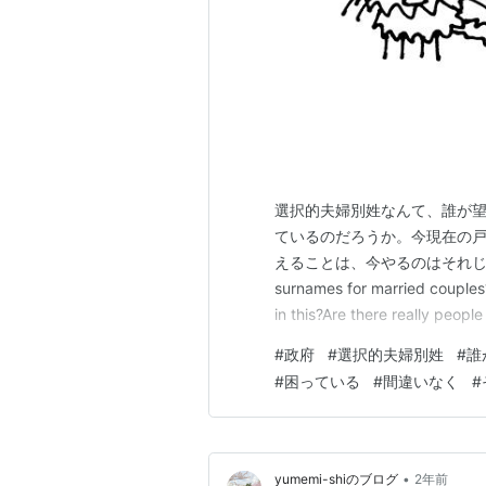
選択的夫婦別姓なんて、誰が
ているのだろうか。今現在の
えることは、今やるのはそれじゃない。 Wh
surnames for married couples
in this?Are there really peopl
thi…
#
政府
#
選択的夫婦別姓
#
誰
#
困っている
#
間違いなく
#
•
yumemi-shiのブログ
2年前