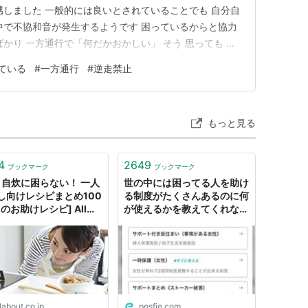
感しました 一般的には良いとされていることでも 自分自
中で不協和音が発生するようです 困っているからと協力
かり 一方通行で「何だかおかしい」 そう 思っても や
振りはできない 結局 一方通行は 対面通行にはならない
ている
#
一方通行
#
逆走禁止
たり前のことだし いいか悪いかでいえば きっといいこと
もっと見る
4
2649
ブックマーク
ブックマーク
月自炊に困らない！ 一人
世の中には困ってる人を助け
し向けレシピまとめ100
る制度がたくさんあるのに何
のお助けレシピ] All
が使えるかを教えてくれない
ut
っていう理不尽仕様なんだ
が、そんな世界をなんとかし
ようとしてる人たちがいて、
そのためのWebページがこ
の前リリースされたってこと
を僕はフォロワーさんに知っ
ておいて欲しいと思ったんよ
labout.co.jp
posfie.com