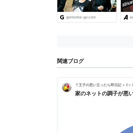
gentosha-go.com
as
関連ブログ
•
Ｔ王子の思い立ったら即日記
6ヶ
家のネットの調子が悪