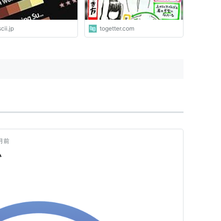
cii.jp
togetter.com
月前
い