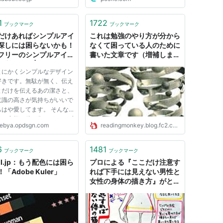
1
1722
ブックマーク
ブックマーク
だけあればシンプルアイ
これは勉強のやり方が分から
探しには困らないかも！
なくて困っている人のために
フリーのシンプルアイコ
書いた文章です（増補しまし
一挙紹介！ | バンクーバ
た）
とにかくシンプルなデザイン
うぇぶ屋
好きです。無駄が無く、伝え
とだけを伝えるあの潔さと、
意識の高さが気持ちがいいで
もはや愛してます。 そんな
マル変態な僕が集めたシンプ
ebya.opdsgn.com
readingmonkey.blog.fc2.com
コン集。Evernoteのノート
っしりになっていたので、せ
くだからここで全部ご紹介出
6
1481
ブックマーク
ブックマーク
と思います！これだけあ...
II.jp：もう配色には困ら
プロによる『ここだけ注意す
「Adobe Kuler」
れば下手には見えない男性と
女性の身体の描き方』がとて
も参考になる「困ったらすぐ
見たい」