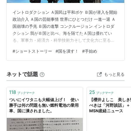
イントロダクション Ａ国民は平和ボケ Ｂ国が潜入を開始
政治介入 Ａ国の芸能事情 世界にひとつだけ 一進一退 Ａ
国崩壊の予兆 Ｂ国の進撃 コンクルージョン イントロダ
クション 我がＢ国と比べ、海を隔てたＡ国は優れてい
る。軍事力・経済力・科学技術力そして文化力に至るま
で、勝るものが何一つ無い。その昔、侵略されそうにな
#
ショートストーリー
#
国を潰す！
#
手始め
ったことがある。しかも、一度や二度ではない。我が国
が、Ａ国の子分・手先・しもべ・犬・下僕と言われ続け
ない為にも、Ａ国を早く滅ぼさなくてはならない。 Ａ国
ネットで話題
もっと見る
民は平和ボケ 大国であるＺ国の後ろ盾もあり、Ａ国は簡
単には滅びない。経済も安定しているため、兵糧攻めも
難しいだろう。なにせ、Ａの国民…
118
25
ブックマーク
ブックマーク
ついにイワタニも大幅値上げ！ 使い
【櫻井よしこ 美しき
勝手は何の問題も無い燃料電池の乗用
べきは「河野談話」＋（
車、国に潰されました。
MSN産経ニュース