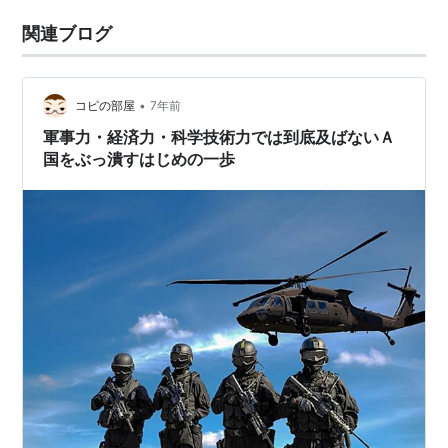
関連ブログ
•
コピの部屋
7年前
軍事力・経済力・科学技術力では到底及ばないＡ
国をぶっ潰すはじめの一歩