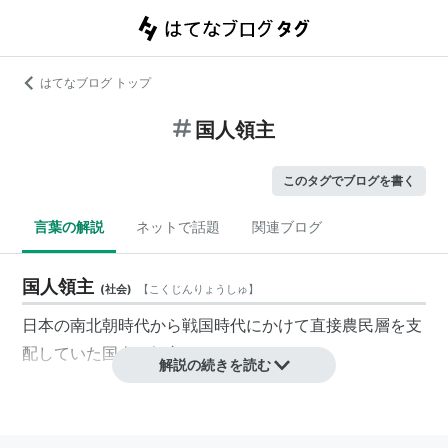
はてなブログ トップ
国人領主
このタグでブログを書く
言葉の解説
ネットで話題
関連ブログ
国人領主
(
社会
)
【
こくじんりょうしゅ
】
日本の南北朝時代から戦国時代にかけて直接農民層を支
配していた
国人
の領主のこと。
解説の続きを読む