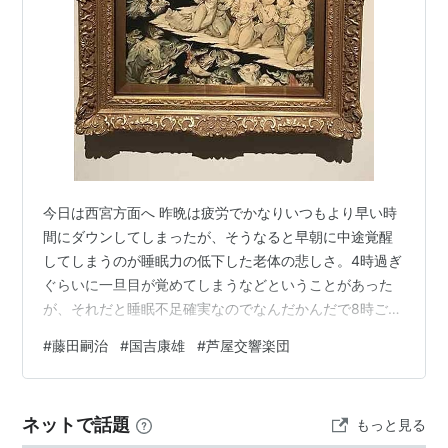
今日は西宮方面へ 昨晩は疲労でかなりいつもより早い時
間にダウンしてしまったが、そうなると早朝に中途覚醒
してしまうのが睡眠力の低下した老体の悲しさ。4時過ぎ
ぐらいに一旦目が覚めてしまうなどということがあった
が、それだと睡眠不足確実なのでなんだかんだで8時ごろ
まで布団の中でうつらうつらで過ごす。 8時になったと
#
藤田嗣治
#
国吉康雄
#
芦屋交響楽団
ころで意を決して起床。まずは朝食のために出かけると
する。今朝立ち寄ったのは「喫茶京」。コーヒーとミッ
クスサンドを頼む。この店はモーニングがないのでやや
ネットで話題
もっと見る
高くつく(950円)が、その分だけサンドイッチがかなりし