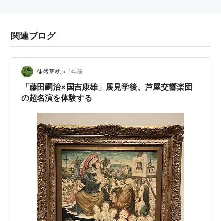
関連ブログ
•
徒然草枕
1年前
「藤田嗣治×国吉康雄」展見学後、芦屋交響楽団
の超名演を体験する