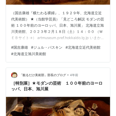
（国吉康雄『横たわる裸婦』、１９２９年、北海道立近
代美術館） ★（当館学芸員）「見どころ解説 モダンの芸
術 １００年前のヨーロッパ、日本、旭川展」 北海道立旭
川美術館、２０２３年２月１８日（土）１４：００ （Ｗ
ＥＢサイト→） artmuseum.pref.hokkaido.lg.jp いまから
１００年前の１９２０年代。第一次と第二次世界大戦の
#
国吉康雄
#
ジュル・パスキン
#
北海道立近代美術館
狭間というこの時代、芸術の都として人々を惹きつけて
#
北海道立旭川美術館
いたパリでは、美術のみならず、音楽、文学、映画、工
芸など、様ざまな芸術が花開きました。このときに活躍
した「エコール・ド・パリ（パリ派）」と呼ばれた画家
たちの多くは、新たな表現を求めパリに集ったフランス
•
「観るだけ美術部」部長のブログ
4年前
国外か…
［特別展］★モダンの芸術 １００年前のヨーロ
ッパ、日本、旭川展