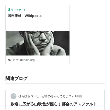
っかりしたもので美味いので、これはこれで価値があ
る。 動物園前商店街の「喫茶京」 サン…
6
ブックマーク
国吉康雄 - Wikipedia
ja.wikipedia.org
関連ブログ
•
ほらほらコーヒーが冷めちゃってるよ 2
1年前
歩道に広がる山吹色が照らす都会のアスファルト