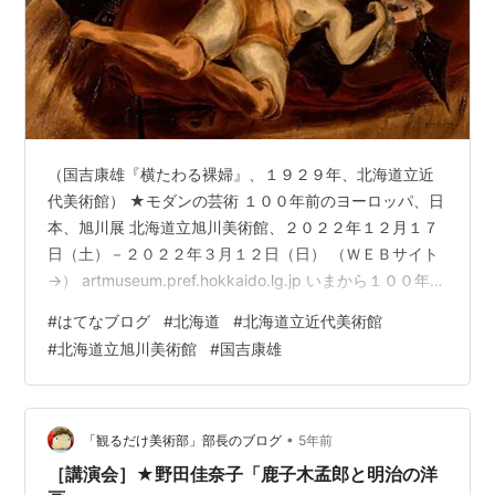
（国吉康雄『横たわる裸婦』、１９２９年、北海道立近
代美術館） ★モダンの芸術 １００年前のヨーロッパ、日
本、旭川展 北海道立旭川美術館、２０２２年１２月１７
日（土）－２０２２年３月１２日（日） （ＷＥＢサイト
→） artmuseum.pref.hokkaido.lg.jp いまから１００年前
の１９２０年代。第一次と第二次世界大戦の狭間という
#
はてなブログ
#
北海道
#
北海道立近代美術館
この時代、芸術の都として人々を惹きつけていたパリで
#
北海道立旭川美術館
#
国吉康雄
は、美術のみならず、音楽、文学、映画、工芸など、様
ざまな芸術が花開きました。このときに活躍した「エコ
ール・ド・パリ（パリ派）」と呼ばれた画家たちの多く
は、新たな表現を求めパリに集ったフランス国外からの
•
「観るだけ美術部」部長のブログ
5年前
異邦人た…
［講演会］★野田佳奈子「鹿子木孟郎と明治の洋