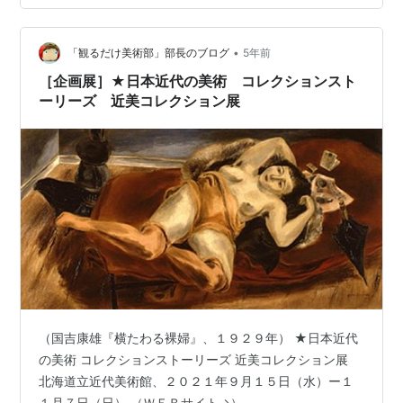
えます。今年度の近美コレクション展では、「コレクシ
ョンストーリーズ」と題したシリーズにより、１年間を
通して各分野の魅力を改めて掘り起こします。 シリーズ
•
「観るだけ美術部」部長のブログ
5年前
の３回目…
［企画展］★日本近代の美術 コレクションスト
ーリーズ 近美コレクション展
（国吉康雄『横たわる裸婦』、１９２９年） ★日本近代
の美術 コレクションストーリーズ 近美コレクション展
北海道立近代美術館、２０２１年９月１５日（水）ー１
１月７日（日） （ＷＥＢサイト→）