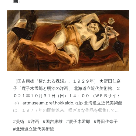
画」
（国吉康雄『横たわる裸婦』、１９２９年） ★野田佳奈
子「鹿子木孟郎と明治の洋画」 北海道立近代美術館、２
０２１年１０月３１日（日）１４：００ （ＷＥＢサイト
→） artmuseum.pref.hokkaido.lg.jp 北海道立近代美術館
は、１９７７年の開館以来、様ざまな作品を収集してき
ました。「北海道の美術」「日本近代の美術」「エコー
#
美術
#
洋画
#
国吉康雄
#
鹿子木孟郎
#
野田佳奈子
ル・ド・パリ」「ガラス工芸」「現代の美術」という５
#
北海道立近代美術館
つの方針による収蔵作品は、現在５，６００点以上を数