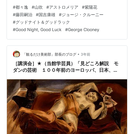
ヶ月になりました…❗️再開に向けて準備が着々と進んでお
#
都々逸
#
山吹
#
アストロメリア
#
紫陽花
ります。#東京芸術劇場 #芸劇_工事休館中
#
藤田嗣治
#
国吉康雄
#
ジョージ・クルーニー
pic.twitter.com/KvQm7z9G4L — 東京芸術劇場
#
グッドナイト＆グッドラック
(@geigeki_info) 2025年6月4日 🐮「不仲説」の藤田嗣治
#
Good Night, Good Luck
#
George Clooney
と国吉康雄 NYでの「交流」示す色紙見つかる | 毎日新聞
mainichi.jp 【…
•
「観るだけ美術部」部長のブログ
3年前
［講演会］★（当館学芸員）「見どころ解説 モ
ダンの芸術 １００年前のヨーロッパ、日本、旭
川展」