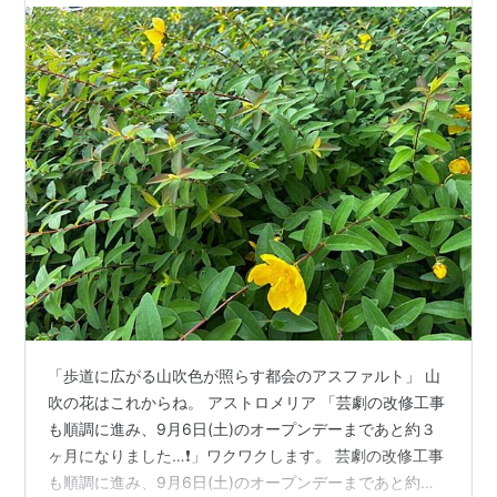
「歩道に広がる山吹色が照らす都会のアスファルト」 山
吹の花はこれからね。 アストロメリア 「芸劇の改修工事
も順調に進み、9月6日(土)のオープンデーまであと約３
ヶ月になりました…❗️」ワクワクします。 芸劇の改修工事
も順調に進み、9月6日(土)のオープンデーまであと約３