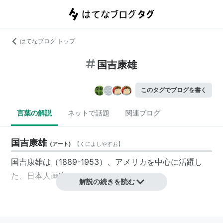
はてなブログ トップ
国吉康雄
このタグでブログを書く
言葉の解説
ネットで話題
関連ブログ
国吉康雄
(
アート
)
【
くによしやすお
】
国吉康雄は（1889-1953）、アメリカを中心に活躍し
た、日本人画家。
解説の続きを読む