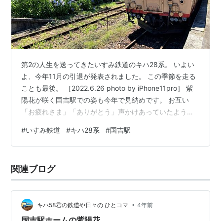
第2の人生を送ってきたいすみ鉄道のキハ28系。 いよい
よ、今年11月の引退が発表されました。 この季節を走る
ことも最後。 ［2022.6.26 photo by iPhone11pro］ 紫
陽花が咲く国吉駅での姿も今年で見納めです。 お互い
「お疲れさま」「ありがとう」声かけあっていたように
も思えたシーンでした(^.^) 鉄道ランキング
#
いすみ鉄道
#
キハ28系
#
国吉駅
関連ブログ
•
キハ58君の鉄道や日々の ひとコマ
4年前
国吉駅ホームの紫陽花