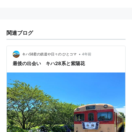
■
いすみ線
上総中野駅
…
大多喜駅
…
上総中川駅
←「
国吉駅
」→
新田野駅
…
大原駅
関連ブログ
○
リスト
：
駅キーワード
○
リスト
：
駅つきキーワード
•
キハ58君の鉄道や日々の ひとコマ
4年前
最後の出会い キハ28系と紫陽花