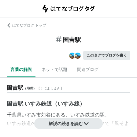
はてなブログ トップ
国吉駅
このタグでブログを書く
言葉の解説
ネットで話題
関連ブログ
国吉駅
(
地理
)
【
くによしえき
】
国吉駅 いすみ鉄道（いすみ線）
千葉県
いすみ市
苅谷にある、
いすみ鉄道
の駅。
いすみ鉄道
の沿線情報ではネーミングライツで「
風そよ
解説の続きを読む
ぐ谷
」が冠されている。