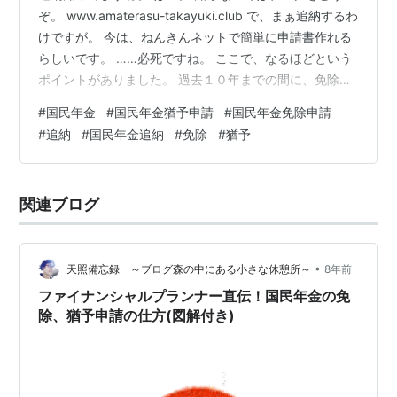
ぞ。 www.amaterasu-takayuki.club で、まぁ追納するわ
けですが。 今は、ねんきんネットで簡単に申請書作れる
らしいです。 ……必死ですね。 ここで、なるほどという
ポイントがありました。 過去１０年までの間に、免除と
猶予の中で一番古い順から納めると記憶していたんです
#
国民年金
#
国民年金猶予申請
#
国民年金免除申請
が、厳密には違うそうです。 免除と猶予は分けて考える
#
追納
#
国民年金追納
#
免除
#
猶予
必要があるようです。 これ重要です。 ポイントです。
免除は曲がりなりにも納めたという形になります。 猶予
は待ってるだけです。 そうです。 埋められるなら猶予か
関連ブログ
ら埋める必要があります。 以下、ねんきんネットの…
•
天照備忘録 ～ブログ森の中にある小さな休憩所～
8年前
ファイナンシャルプランナー直伝！国民年金の免
除、猶予申請の仕方(図解付き)