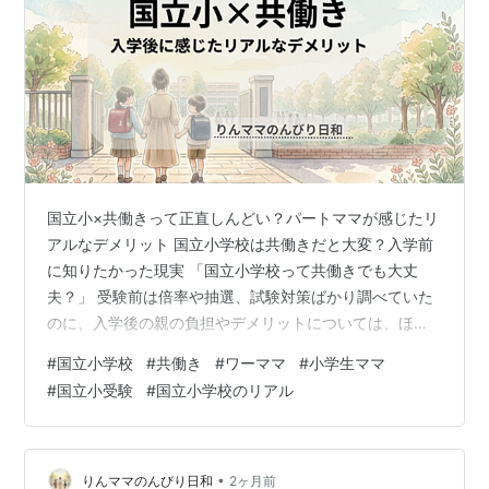
国立小×共働きって正直しんどい？パートママが感じたリ
アルなデメリット 国立小学校は共働きだと大変？入学前
に知りたかった現実 「国立小学校って共働きでも大丈
夫？」 受験前は倍率や抽選、試験対策ばかり調べていた
のに、入学後の親の負担やデメリットについては、ほと
んど情報がありませんでした。 特に共働き家庭にとって
#
国立小学校
#
共働き
#
ワーママ
#
小学生ママ
のリアルは、なかなか見えてこないんですよね。 うちは
#
国立小受験
#
国立小学校のリアル
パート勤務ですが、それでも低学年のころは「これ、ど
うやって回すんだろう」と感じる場面が何度もありまし
た。 今日は、国立小×共働きで実際に感じたデメリット
を本音でまとめます。 特に「国立小 共働きはしんどいの
•
りんママのんびり日和
2ヶ月前