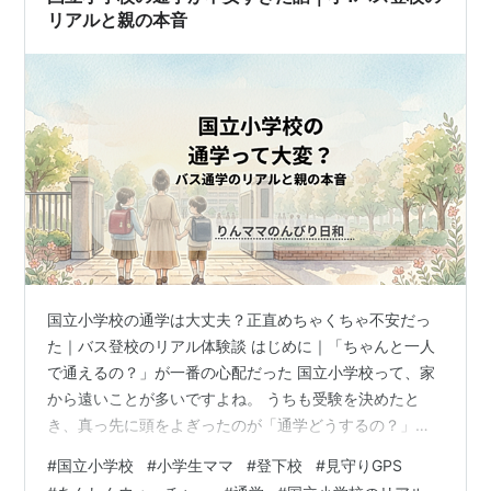
リアルと親の本音
国立小学校の通学は大丈夫？正直めちゃくちゃ不安だっ
た｜バス登校のリアル体験談 はじめに｜「ちゃんと一人
で通えるの？」が一番の心配だった 国立小学校って、家
から遠いことが多いですよね。 うちも受験を決めたと
き、真っ先に頭をよぎったのが「通学どうするの？」と
いう問題でした。 公共交通機関を使って毎日通うことに
#
国立小学校
#
小学生ママ
#
登下校
#
見守りGPS
なるので、小1の子どもが一人でバスに乗れるのか…正直