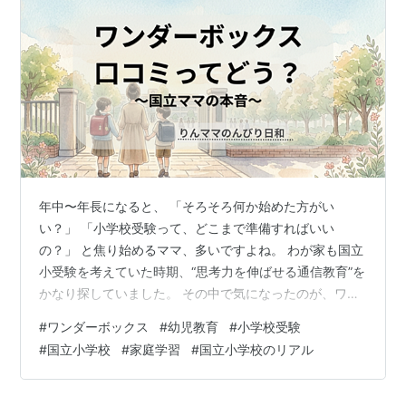
年中〜年長になると、 「そろそろ何か始めた方がい
い？」 「小学校受験って、どこまで準備すればいい
の？」 と焦り始めるママ、多いですよね。 わが家も国立
小受験を考えていた時期、“思考力を伸ばせる通信教育”を
かなり探していました。 その中で気になったのが、ワン
ダーボックスでした。 「ワンダーボックスの口コミっ
#
ワンダーボックス
#
幼児教育
#
小学校受験
て、実際どうなんだろう？」 「受験準備にも役立つのか
#
国立小学校
#
家庭学習
#
国立小学校のリアル
な？」 と調べた記憶があります。 実際にわが家で受講し
たわけではありませんが、当時かなり真剣に比較検討し
た教材のひとつでした。 今あらためて内容を見ても、