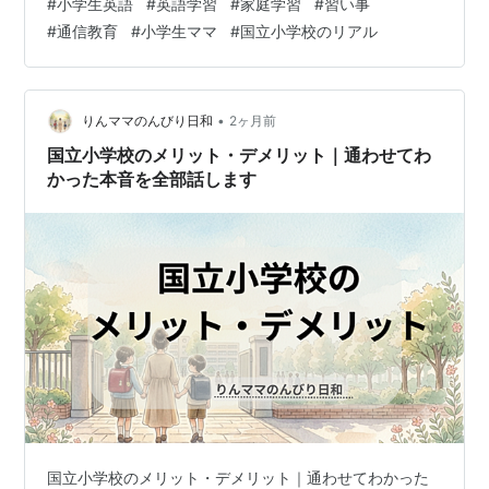
#
小学生英語
#
英語学習
#
家庭学習
#
習い事
ちはまだ何もしていない」と焦る気持ちが出てきまし
#
通信教育
#
小学生ママ
#
国立小学校のリアル
た。 国立小に通っていることもあり、クラスのお友達の
ご家庭は教育熱心な方が多めです。 「みんなどこかしら
英語をやっているのかな？」 そんなふうに感じて、つい
周りと比べてしまうこともありました。 国立小に通って
•
りんママのんびり日和
2ヶ月前
いることもあり、クラスのお友達の…
国立小学校のメリット・デメリット｜通わせてわ
かった本音を全部話します
国立小学校のメリット・デメリット｜通わせてわかった