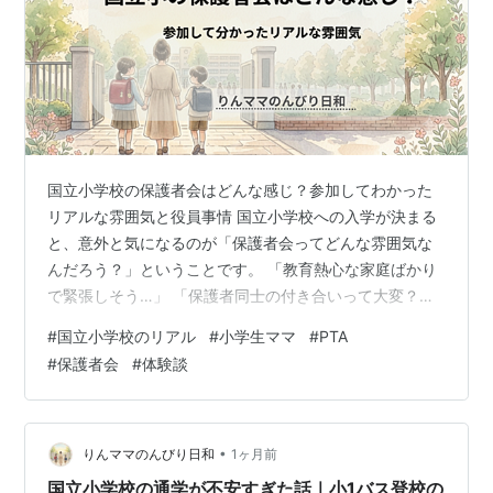
国立小学校の保護者会はどんな感じ？参加してわかった
リアルな雰囲気と役員事情 国立小学校への入学が決まる
と、意外と気になるのが「保護者会ってどんな雰囲気な
んだろう？」ということです。 「教育熱心な家庭ばかり
で緊張しそう…」 「保護者同士の付き合いって大変？」
「役員は絶対やらないといけないの？」 「共働きでもち
#
国立小学校のリアル
#
小学生ママ
#
PTA
ゃんと参加できる？」 私も入学前は、そんな不安ばかり
#
保護者会
#
体験談
でした。 実際に参加してみるまでは、前日から落ち着か
ないくらいドキドキしていたのを覚えています。 でも、
いざ参加してみると、想像していた雰囲気とは少し違い
ました。 初めて教室に入ったときは、幼稚園の友達とク
•
りんママのんびり日和
1ヶ月前
ラスが離れてしまい、一人でどこに…
国立小学校の通学が不安すぎた話｜小1バス登校の