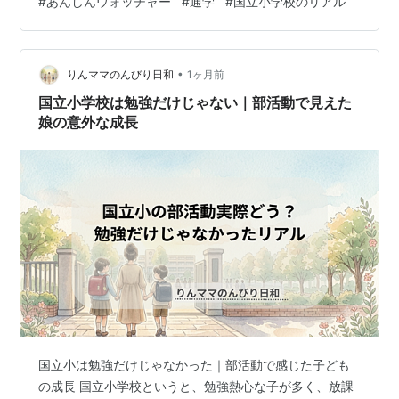
#
あんしんウォッチャー
#
通学
#
国立小学校のリアル
かなり不安でした。 実際、国立小学校の通学については
「思っていた以上に不安だった」という声も多いです。
入学前は「学力より通学のほうが心配」というくらい、
頭の中はずっと登校のことでいっぱいだった気がしま
•
りんママのんびり日和
1ヶ月前
す。 同じように、国立小学校の通学や登下…
国立小学校は勉強だけじゃない｜部活動で見えた
娘の意外な成長
国立小は勉強だけじゃなかった｜部活動で感じた子ども
の成長 国立小学校というと、勉強熱心な子が多く、放課