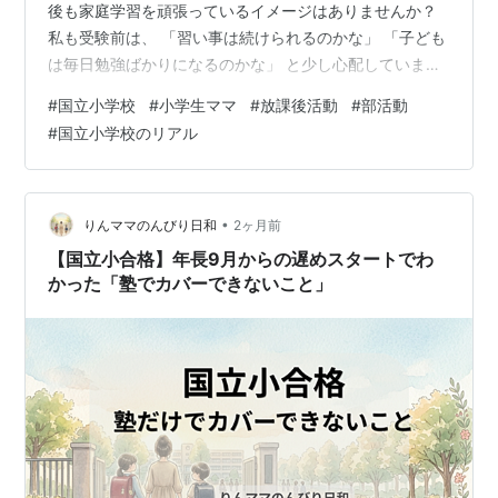
後も家庭学習を頑張っているイメージはありませんか？
私も受験前は、 「習い事は続けられるのかな」 「子ども
は毎日勉強ばかりになるのかな」 と少し心配していまし
た。 でも実際に通わせてみると、わが家の国立小学校は
#
国立小学校
#
小学生ママ
#
放課後活動
#
部活動
勉強だけではありませんでした。 娘が参加している部活
#
国立小学校のリアル
動は想像以上に本格的で、毎日のように練習がありま
す。 正直、最初は「こんなに忙しいの！？」と驚いたほ
どです。 その一方で、部活動を通して娘は技術だけでな
く、責任感や仲間と協力する力、最後までやり抜く力も
•
りんママのんびり日和
2ヶ月前
少しずつ身につけてきました。 今回…
【国立小合格】年長9月からの遅めスタートでわ
かった「塾でカバーできないこと」