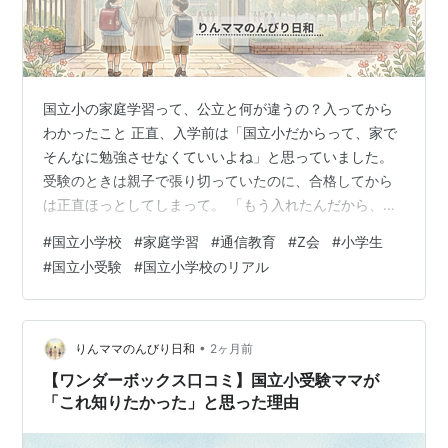
国立小の家庭学習って、公立と何が違うの？入ってから
わかったこと 正直、入学前は「国立小だからって、家で
そんなに勉強させなくていいよね」と思っていました。
受験のときは親子で張り切っていたのに、合格してから
は正直ほっとしてしまって。 「もう入れたんだから、あ
とは学校でしっかり見てもらえるだろう」「まあなんと
#
国立小学校
#
家庭学習
#
通信教育
#
Z会
#
小学生
かなるか」 そんな気持ちでいたんです。 でも実際に入学
#
国立小受験
#
国立小学校のリアル
してみると、思っていたより家庭学習の存在感が大きい
ことに気づきました。 懇談会でほかのお母さんたちと話
していると、 「毎日ドリルをやっています」「塾の宿題
が結構あって」「通信教育を続けています」 という話が
•
りんママのんびり日和
2ヶ月前
自然に出てきます。 もちろん全員で…
【ワンダーボックス口コミ】国立小受験ママが
「これ知りたかった」と思った理由