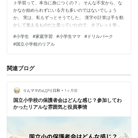
ト学習って、本当に身につくの？」 そんな不安から、な
かなか始められずにいる方も多いのではないでしょう
か。 実は、私もずっとそうでした。 漢字や計算は手を動
かして覚えるものだと思っていたので、タブレット学習
で本当に力がつくのか半信半疑でした。「ゲームみたい
#
小学生
#
家庭学習
#
小学生ママ
#
ドリルパーク
になってしまうのでは？」という不安も正直ありまし
#
国立小学校のリアル
た。 そのため、わが家は長い間、紙のドリルや問題集が
中心でした。 でも、子どもが学校で「ドリルパーク」を
使い始めてから、少しずつ考え方が変わってきたんで
関連ブログ
す。 この記事では、タブレット学習に抵抗があった私
が、実際に子どもの様子を見て感じたことや、紙…
•
りんママのんびり日和
1ヶ月前
国立小学校の保護者会はどんな感じ？参加してわ
かったリアルな雰囲気と役員事情