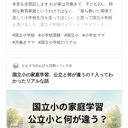
本音を全部話します わが家は共働きで、子ども2人。 特
別な教育家庭というわけではなく、「落ち着いた環境で
楽しく小学校生活を送ってほしい」と思って国立小学校
を選びました。国立小学校のメリット・デメリット、正
直に書きます。 うちの子が国立小学校に通って、もう4
#
国立小学校
#
小学校受験
#
国立小
#
小学生ママ
年目。 入学前は「絶対よかったはず！」と思っていたの
#
共働きママ
#
国立小学校のリアル
に、通わせてみてはじめてわかることが、想像以上にた
くさんありました。 「受験、頑張って合格させてよかっ
た」と心から思う瞬間もあれば、「これは聞いてなかっ
たよ…」と膝から崩れ落ちそうになった瞬間も（笑）。
•
りんママのんびり日和
2ヶ月前
実際、わたし自身も受験前は、 「国立小…
国立小の家庭学習、公立と何が違うの？入ってわ
かったリアルな話