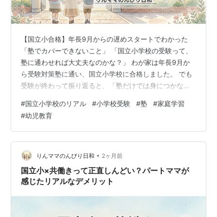
【国立小合格】年長9月からの遅めスタートでわかった
「塾でカバーできないこと」 「国立小学校の受験って、
塾に通わせれば大丈夫なのかな？」 わが家は年長9月か
ら受験対策塾に通い、国立小学校に合格しました。 でも
受験が終わって振り返ると、「塾だけでは身につかなか
ったこと」がたくさんあったんです。 特に感じたのは、
#
国立小学校のリアル
#
小学校受験
#
塾
#
家庭学習
考える力や話を聞く力、自分の言葉で伝える力。こうし
#
幼児教育
た土台になる部分は、家庭での関わりが大きかったよう
に思います。 今回は、遅めスタートだったわが家だから
こそ感じた『塾でカバーできないこと』を正直にお話し
します。 【国立小合格】年長9月からの遅めスタートで
•
りんママのんびり日和
2ヶ月前
わかった「塾でカバーできないこと」 は…
国立小×共働きって正直しんどい？パートママが
感じたリアルなデメリット