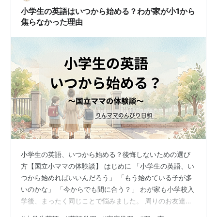
か」という不安は、入学前に一番気に…
小学生の英語はいつから始める？わが家が小1から
焦らなかった理由
小学生の英語、いつから始める？後悔しないための選び
方【国立小ママの体験談】 はじめに 「小学生の英語、い
つから始めればいいんだろう」 「もう始めている子が多
いのかな」 「今からでも間に合う？」 わが家も小学校入
学後、まったく同じことで悩みました。 周りのお友達が
英語教室に通い始めて、習い事の話題になるたびに「う