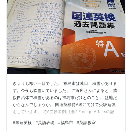
きょうも寒い一日でした。 福島市は連日、積雪がありま
す。今夜も吹雪いていました。 ご近所さんによると、隣
接自治体で積雪があるのは福島市だけとのこと。 盆地だ
からなんでしょうか。 国連英検特A級に向けて受験勉強
をしています。 特A受験者御用達のForeign Affairsの記事
は勉強になります。 無料で読める部分も多く、
#
国連英検
#
英語表現
#
福島市
#
英語教室
Subscriptionしなくても十分楽しめています。