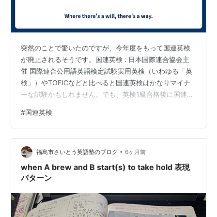
突然のことで驚いたのですが、今年度をもって国連英検
が廃止されるそうです。国連英検 : 日本国際連合協会主
催 国際連合公用語英語検定試験実用英検（いわゆる「英
検」）やTOEICなどと比べると国連英検はかなりマイナ
ーな試験かもしれません。でも、英検1級合格後に国連英
検特A級を目指していた受験者が少なくなかったようで
#
国連英検
す。 私は短大時代に軽い気持ちで1度だけC級を受けたき
りです。もう30年くらい前ですので受験のきっかけは覚
えていませんが、おそらく本屋さんで問題集やポスター
•
を見かけたのでしょう。その後はB級を受験しようと思っ
福島市さいとう英語塾のブログ
6ヶ月前
たのですが、英検やTOEICの試験対策でいっぱいだった
when A brew and B start(s) to take hold 表現
ため、それきりになってしま…
パターン