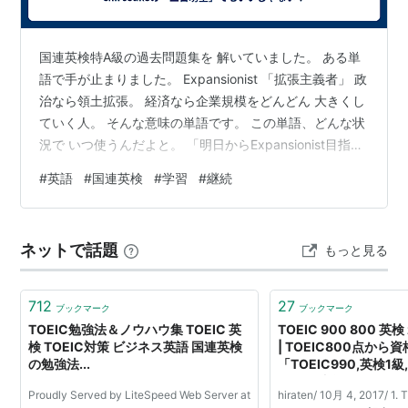
国連英検特A級の過去問題集を 解いていました。 ある単
語で手が止まりました。 Expansionist 「拡張主義者」 政
治なら領土拡張。 経済なら企業規模をどんどん 大きくし
ていく人。 そんな意味の単語です。 この単語、どんな状
況で いつ使うんだよと。 「明日からExpansionist目指す
わ！」 例えば、そんな会話をすることって おそらくない
#
英語
#
国連英検
#
学習
#
継続
でしょう笑 ちなみにこの単語は 国連英検過去問題集特A
級 （2021/2022年実施）に 登場します。👇興味のある方
は是非 リンク 「意味ない資格」と言われても 国連英検
ネットで話題
もっと見る
は、TOEICや英検と比べ かなりディープな英語試験で
す。 ネットで検索すると、…
712
27
ブックマーク
ブックマーク
TOEIC勉強法＆ノウハウ集 TOEIC 英
TOEIC 900 800
検 TOEIC対策 ビジネス英語 国連英検
| TOEIC800点から
の勉強法...
「TOEIC990,英検1
級」を独学で
Proudly Served by LiteSpeed Web Server at
hiraten/ 10月 4, 2017/ 