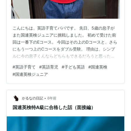
こんにちは、英語子育てパパです。 先日、5歳の息子が
また国連英検ジュニアに挑戦しました。 初めて受けた前
回は一番下のEコース。 今回はその上のDコースと、さら
にもう一つ上のCコースをダブル受験。 理由は、シンプ
ルに今の息子くんならどちらもできるだろうと思ったか
らです。 問題形式としては、いずれも英文を聞いてその
#
英語子育て
#
英語育児
#
子ども英語
#
国連英検
内容に合うイラストを選ぶ、というもの。 文字の読み書
#
国連英検ジュニア
きがないテストなら問題ないはず、と思って過去問を見
ることもなくぶっつけ本番で挑ませました笑 結果
は・・・ どちらも100点満点！ やったー！ 本人的にはど
ちらも簡単だったそうですが、確かにCもDもそれほど違
•
かるなの日記
6年前
いを感じませんでした。 次はB…
国連英検特A級に合格した話（面接編）