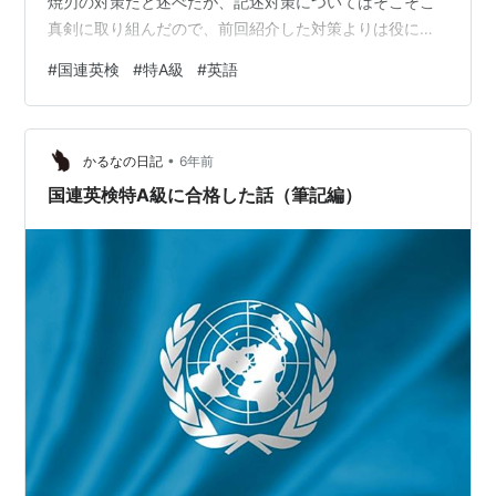
焼刃の対策だと述べたが、記述対策についてはそこそこ
真剣に取り組んだので、前回紹介した対策よりは役に立
つのではないかと思う。 前回紹介した通り、記述問題で
#
国連英検
#
特A級
#
英語
の得点目標は20点中18点を獲得することだ。実のとこ
ろ、英検1級のWritingセクションで満点を獲得（プチ自慢
です）して以来、自分の英作能力にはわずかながら自信
•
を感じていたため、今回の試験でもやや高めに目標を設
かるなの日記
6年前
定した。 過去問の模範解答を見ると、書き方などもバラ
国連英検特A級に合格した話（筆記編）
バラでどこか対策…