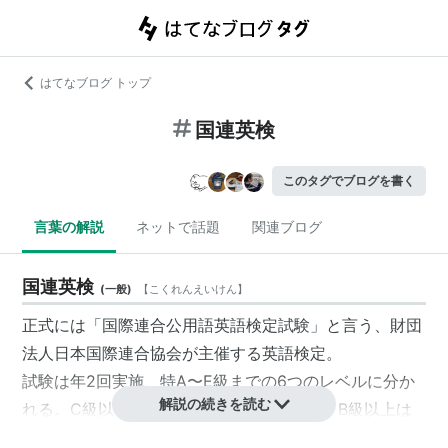
はてなブログ トップ
国連英検
このタグでブログを書く
言葉の解説
ネットで話題
関連ブログ
国連英検
(
一般
)
【
こくれんえいけん
】
正式には「国際連合公用語英語検定試験」と言う、
財団
法人
日本国際連合協会
が主催する英語検定。
試験は年2回実施、特A〜E級までの6つのレベルに分か
解説の続きを読む
れる。C級以下は筆記＆テープテストのみ。B級以上は
課題図書を読んだ上で、一次試験は筆記＆小論文、二次