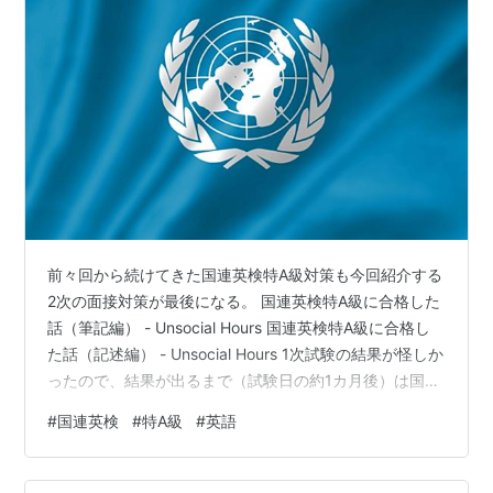
前々回から続けてきた国連英検特A級対策も今回紹介する
2次の面接対策が最後になる。 国連英検特A級に合格した
話（筆記編） - Unsocial Hours 国連英検特A級に合格し
た話（記述編） - Unsocial Hours 1次試験の結果が怪しか
ったので、結果が出るまで（試験日の約1カ月後）は国連
英検の勉強を放棄していた。そして無事に1次通過の通知
#
国連英検
#
特A級
#
英語
連絡を受け、喜びと落胆の双方に襲われながら、しぶし
ぶ勉強を開始した。この時点で2次試験までは約2週間
強、まさに付け焼刃だ。 今回に関してはもはや対策と呼