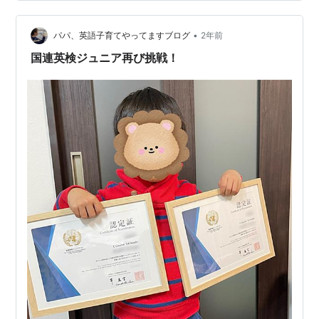
www.foreignaffairs.com さて、以下、中国政府の台湾統
一に対するこれまでの姿勢と、 これからを予測する記事
•
の中で出会った表現。 単語を入れ替えてライティングに
パパ、英語子育てやってますブログ
2年前
使えそうな表現パターンなのでメモメモ。 本文…
国連英検ジュニア再び挑戦！