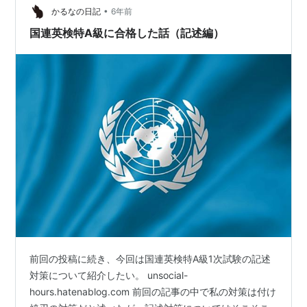
•
べるかも怪しいので、一個人の体験談としてお読みいた
かるなの日記
6年前
だければ幸いだ。 ＜目次＞ 面接の概要 評価項…
国連英検特A級に合格した話（記述編）
前回の投稿に続き、今回は国連英検特A級1次試験の記述
対策について紹介したい。 unsocial-
hours.hatenablog.com 前回の記事の中で私の対策は付け