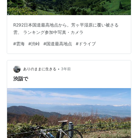
R292日本国道最高地点から。芳ヶ平湿原に覆い被さる
雲。 ランキング参加中写真・カメラ
#
雲海
#
渋峠
#
国道最高地点
#
ドライブ
•
ありのままに生きる
3年前
渋詣で