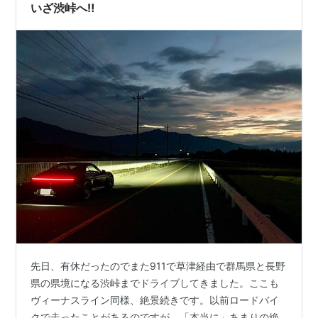
戦成功だった）。 まずは古戦…
いざ渋峠へ‼️
先日、有休だったのでまた911で草津経由で群馬県と長野
県の県境になる渋峠までドライブしてきました。ここも
ヴィーナスライン同様、絶景続きです。以前ロードバイ
クで走ったことがあるのですが、「本当に」あまりの絶