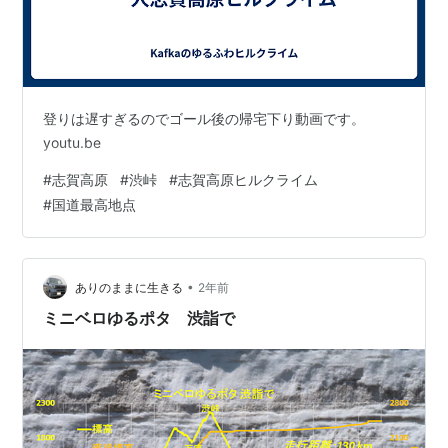
登りは遅すぎるのでゴール後の帰宅下り動画です。
youtu.be
#
志賀高原
#
渋峠
#
志賀高原ヒルクライム
#
国道最高地点
•
ありのままに生きる
2年前
ミニベロゆるポタ 渋詣で