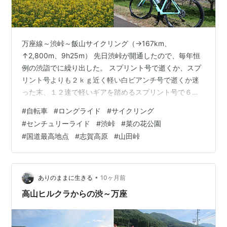
万座線～渋峠～飯山サイクリング（→167km、
↑2,800m、9h25m） 先日渋峠が開通したので、毎年恒
例の渋詣でに繰り出した。 スプリント号で逝くか、スプ
リント号よりも２ｋｇ近く軽い白ビアンチ号で逝くか迷
った末、１２速で軽いギアを踏めるスプリント号で６時
に出発した。 さわやかに晴れてくれたけれど、気温は
#
自転車
#
ロングライド
#
サイクリング
５℃程度？で寒い！暖かくなると見せかけて、通常運転
#
センチュリーライド
#
渋峠
#
菜の花公園
に戻るとか、フェイントはやめてほしい．．．。 犀川の
#
国道最高地点
#
志賀高原
#
山田峠
堤防を走って最短距離で須坂へ向かう。 須坂から高山村
へ向かう。 シーズン一発目の渋峠なので、山ノ内から登
りたいところだけど、渋峠の帰りがけに菜の花公園に寄
りたいので、万座から渋を越えて夜間瀬…
•
ありのままに生きる
10ヶ月前
高山ヒルクラからの渋～万座