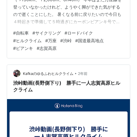
登っていなかったけれど、ようやく脚ができた気がする
ので逝くことにした。 暑くなる前に戻りたいので今日も
４時起きで準備して５時過ぎにカーボンビアンキ号で出
発した。 今年は仕事がないって話だったのに、忙しくて
#
自転車
#
サイクリング
#
ロードバイク
昨日も帰宅が２２時過ぎになり、４時間ほどしか寝てい
#
ヒルクライム
#
万座
#
渋峠
#
国道最高地点
ない。先週も同じ感じで２００ｋｍ走ったから、まあ大
#
ビアンキ
#
志賀高原
丈夫か。 朝日を受けながら犀川沿いを走り屋島橋を目指
す。 屋島橋について須坂に入り、高山村へ向かう。 地獄
の入り口に着いて、万座線苦行に励む。 ２ｋｍほど続く
直登を登る。 ジョグ…
•
Kafkaのゆるふわヒルクライム
2年前
渋峠動画(長野側下り) 勝手に一人志賀高原ヒル
クライム