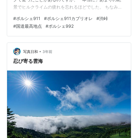
景でヒルクライムの疲れを忘れるほどでした。 ちなみに
渋峠は日本の国道最高地点になります。 このルートは火
#
ポルシェ911
#
ポルシェ911カブリオレ
#
渋峠
山地帯を走るので、火山活動が活発になるとすぐに通行
#
国道最高地点
#
ポルシェ992
止めになってしまいます。また、開通していても警戒レ
ベルによっては夜間通行止めになることもあります。な
ので、今回は事前に状況を確認してから行ったのです
が、現在は24時間通行可能とのことでした。なので、深
•
写真日和
3年前
夜帯に出発して朝日を拝もうというコンセプト…
忍び寄る雲海