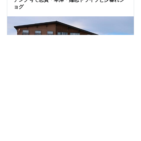
ョグ
志賀・草津・嬬恋ドライブ 先日、半年ぶりに給油したの
で、たまには車で走る事にした。 早起きして5時前にチ
ンク号で家を出て、山ノ内～渋峠へ向かい、渋峠に車を
停めて、横手山まで軽くウォーキングした。
ridewithgps.com 国道最高地点で景色を眺めてから草津