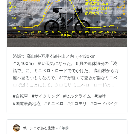
渋詣で 高山村-万座-渋峠-山ノ内（→130km、
↑2,400m） 良い天気になった。５月の連休恒例の「渋
詣で」に、ミニベロ・ロードででかけた。 高山村から万
座へ登るつもりなので、ギアが軽くて登坂が楽なミニベ
ロで逝くことにして、クロモリ ミニベロ・ロードの
Gleam F1号で７時に出発した。 平地は３０℃近くまで上
#
自転車
#
サイクリング
#
ヒルクライム
#
渋峠
がる予報だけど、標高2,000mのお山はせいぜい２０℃程
#
国道最高地点
#
ミニベロ
#
クロモリ
#
ロードバイク
度までなので、何を着ていけばいいのか悩んだ。半袖ア
ンダーは保温性のあるヤツを着て、ジャージとアームカ
バーは夏用を着用し、ウィンドブレーカで調整する作戦
で出発した（最後の平地は暑かったけれど、だいたい作
•
ポルシェがある生活
3年前