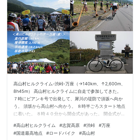
高山村ヒルクライム-渋峠-万座（→140km、↑2,600m、
8h45m） 高山村ヒルクライムに自走で参加してきた。
７時にビアンキ号で出発して、犀川の堤防で須坂へ向か
う。 須坂から高山村へ向かう。 ８時半ごろスタート地点
に着いた。 ８時４０分から開会式があった。 開会式が終
わつてからスタートまでの１時間が長い。周辺をグダグ
#
高山村ヒルクライム
#
志賀高原
#
渋峠
#
万座
ダ走って時間をつぶす。 スタートラインに並んで、１０
#
国道最高地点
#
ロードバイク
#
高山村
時に男子Ｃ，Ｄクラスがスタートした。 レースの模様は