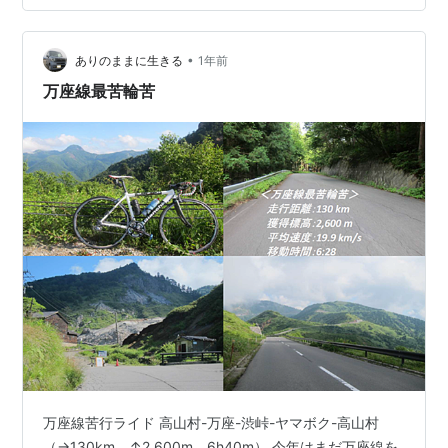
下の動画内にまとめましたので、見る気のある人は観て
ね（動画とブログ両方やるのが面倒になったため VLOG
形式？とします．．．）。 www.youtube.com レース
•
ありのままに生きる
1年前
中…
万座線最苦輪苦
万座線苦行ライド 高山村-万座-渋峠-ヤマボク-高山村
（→130km、↑2,600m、6h40m） 今年はまだ万座線を