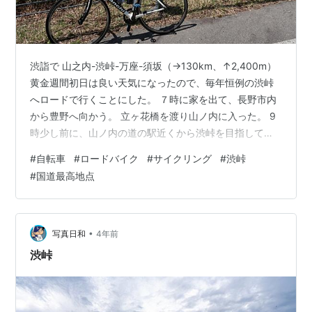
渋詣で 山之内-渋峠-万座-須坂（→130km、↑2,400m）
黄金週間初日は良い天気になったので、毎年恒例の渋峠
へロードで行くことにした。 ７時に家を出て、長野市内
から豊野へ向かう。 立ヶ花橋を渡り山ノ内に入った。 9
時少し前に、山ノ内の道の駅近くから渋峠を目指して登
坂に入る。 今日は山ノ内側から登っている自転車乗りが
#
自転車
#
ロードバイク
#
サイクリング
#
渋峠
結構いて、３～４人くらいに抜かれたり、追い越したり
#
国道最高地点
した。 サンバレーに着いて、あと半分くらいだ。 平床ま
できて、熊の湯へ向かう。 熊の湯を通りすぎて、最後の
登りに入る。まだスキー場はオープン中た。 追い風が吹
いてくれているけれど、だいぶ脚にきて、ダラダラ登
•
写真日和
4年前
る。 毎度のことなが…
渋峠