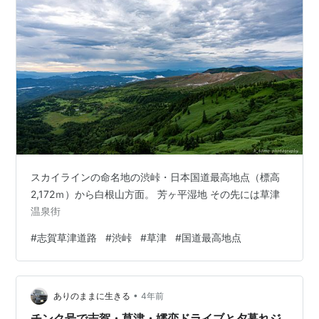
スカイラインの命名地の渋峠・日本国道最高地点（標高
2,172ｍ）から白根山方面。 芳ヶ平湿地 その先には草津
温泉街
#
志賀草津道路
#
渋峠
#
草津
#
国道最高地点
•
ありのままに生きる
4年前
チンク号で志賀・草津・嬬恋ドライブと夕暮れジ