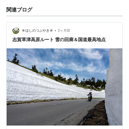
関連ブログ
•
☆ほしのつぶやき☆
3ヶ月前
志賀草津高原ルート 雪の回廊＆国道最高地点