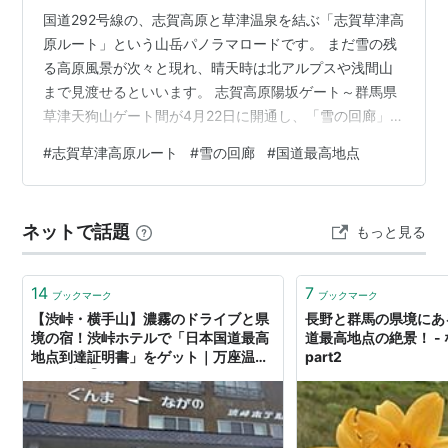
国道292号線の、志賀高原と草津温泉を結ぶ「志賀草津高
原ルート」という山岳パノラマロードです。 まだ雪の残
る高原風景が次々と現れ、晴天時は北アルプスや浅間山
まで見渡せるといいます。 志賀高原陽坂ゲート～群馬県
草津天狗山ゲート間が4月22日に開通し、「雪の回廊」が
現われました。（4月28日撮影） 雪に囲まれてひんやり
#
志賀草津高原ルート
#
雪の回廊
#
国道最高地点
とした空気の中を、ツーリングのバイクが風を切って走
っていきました。 このような雪の壁は所々で見ることが
出来ますが、この辺りが一番雪深いようです。 雪の回廊
ネットで話題
もっと見る
からほんの少し北へ進むと、「日本国道最高地点」があ
ります。この辺りは「渋峠」といい、標高は2,172mで、
日本全国の国道で最も標高…
14
7
ブックマーク
ブックマーク
【渋峠・横手山】濃霧のドライブと県
長野と群馬の県境にあ
境の宿！渋峠ホテルで「日本国道最高
道最高地点の絶景！ -
地点到達証明書」をゲット｜万座温泉
part2
ひとり旅㉛ - ひとり温泉はじめまし
た。