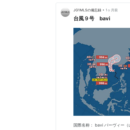
•
JG1MLSの備忘録
1ヶ月前
台風９号 bavi
国際名称： bavi バーヴィ