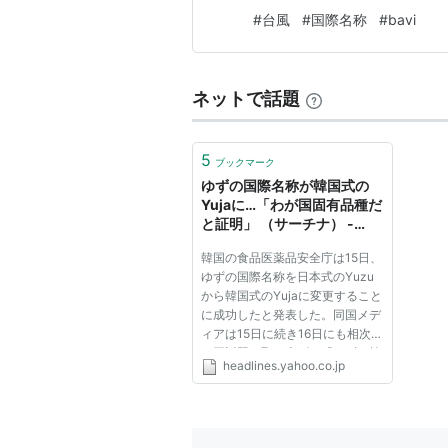
#
台風
#
国際名称
#
bavi
ネットで話題
5
ブックマーク
ゆずの国際名称が韓国式の
Yujaに…「わが国固有品種だ
と証明」 （サーチナ） -
Yahoo!ニュース
韓国の食品医薬品安全庁は15日、
ゆずの国際名称を日本式のYuzu
から韓国式のYujaに変更すること
に成功したと発表した。同国メデ
ィアは15日に続き16日にも相次い
で同話題を取り上げ、「ゆずが韓
headlines.yahoo.co.jp
国の固有品種であることが証明さ
れた」、「韓国式名称を回復し
た」と伝えた。 韓国の食品医薬
品安全庁によると、4日から9日
まで...