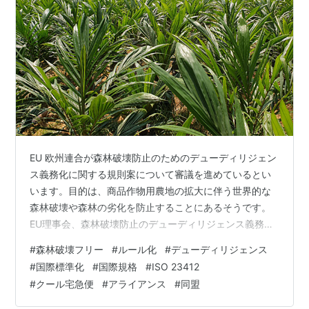
EU 欧州連合が森林破壊防止のためのデューディリジェン
ス義務化に関する規則案について審議を進めているとい
います。目的は、商品作物用農地の拡大に伴う世界的な
森林破壊や森林の劣化を防止することにあるそうです。
EU理事会、森林破壊防止のデューディリジェンス義務化
に関する規則案に合意(EU) | ビジネス短信 ―ジェトロの
#
森林破壊フリー
#
ルール化
#
デューディリジェンス
海外ニュース - ジェトロ デューディリジェンス義務の対
#
国際標準化
#
国際規格
#
ISO 23412
象となる商品作物は、パーム油、牛肉、木材、コーヒ
#
クール宅急便
#
アライアンス
#
同盟
ー、カカオ豆、大豆などで、また、対象産品を原料とす
る皮革、チョコレート、家具などの派生製品も対象とな