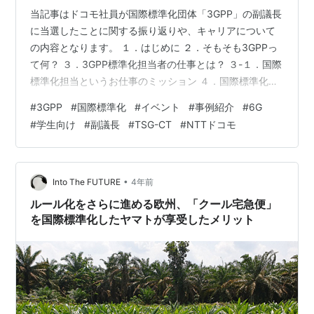
当記事はドコモ社員が国際標準化団体「3GPP」の副議長
に当選したことに関する振り返りや、キャリアについて
の内容となります。 １．はじめに ２．そもそも3GPPっ
て何？ ３．3GPP標準化担当者の仕事とは？ ３-１．国際
標準化担当というお仕事のミッション ４．国際標準化会
議での苦労とそこで学んだもの ４-１．フィジカルにもメ
#
3GPP
#
国際標準化
#
イベント
#
事例紹介
#
6G
ンタルにも強くあれ ４-２．オフラインでの仲間づくりは
#
学生向け
#
副議長
#
TSG-CT
#
NTTドコモ
大事 ４-３．リーダー役の経験 ５．副議長就任とキャリ
アについて ５-１．会議参加者から会議のリーダー役に
５-２．副議長としての自分のスタイル・工夫 ５-３．キ
ャリアパスについて ６．【あとがき】6Gの国際標準化活
•
Into The FUTURE
4年前
動に向…
ルール化をさらに進める欧州、「クール宅急便」
を国際標準化したヤマトが享受したメリット