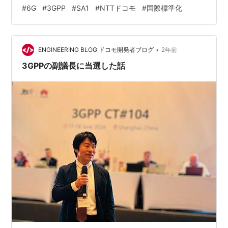
ドコモはどんな活動をしているのかご紹介します。
#
6G
#
3GPP
#
SA1
#
NTTドコモ
#
国際標準化
3GPPとは何か、どんなことを議論しているのか、などの
基本的な情報はこちらの記事にまとまっているので、ぜ
ひこちらも読んでみてください。 SA1での6G検討開始を
•
記念して作製されたバッジ 3GPP SA1ってどんなグルー
ENGINEERING BLOG ドコモ開発者ブログ
2年前
プ？ さて、移動体通信の国際標準仕様を策定し…
3GPPの副議長に当選した話