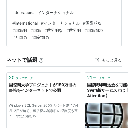
International. インターナショナル
#
international
#
インターナショナル
#
国際的な
#
国際的
#
国際
#
世界的な
#
世界的
#
国際間の
#
万国の
#
国家間の
ネットで話題
もっと見る
30
21
ブックマーク
ブックマーク
国際間大学プロジェクトが150万冊の
国際間即時送金を可能
書籍をインターネットで公開
Swift新サービスとは
Attention】
Windows SQL Server 2005サポート終了の4
月12日が迫る、報告済み脆弱性の深刻度も高
く、早急な移行を