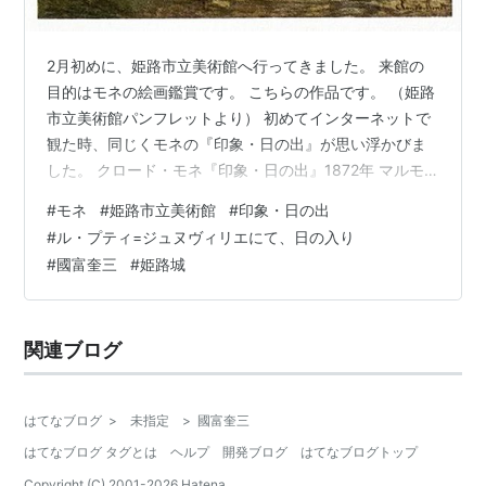
2月初めに、姫路市立美術館へ行ってきました。 来館の
目的はモネの絵画鑑賞です。 こちらの作品です。 （姫路
市立美術館パンフレットより） 初めてインターネットで
観た時、同じくモネの『印象・日の出』が思い浮かびま
した。 クロード・モネ『印象・日の出』1872年 マルモ
ッタン美術館
#
モネ
#
姫路市立美術館
#
印象・日の出
#
ル・プティ=ジュヌヴィリエにて、日の入り
#
國富奎三
#
姫路城
関連ブログ
はてなブログ
>
未指定
>
國富奎三
はてなブログ タグとは
ヘルプ
開発ブログ
はてなブログトップ
Copyright (C) 2001-
2026
Hatena.