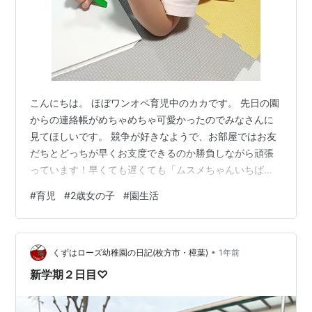
こんにちは。 ほぼワンオペ育児中のカカです。 先日の園
からの連絡帳がめちゃめちゃ可愛かったのでみなさんに
見てほしいです。 競争が好きなようで、お部屋ではお友
だちとどっちが早くお支度できるのか勝負しながら頑張
っています！早くても遅くても「ムスメちゃんいちばー
ん、○○ちゃんもいちばーん！」とみんな1番にしてくれ
#
育児
#
2歳女の子
#
園生活
ます！笑 可愛すぎないか。 みんないちばん いい言葉
だ。 なんか涙が出そうになりました。 （キモい。） で
もね、家だとふつーに ムスメ「ムスメちゃんの勝ち
•
ー！！カカの負けー！！」 なんよ。 （カカかなちい。）
くずはローズ幼稚園の日記(枚方市・樟葉)
1年前
しかもカカの負けっていうときの顔が、むかつくくらい
新学期２日目♡
の「THE・どや顔！」なのよ。 …