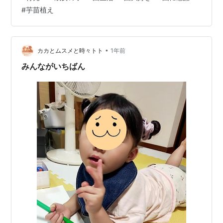
いても何度も教えてくれました。 ムスメは今通っている
#
芋苗植え
園が大好きで、クラスのお友だちと先生の名前は全部覚
えています。 土曜保育も利用しているため、違う学年の
お友だちや先生の名前もよく知っています。 毎朝「今日
幼稚園いける？」と聞いてくるほど。 実は第1希望の園に
•
カカとムスメと時々トト
1年前
は入れず、第2希望だった今…
みんながいちばん