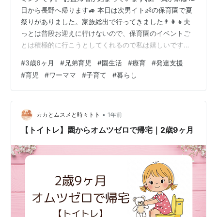
日から長野へ帰ります🚙 本日は次男イト👶の保育園で夏
祭りがありました。家族総出で行ってきました👨👩👦夫
っとは普段お迎えに行けないので、保育園のイベントご
とは積極的に行こうとしてくれるので私は嬉しいです。
******************* さて先日、長男アタの保育園のお迎
#
3歳6ヶ月
#
兄弟育児
#
園生活
#
療育
#
発達支援
えに行くと 担任先生: あっ！お母さんちょっといいです
#
育児
#
ワーママ
#
子育て
#
暮らし
か？ 私: アタ、また何かしました⁉️💦 担任先生:あ、いえ
いえそうゆう話ではないんですが・・・ アタですが、保
育園お迎えに行くと度々お友達が嫌がることをふざけて
やる姿を何度か目にしました。アタに〇〇されたといい
•
カカとムスメと時々トト
1年前
つ…
【トイトレ】園からオムツゼロで帰宅｜2歳9ヶ月