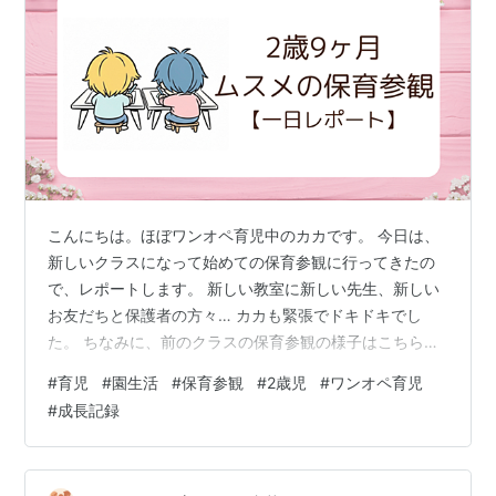
こんにちは。ほぼワンオペ育児中のカカです。 今日は、
新しいクラスになって始めての保育参観に行ってきたの
で、レポートします。 新しい教室に新しい先生、新しい
お友だちと保護者の方々… カカも緊張でドキドキでし
た。 ちなみに、前のクラスの保育参観の様子はこちらの
記事でまとめています↓
#
育児
#
園生活
#
保育参観
#
2歳児
#
ワンオペ育児
kakatomusumetotokidokitoto.hateblo.jp ドキドキしな
#
成長記録
がら迎えた保育参観。ムスメの成長した姿を見ることが
出来ました。 事前準備と持ち物 1．服装 2．持ち物 ①貴
重品（財布･携帯･家の鍵） ②上履き ③筆記用具＆メモ