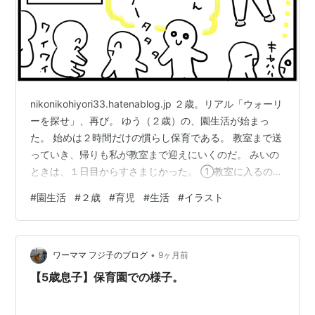
nikonikohiyori33.hatenablog.jp ２歳。リアル「ウォーリ
ーを探せ」、再び。 ゆう（２歳）の、園生活が始まっ
た。 始めは２時間だけの慣らし保育である。 教室まで送
っていき、帰りも私が教室まで迎えにいくのだ。 みいの
ときは、１日目からすさまじかった。 ①教室に入るのが
イヤ。 ②教室からママが出ていくのがイヤ。 ③帰るの
#
園生活
#
２歳
#
育児
#
生活
#
イラスト
もイヤ。（もっと遊びたい） イヤイヤイヤの３拍子であ
る。 教室に入ってすぐ、園の入り口に逆走するのを追い
かけていた、懐かしい日々。 それに連日対応していた私
•
は、もはや何でもどんとこい。 ゆうはどんなかんじにな
ワーママ フジ子のブログ
9ヶ月前
るのかな？ いざ！幼稚園へ連れていくと・・・ ①…
【5歳息子】保育園での様子。