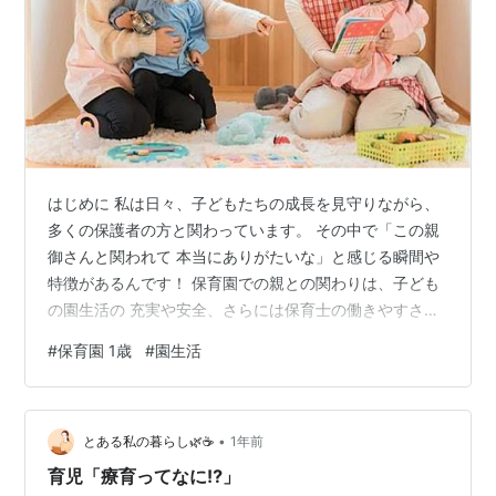
はじめに 私は日々、子どもたちの成長を見守りながら、
多くの保護者の方と関わっています。 その中で「この親
御さんと関われて 本当にありがたいな」と感じる瞬間や
特徴があるんです！ 保育園での親との関わりは、子ども
の園生活の 充実や安全、さらには保育士の働きやすさに
も 直結します。今回は「保育園でありがたいと 思う親の
#
保育園 1歳
#
園生活
特徴」と「園生活がスムーズになる 関わり方」につい
て、現場の声を交えながら 詳しくお伝えできたらと思い
ます！ 1. 保育士がありがたいと思う親の特徴とは？ 1-1.
•
子どもの様子をよく観察している ありがたい親御さんの
とある私の暮らし🌿☕️
1年前
第一歩は 「子どもの変化や様子をよく見ていること」 で
育児「療育ってなに⁉️」
す。朝の登…