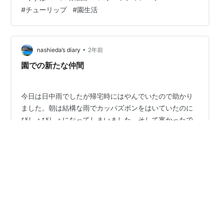
ゃや遊具の使い方・お約束を先生から聞いていました。
#
チューリップ
#
園生活
「みんな、お約束できるかな～？」「はーい！」と元気
いっぱいの返事の年少さん♡ その後は、好きな遊びをし
て楽しく過ごしました。 三輪車、お気に入りの様子です
♫ こちらのお友達は、ゆらゆら馬さんを楽しんでいます
•
nashieda’s diary
2年前
♫ 明日から、お外で遊べるので楽…
園での新たな仲間