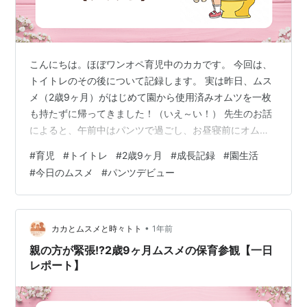
こんにちは。ほぼワンオペ育児中のカカです。 今回は、
トイトレのその後について記録します。 実は昨日、ムス
メ（2歳9ヶ月）がはじめて園から使用済みオムツを一枚
も持たずに帰ってきました！（いえ～い！） 先生のお話
によると、午前中はパンツで過ごし、お昼寝前にオムツ
に履き替えたそう。でもその後も、すべてトイレででき
#
育児
#
トイトレ
#
2歳9ヶ月
#
成長記録
#
園生活
たとのこと。 カカ「ムスメちゃんすご～い！全部トイレ
#
今日のムスメ
#
パンツデビュー
で出来たの？お姉さんじゃん！！」 と盛大に褒め倒しま
した。 ムスメにとっても、私にとっても、大きな一歩で
した。 いつも園の帰りはビニール袋に入った使用済みオ
ムツをリュックにぶら下げているのですが、今日はな
•
カカとムスメと時々トト
1年前
し。 軽々とリュックを持ち、なんだか…
親の方が緊張!?2歳9ヶ月ムスメの保育参観【一日
レポート】