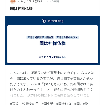
帳 ④駐車券 登園前のムスメの様子 タイムスケジュー
•
カカとムスメと時々トト
1年前
ル・園での様子 0…
園は神様仏様
こんにちは。 ほぼワンオペ育児中のカカです。 ムスメは
今、園に通っているのですが、 先日園で芋苗植えがあっ
たようです。 ムスメ「おいもさんにね、お布団かけてあ
げたの！ふわーって！」 と、迎えに行った瞬間教えてく
れました。 次の日の朝はトトにも同じ話をしていまし
た。 新しい体験がとっても楽しかったようです。 家に着
#
育児
#
2歳女の子
#
園生活
#
園大好き
#
園に感謝