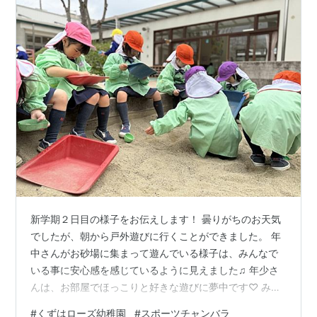
新学期２日目の様子をお伝えします！ 曇りがちのお天気
でしたが、朝から戸外遊びに行くことができました。 年
中さんがお砂場に集まって遊んでいる様子は、みんなで
いる事に安心感を感じているように見えました♫ 年少さ
んは、お部屋でほっこりと好きな遊びに夢中です♡ みん
なが登園してから、年少さんは園庭見学に出発！ おもち
#
くずはローズ幼稚園
#
スポーツチャンバラ