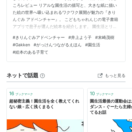
ころレビュー リアルな園生活の描写と、大きな紙に描い
た絵の世界へ吸い込まれるワクワク展開が魅力の『きり
んぐみ アドベンチャー』。 こどもちゃれんじの電子書籍
アプリで息子が選んだ絵本を紹介します。 園生活とリン
クする描写も多く、読み聞かせの時間がぐっと盛り上が
#
きりんぐみアドベンチャー
#
井上よう子
#
末崎茂樹
った一冊です。 きりんぐみ アドベンチャー｜あらすじ・
#
Gakken
#
がっけんつながるえほん
#
園生活
対象年齢・見どころレビュー 『きりんぐみ アドベンチャ
#
絵本のある子育て
ー』ってどんな絵本？ あらすじ この絵本に出会ったきっ
かけ この絵本の見どころ・感想 アドベンチャー感ある表
紙と世界観 実体験とリンクする、園生活の一ページ 急展
ネットで話題
もっと見る
開！絵の中の渦巻に吸…
16
10
ブックマーク
ブックマーク
超秘密主義！園生活を全く教えてくれ
園生活最後の運動会は
ない娘 - 広く浅くまるく
ダンス - ぐーたら主
てるお話