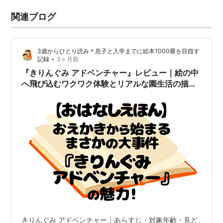
関連ブログ
3歳からひとり読み＊息子と入学までに絵本1000冊を目指す
•
記録
3ヶ月前
『きりんぐみ アドベンチャー』レビュー｜絵の中
へ飛び込むワクワク体験とリアルな園生活の描写
が光る一冊
きりんぐみ アドベンチャー｜あらすじ・対象年齢・見ど