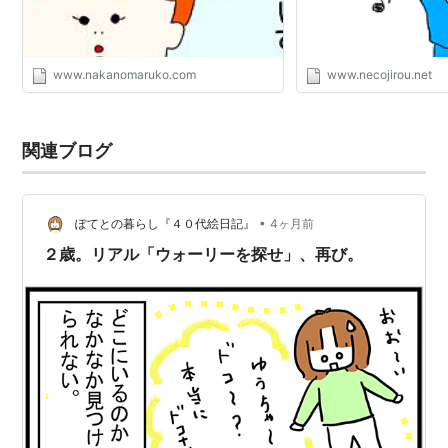
www.nakanomaruko.com
www.necojirou.net
関連ブログ
•
ぽてとの暮らし『４０代絵日記』
4ヶ月前
２歳。リアル「ウォーリーを探せ」、再び。