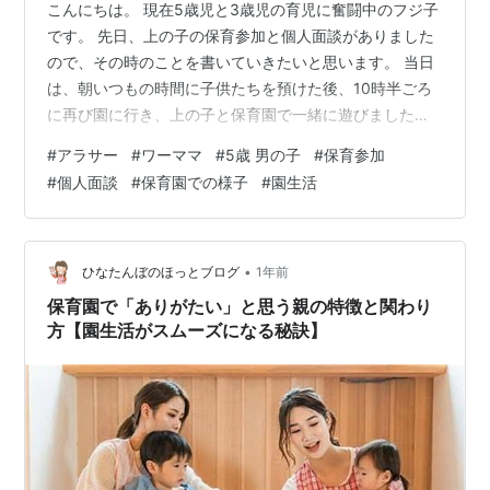
こんにちは。 現在5歳児と3歳児の育児に奮闘中のフジ子
です。 先日、上の子の保育参加と個人面談がありました
ので、その時のことを書いていきたいと思います。 当日
は、朝いつもの時間に子供たちを預けた後、10時半ごろ
に再び園に行き、上の子と保育園で一緒に遊びました。
息子は私を見つけた途端、口角を上げて嬉しそうにして
#
アラサー
#
ワーママ
#
5歳 男の子
#
保育参加
くれます。 この日は初めて息子が取り組むというパズル
#
個人面談
#
保育園での様子
#
園生活
を完成させた後、園庭で遊びました。 ちなみに動物のパ
ズルには動物名が英語で書いてあり、 「ダブリュー」な
どと分かるアルファベットもあるようでした！ 家では全
くアルファベットを教えていないので、 お友達が言って
•
ひなたんぼのほっとブログ
1年前
いたのを見て聞いていたのかな…
保育園で「ありがたい」と思う親の特徴と関わり
方【園生活がスムーズになる秘訣】