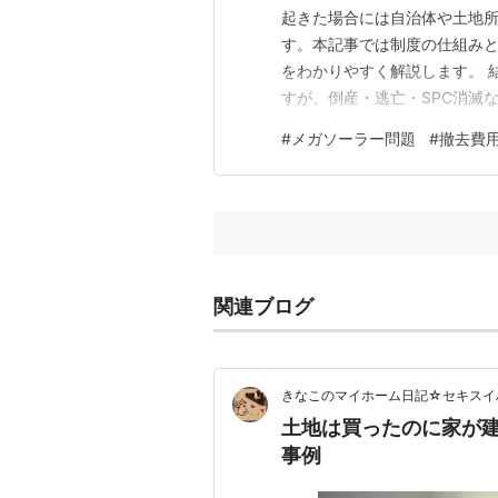
起きた場合には自治体や土地
す。本記事では制度の仕組み
をわかりやすく解説します。 
すが、倒産・逃亡・SPC消滅
けられるリスクがあります。
#
メガソーラー問題
#
撤去費
問題が発生しています。 この記
度の仕組み） 事業者が倒産・
関連ブログ
きなこのマイホーム日記☆セキスイ
土地は買ったのに家が
事例