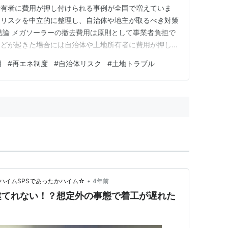
所有者に費用が押し付けられる事例が全国で増えていま
とリスクを中立的に整理し、自治体や地主が取るべき対策
結論 メガソーラーの撤去費用は原則として事業者負担で
などが起きた場合には自治体や土地所有者に費用が押し付
制度の穴（積立不足・監視不足）が原因で、全国で同様の
用
#
再エネ制度
#
自治体リスク
#
土地トラブル
事でわかること メガソーラー撤去費用の原則（FIT制
逃亡した場合の負担先…
•
ハイムSPSであったかハイム☆
4年前
建てれない！？想定外の事態で着工が遅れた