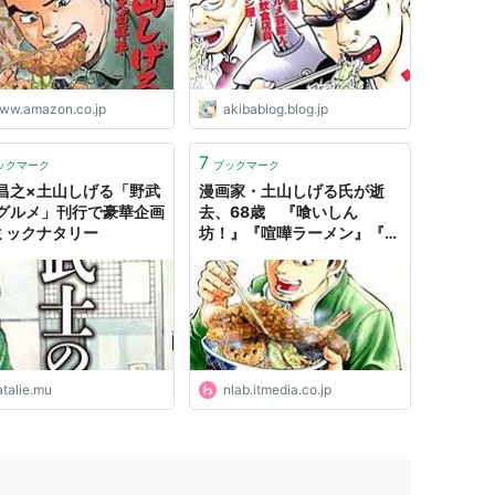
ww.amazon.co.jp
akibablog.blog.jp
7
ックマーク
ブックマーク
昌之×土山しげる「野武
漫画家・土山しげる氏が逝
グルメ」刊行で豪華企画
去、68歳 『喰いしん
コミックナタリー
坊！』『喧嘩ラーメン』『極
道めし』などグルメ漫画生み
出す | ねとらぼ
atalie.mu
nlab.itmedia.co.jp