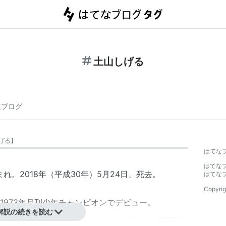
土山しげる
連ブログ
げる
】
はてな
はてな
まれ。2018年（平成30年）5月24日、死去。
はてな
Copyrig
1973年月刊少年チャンピオンでデビュー。
解説の続きを読む
週刊漫画ゴラク]]、[[リイドコミック]]などの
漫画雑