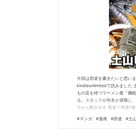
今回は邪道を書きたいと思います 
kindleunlimitedで読
もの店を持つラーメン屋『麺
る。スタッフが何名か退職し
ろから動き出す 邪道 1 邪道1
してますが主人公の兵藤新介
#
マンガ
#
漫画
#
邪道
#
土
22歳 大学で経営を学び、い
天守閣へ入ります…