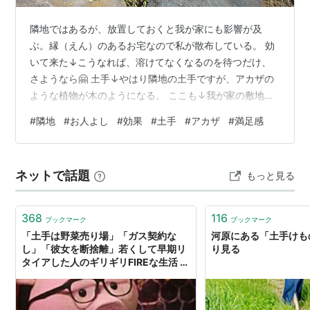
隣地ではあるが、放置しておくと我が家にも影響が及
ぶ。縁（えん）のあるお宅なので私が散布している。 効
いて来た↓こうなれば、溶けてなくなるのを待つだけ、
さようなら🤗 土手↓やはり隣地の土手ですが、アカザの
ような植物が木のようになる。 ここも↓我が家の敷地よ
り広いと思われる隣地への散布は楽ではない。しかし、
#
隣地
#
お人よし
#
効果
#
土手
#
アカザ
#
満足感
枯れた草を見ると満足感が味わえるのはなぜだろう🤩 群
馬中央ギター学院のトップページへリンクします。 中央
マンドリンクラブのページへリンクします。 フランク永
ネットで話題
もっと見る
井鉛筆画前橋展示室のページへリンクします。
368
116
ブックマーク
ブックマーク
「土手は野菜売り場」「ガス契約な
河原にある「土手けも
し」「彼女を断捨離」若くして早期リ
り見る
タイアした人のギリギリFIREな生活 #
ねほりんぱほりん