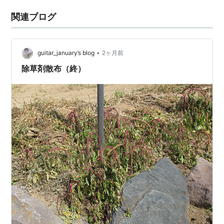
関連ブログ
•
guitar_january’s blog
2ヶ月前
除草剤散布（終）