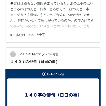
◆普段は通らない道路を走っていると、池の土手の広い
ところにぽつんと一軒家…じゃなくて、ぽつんと一本。
カイヅカ？？植物にうといのでなんの木かわかりませ
ん。 仲間がいなくて寂しがっているのか、のびのびでき
て喜んでいるのか。いやきっと両方に違いない。どちら
にせよ、なんとも愛おしい姿です。🤭寒いときも暑いと
#
１本だけ
#
木
#
土手
きも、大雨のときも大風のときも一人で我慢。いや、一
本で我慢してるんだなぁと思うと。 この日はすぐに通り
過ぎましたが、もっと観察すればよかったなぁ。どの部
•
分にどんな影ができるんだろう？影の色はどんな色にな
q-3216-111のブログ
7ヶ月前
るんだろう？どの方向から見たら一番魅力的に見えるん
１４０字の俳句（日日の事）
だろう。座ってみたらどんなふうに見えるんだろう。…