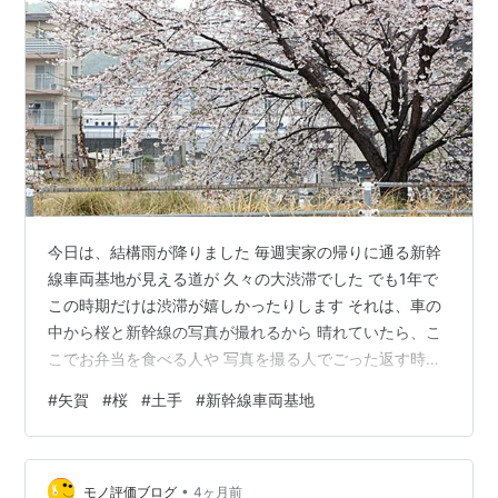
今日は、結構雨が降りました 毎週実家の帰りに通る新幹
線車両基地が見える道が 久々の大渋滞でした でも1年で
この時期だけは渋滞が嬉しかったりします それは、車の
中から桜と新幹線の写真が撮れるから 晴れていたら、こ
こでお弁当を食べる人や 写真を撮る人でごった返す時期
ですが、 流石に今日はだ～れも居ませんでした とはい
#
矢賀
#
桜
#
土手
#
新幹線車両基地
え、撮りたい場所で止まってくれるわけも無く、 新幹線
と桜を撮るというミッション（？）は、 微妙な1枚だけで
終了 ま、そんなもんよね
•
モノ評価ブログ
4ヶ月前