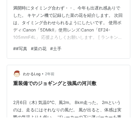
満開時にタイミング合わず・・、今年も出遅れ感ありで
した。 キヤノン機で記録した菜の花を紹介します。 次回
は、タイミング合わせられるようにしたいです。 使用ボ
ディ:Canon「5DMkⅡ」使用レンズ:Canon「EF24-
105mmF4L」 応援よろしくお願いします。 [ ランキング
参加中写真・カメラ ランキング参加中gooからきました
#
#写真
#
菜の花
#
土手
•
わかるLog
2年前
重装備でのジョギングと強風の河川敷