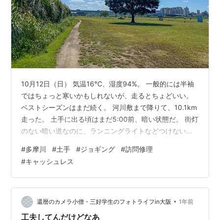
10月12日（日） 気温16℃、湿度94%。 一般的には半袖
ではちょっと寒いかもしれないが、走るとちょどいい。
ベストシーズンはまだ続く。 河川敷まで降りて、10.1km
走った。 土手に出る頃はまだ5:00前、暗い状態だ。 街灯
のない暗い道なのに、ランニングライトなどつけないで
走っている人がいるが、かなり危ない（僕はずっとつけ
#
多摩川
#
土手
#
ジョギング
#
訪問修理
ている）。 急に目の前に見えて衝突する危険性もある。
#
キャッシュレス
実際、これまでにニアミスは何度もあった。 自分がつけ
たいかどうかではなく、他の人が自分を発見するためな
のだから、つけてほしい。 8kmあたりでちょっと疲れた
が、頑張って10km完走した。 そういえば書き忘れてい
•
還暦のカメラ小僧・三好学生のフォトライフin大阪
1年前
たが、昨…
工夫してんだけどなあ