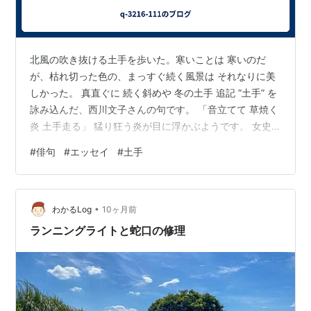
北風の吹き抜ける土手を歩いた。寒いことは 寒いのだ
が、枯れ切った色の、まっすぐ続く風景は それなりに美
しかった。 真直ぐに 続く斜めや 冬の土手 追記 ”土手” を
詠み込んだ、西川文子さんの句です。 「音立てて 草焼く
炎 土手走る」 猛り狂う炎が目に浮かぶようです。 女史
は何冊かの句集を上梓されているようですが、 プロフィ
#
俳句
#
エッセイ
#
土手
ールは分かりません。
•
わかるLog
10ヶ月前
ランニングライトと蛇口の修理