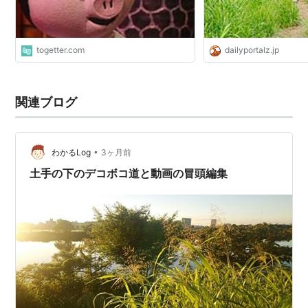
togetter.com
dailyportalz.jp
関連ブログ
•
わかるLog
3ヶ月前
土手の下のデコボコ道と動画の冒頭編集