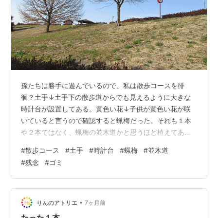
孫たちは勝手に遊んでいるので、私は散歩コースを徘
徊？土手↓土手下の散歩道からでも見えるように大きな
時計台が設置してある。黄色い花↓子供が黄色い花が咲
いていると言うので確認すると蝋梅だった。それも１本
や２本ではなく、蝋梅の並木道かと思うほど植えてあっ
た。残念↓ビニール袋にゴミが詰まっていて、風で飛ん
#
散歩コース
#
土手
#
時計台
#
蝋梅
#
並木道
で来たか故意に捨てたか？いずれにしても気分の良い光
#
残念
#
ゴミ
景ではない😞 群馬中央ギター学院のトップページへリン
クします。 中央マンドリンクラブのページへリンクしま
す。 フランク永井鉛筆画前橋展示室のページへリンクし
ます。
•
りんのアトリエ
7ヶ月前
たった１本