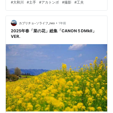
#
大和川
#
土手
#
アカトンボ
#
撮影
#
工夫
く、不規則に飛ぶので、その姿を捉えるのに苦労した。
ノーファインダーでは空振り続きで、仕方なくファイン
ダーをのぞきながら、そこにトンボが入るのを待った。
•
なんとか数枚は撮れたが、どれも写っているトンボが小
カプリチョ−ソライフ_neo
1年前
さく、納得できるものではなかった。 「うまくいかない
2025年春「菜の花」総集「CANON５DMkⅡ」
もんだな。工夫してんだけどなあ」と…
VER.