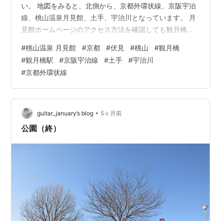
い。 地図をみると、北側から、京都外環状線、京阪宇治
線、桃山温泉月見館、土手、宇治川となっています。 月
見館ホームページのアクセス方法を確認しても観月橋駅
から徒歩２分としか書かれていない。 観月橋には踏切は
#
桃山温泉 月見館
#
京都
#
伏見
#
桃山
#
観月橋
あるものの、月見館に行けそうな踏切もない。 土手から
#
観月橋駅
#
京阪宇治線
#
土手
#
宇治川
しか行けないのか？ ずーっと東の土手から西に向かって
#
京都外環状線
来ました。 右に月見館、奥に観月橋。 少し西に歩く。
西から東の土手。 月見館正面、左に京阪宇治線。 この場
所から正面をみると、観月橋駅。 自転車置き場がある！
どっから来るの？！と思ったら…
•
guitar_january’s blog
5ヶ月前
公園（終）