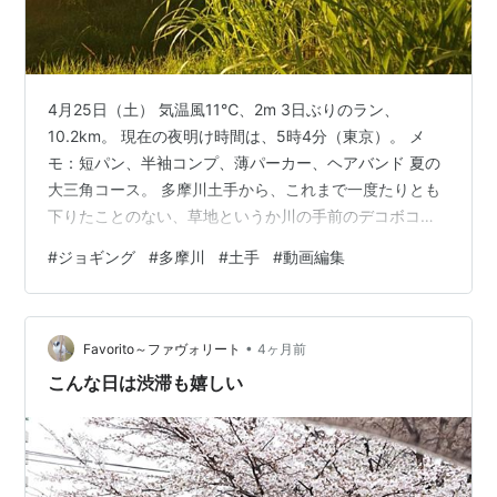
4月25日（土） 気温風11℃、2m 3日ぶりのラン、
10.2km。 現在の夜明け時間は、5時4分（東京）。 メ
モ：短パン、半袖コンプ、薄パーカー、ヘアバンド 夏の
大三角コース。 多摩川土手から、これまで一度たりとも
下りたことのない、草地というか川の手前のデコボコの
野道に下りて走った。 夏の大三角コースも飽きてきたの
#
ジョギング
#
多摩川
#
土手
#
動画編集
で、あちこちで寄り道したり探検しなければならない。
この土手の下の道（土手よりもさらに川に近い道）は、
まるで獣道のようなところもあり、6年間で一度も走った
•
ことがなかった。 いつも土手から見下ろしては「デコボ
Favorito～ファヴォリート
4ヶ月前
コ道には絶対に下りたくないなー」と思っていたのだ
こんな日は渋滞も嬉しい
（笑） ところが、このところ…