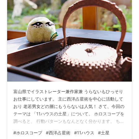
富山県でイラストレーター兼作家兼 うらないもひっそり
お仕事にしています。 主に西洋占星術を中心に活動して
おり 老若男女どの層にもうらないは人気！ さて、今回の
テーマは 「11ハウスの土星」について。 ホロスコープを
調べると、 行動パターンもなんとなく分かります。 ちょ
っとマニア向けの内容になりますが なんと無く理解でOK
#
ホロスコープ
#
西洋占星術
#
11ハウス
#
土星
です♪ 私の土星は 11ハウスに入っているのですが、 意味