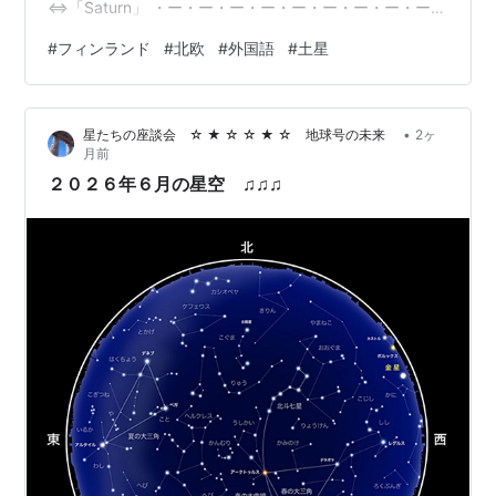
⇔「Saturn」 ・ー・ー・ー・ー・ー・ー・ー・ー・ー・
ー・ー・ー・ー・ー・ー・ 〔例文〕 「」 ⇔「」 ()
#
フィンランド
#
北欧
#
外国語
#
土星
⇔「」 ・ー・ー・ー・ー・ー・ー・ー・ー・ー・ー・
ー・ー・ー・ー・ー・ 〔関連単語〕 惑星⇔planeetta(プ
ラネーッタ)⇔planet ・ー・ー・ー・ー・ー・ー・ー・
•
星たちの座談会 ☆ ★ ☆ ☆ ★ ☆ 地球号の未来
2ヶ
ー・ー・ー・ー・ー・ー・ー・ー・ まだまだフィンラン
月前
ド語を覚える余裕のある方は、前後の記事や、 ま…
２０２６年６月の星空 ♫♫♫