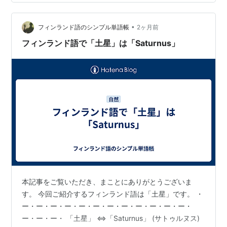
ー・ー・ー・ー・ー・ 〔関連単語〕 惑星⇔planeta(プラ
ネータ)⇔planet ・ー・ー・ー・ー・ー・ー・ー・ー・
•
ー・ー・ー・ー・ー・ー・ー・ まだまだクロアチア語を
フィンランド語のシンプル単語帳
2ヶ月前
覚える余裕のある方は、前後の記事や、 まとめ記事もぜ
フィンランド語で「土星」は「Saturnus」
ひご…
本記事をご覧いただき、まことにありがとうございま
す。 今回ご紹介するフィンランド語は「土星」です。 ・
ー・ー・ー・ー・ー・ー・ー・ー・ー・ー・ー・ー・
ー・ー・ー・ 「土星」 ⇔「Saturnus」 (サトゥルヌス)