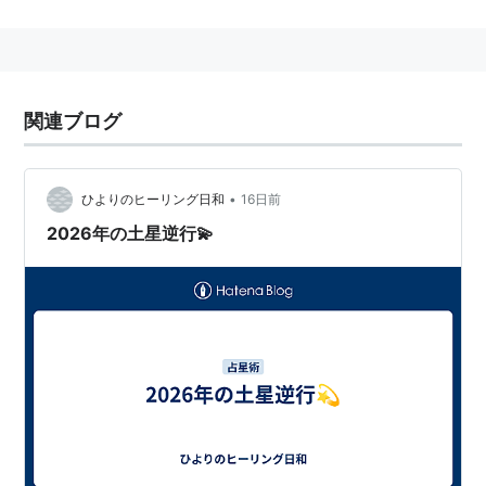
星より楽しめる人気の惑星。
土星の衛星
土星の衛星は現在18個名前が付けられているもののほ
関連ブログ
か、さらに12個知られている。さらなる発見もあり得
る。
•
ひよりのヒーリング日和
16日前
バン
2026年の土星逆行💫
アトラス
プロメテウス
パンドラ
エピメテウス
ヤヌス
ミマス
エンケラドゥス
テシス