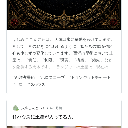
はじめに こんにちは。 天体は常に移動を続けています。
そして、その動きに合わせるように、私たちの意識や関
心も少しずつ変化していきます。 西洋占星術において土
星は、「責任」「制限」「現実」「構築」「継続」など
を象徴する天体です。トランジットの土星は、現在の空
の土星がどのハウスを通過しているかによって、現実的
#
西洋占星術
#
ホロスコープ
#
トランジットチャート
に向き合うテーマや基盤を整える分野が明確になりやす
#
土星
#
12ハウス
いとされています。 土星は約29年でホロスコープを一周
し、各ハウスにはおよそ2年半ほど滞在します。その期間
は、該当するハウスの領域において、長期的な視点での
積み重ねが進みやすくなります。 ここでは、トランジッ
•
人生しんどい！
4ヶ月前
ト土星が12ハウスそれぞれを通過する…
11ハウスに土星が入ってる人。