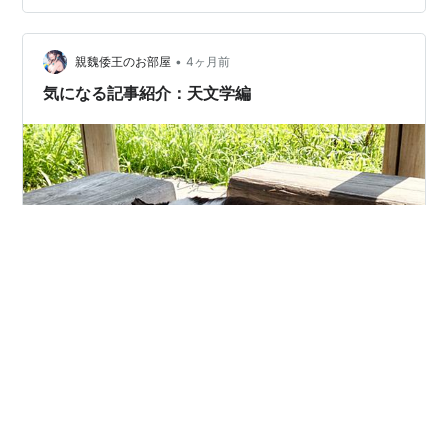
を調べると「なんだかなぁ...」 と言う感じ（笑） しかし
年々意味が分かりつつある。 あなたの土星はどのハウス
•
に 入っていますか？ 同じ11ハウス土星さんに届きますよ
親魏倭王のお部屋
4ヶ月前
うに。 面白半分エンタメとしてご覧下さい♪ ① 11ハ…
気になる記事紹介：天文学編