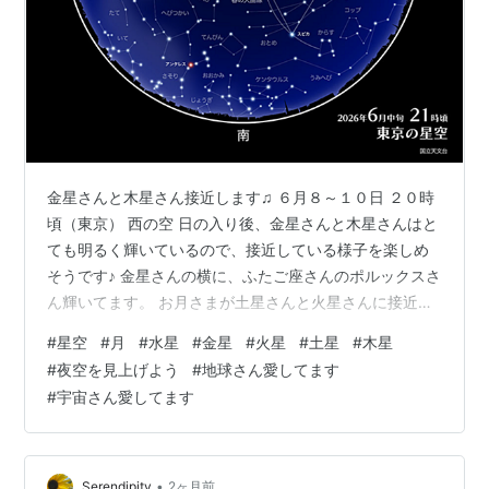
金星さんと木星さん接近します♫ ６月８～１０日 ２０時
頃（東京） 西の空 日の入り後、金星さんと木星さんはと
ても明るく輝いているので、接近している様子を楽しめ
そうです♪ 金星さんの横に、ふたご座さんのポルックスさ
ん輝いてます。 お月さまが土星さんと火星さんに接近し
ます ♫ ６月１０～１３日 日の出１時間前 東の空 土星さ
#
星空
#
月
#
水星
#
金星
#
火星
#
土星
#
木星
んは深夜に、火星さんは未明に東の空から昇ってきま
#
夜空を見上げよう
#
地球さん愛してます
す。 お月さまと火星さんの接近は、火星さんが低い位置
#
宇宙さん愛してます
なので、細いお月さまを見ると赤い火星さんが探しやす
いようです♪ 水星さんが東方最大離角 ♫ 水星さんは６月
１６日に東方最大離角になり、前後の日は観測しやすく
なります。 東京では５…
•
Serendipity
2ヶ月前