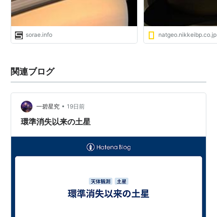
sorae.info
natgeo.nikkeibp.co.jp
関連ブログ
•
一碧星究
19日前
環準消失以来の土星