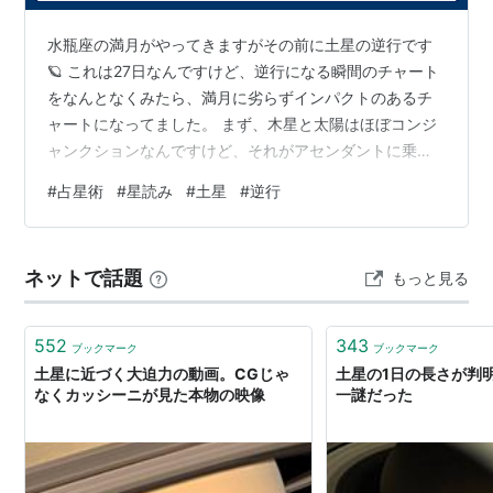
テレスト
カリプソ
水瓶座の満月がやってきますがその前に土星の逆行です
🪐 これは27日なんですけど、逆行になる瞬間のチャート
ディオネ
をなんとなくみたら、満月に劣らずインパクトのあるチ
ヘレネ
ャートになってました。 まず、木星と太陽はほぼコンジ
レア
ャンクションなんですけど、それがアセンダントに乗っ
タイタン
てる！ 太陽と木星の組み合わせは仕事とか生き方の発展
#
占星術
#
星読み
#
土星
#
逆行
ですよね。影響力が増すという意味もあり、それが日本
ヒペリオン
のチャートだとアセンダント上にあるので、そのエネル
イアペトゥス
ギーが流れ込んできやすいってことになります。 あと、
フェーベ
ネットで話題
もっと見る
向かいのDCには、冥王星ががっつり乗ってます〜。これ
は外部からの影響に冥王星的なものを感じることになり
関連キーワード
そうですね…。 ちなみに冥王星には小惑…
552
343
ブックマーク
ブックマーク
リスト::天文学
土星に近づく大迫力の動画。CGじゃ
土星の1日の長さが判
なくカッシーニが見た本物の映像
一謎だった