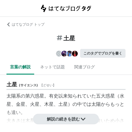
はてなブログ トップ
土星
このタグでブログを書く
言葉の解説
ネットで話題
関連ブログ
土星
(
サイエンス
)
【
どせい
】
太陽系の第六惑星。有史以来知られていた五大惑星（水
星、金星、火星、木星、土星）の中では太陽からもっと
も遠い。
解説の続きを読む
大きさは木星よりやや小さい上に地球から遠いため小さ
く見える。しかし、有名な環のおかげで小望遠鏡でも木