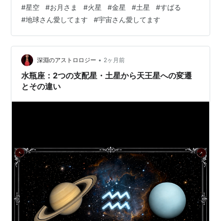
だんだん細くなっていくお月さまも楽しめそうです♪ お月
#
星空
#
お月さま
#
火星
#
金星
#
土星
#
すばる
さまが、金星さんと接近します♫ ７月１７日 日の入り１
#
地球さん愛してます
#
宇宙さん愛してます
時間後 西の空 明るい金星さんと細いお月さまの共演を楽
しめそうです(^^♪ （ 国立天文台さまより） 雲がかかった
りしてて、金星さんと木星さんの接近見る事あきらめて
ましたが、外見ると、輝いている金星さんと木星さん見
•
深淵のアストロロジー
2ヶ月前
る事できまし…
水瓶座：2つの支配星・土星から天王星への変遷
とその違い