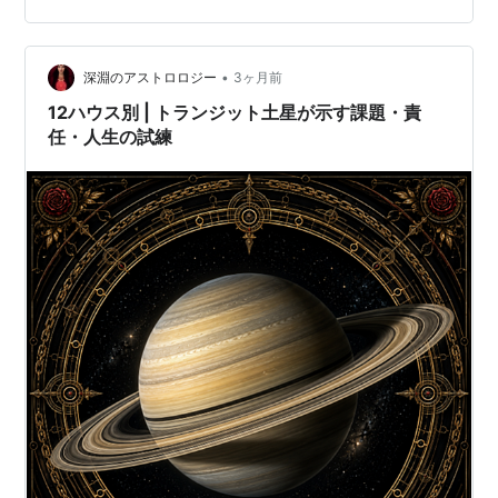
出血した原因がここでわかった。恐ろしい、、どんな罰
がくるかも土星に入ってるゲートやセンターの場所でわ
•
かるんだけど、このゲートが「これどんな罰？」っては
深淵のアストロロジー
3ヶ月前
っきりしないものもあるんだな〜。難しい。学んで行く
12ハウス別 | トランジット土星が示す課題・責
中で過去の紐解きができて、本当に発見と驚きとヒュ
任・人生の試練
ー…