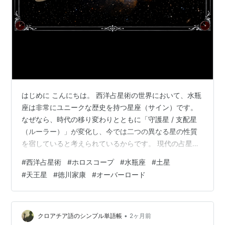
はじめに こんにちは。 西洋占星術の世界において、水瓶
座は非常にユニークな歴史を持つ星座（サイン）です。
なぜなら、時代の移り変わりとともに「守護星 / 支配星
（ルーラー）」が変化し、今では二つの異なる星の性質
を宿していると考えられているからです。 現代の占星術
では水瓶座の支配星は天王星（トランスサタニアン）と
#
西洋占星術
#
ホロスコープ
#
水瓶座
#
土星
されていますが、1781年に天王星が発見される前は、土
#
天王星
#
徳川家康
#
オーバーロード
星がその役割を担っていました。 今回は、水瓶座におけ
る「伝統的な支配星・土星」と「現代の支配星・天王
星」の違いについて、歴史的な背景を交えながらわかり
やすく解説します。
•
クロアチア語のシンプル単語帳
2ヶ月前