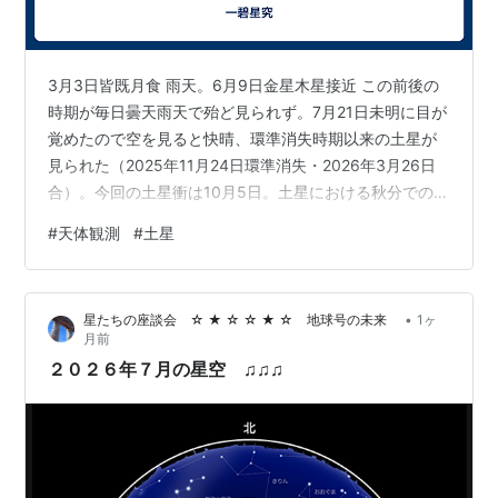
3月3日皆既月食 雨天。6月9日金星木星接近 この前後の
時期が毎日曇天雨天で殆ど見られず。7月21日未明に目が
覚めたので空を見ると快晴、環準消失時期以来の土星が
見られた（2025年11月24日環準消失・2026年3月26日
合）。今回の土星衝は10月5日。土星における秋分での環
消失から、土星の南側が見える時期に移行。暑い（用語
#
天体観測
#
土星
制定後初酷暑日 岐阜県多治見市40.3℃・郡上市
40.0℃・愛知県豊田市40.1℃）。
•
星たちの座談会 ☆ ★ ☆ ☆ ★ ☆ 地球号の未来
1ヶ
月前
２０２６年７月の星空 ♫♫♫