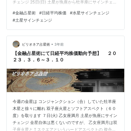
チェンジ 25日(日) 土星が魚座から牡羊座にサインチェン
ジ 土星が牡羊座にサインチェンジすることで 牡羊座海王
#
金融占星術
#
日経平均株価
#
水星サインチェンジ
星とコンジャンクション(合)します 27日(月)が双子座新
#
土星サインチェンジ
月ということもあるので 週末は注意した方がいいかもし
れません ※すみません、２７日は火曜日でした 高揚感を
伴って広がったものが抑制されることは悪くなさそうで
すが どこかに無理なブレーキがかかるかもしれま…
•
ビリオネア占星術
3年前
【金融占星術にて日経平均株価動向予想】 ２０
２３．３．６～３．１０
今週の金星は コンジャンクション（合）していた牡羊座
木星と徐々に離れ 双子座火星とソフトアスペクト（６０
度）を取ります ７日(火) 乙女座満月 土星が魚座にサイン
チェンジ 金星自体は悪くないのですが、 乙女座満月は双
子座火星とＴスクエアというハードアスペクトの 複合ア