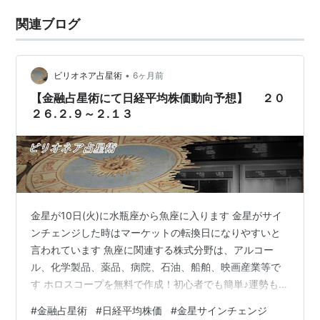
関連ブログ
•
ビリオネア占星術
6ヶ月前
【金融占星術にて日経平均株価動向予想】 ２０
２６.２.９～２.１３
金星が10日(火)に水瓶座から魚座に入ります 金星がサイ
ンチェンジした時はマーケットの転換日になりやすいと
言われています 魚座に関連する株式分野は、アルコー
ル、化学製品、薬品、病院、石油、船舶、映画産業等で
す ホロスコープを無料で作成！初心者でも簡単♪運勢も診
断できる。 14日(土) 土星が魚座から牡羊座にサインチェ
#
金融占星術
#
日経平均株価
#
金星サインチェンジ
ンジ 再び土星と海王星が牡羊座でコンジャンクション