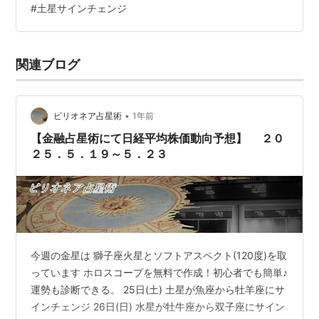
#
土星サインチェンジ
(合)します 狂信的な人々の熱に巻き込まれることのない
ように・・・ ただ、そういう激しい熱量でもってでない
と変革が難しいのかもしれません 少し注意した方がいい
関連ブログ
かもしれません 尚、天体の相場への影響は前後３営業日
と言われています。投資…
•
ビリオネア占星術
1年前
【金融占星術にて日経平均株価動向予想】 ２０
２５．５．１９～５．２３
今週の金星は 獅子座火星とソフトアスペクト(120度)を取
っています ホロスコープを無料で作成！初心者でも簡単♪
運勢も診断できる。 25日(土) 土星が魚座から牡羊座にサ
インチェンジ 26日(日) 水星が牡牛座から双子座にサイン