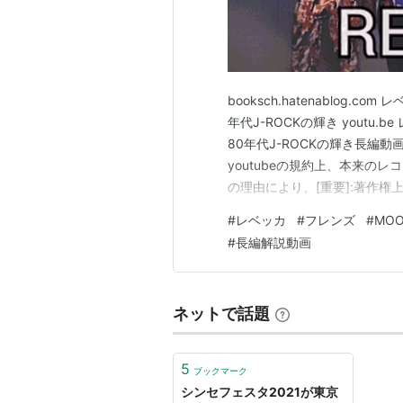
現在は自身のレーベル”starfish re
ソロプロジェクト”Crude Reali
booksch.hatenablog
年代J-ROCKの輝き youtu
80年代J-ROCKの輝き長編
youtubeの規約上、本来の
の理由により、[重要]:著作権上
用させて頂いております。ど
#
レベッカ
#
フレンズ
#
MO
Notes."We apologize that we 
#
長編解説動画
ネットで話題
5
ブックマーク
シンセフェスタ2021が東京