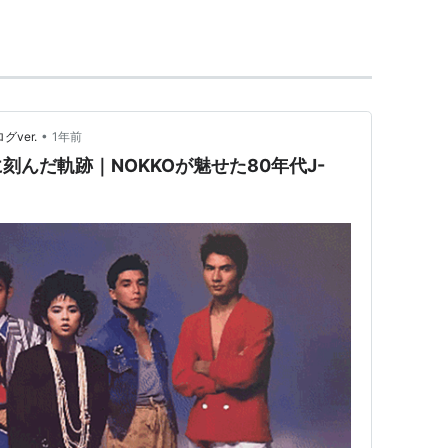
退とともにリーダーとなり、バンドの音楽的柱とな
ム」などのヒットを残し、1991年にバンドは解散。
•
グver.
1年前
んだ軌跡｜NOKKOが魅せた80年代J-
トへの楽曲提供やアレンジャーとしての活動を開始
berry Time」をはじめ、酒井法子、沢田知可子、チ
井夕子など、数多くのアーティストの作品を手がけ
活動も行っており、1987年に初ソロアルバム
ている。