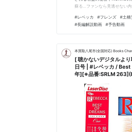
蘇る…ファンなら見逃せない内
ぞよろしくお願いいたします。https
#
レベッカ
#
フレンズ
#
土橋
ーティスト長編解説動画は、
#
長編解説動画
#
予告動画
本買取八尾市(全国対応) Books Cha
[ 聴かないデジタルより聴くア
日号 | #レベッカ / Best 
年][※品番:SRLM 263](La