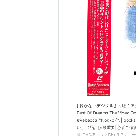
[ 聴かないデジタルより聴くアナログ |
Best Of Dreams The Video 
#Rebecca #Nokko 他 | boo
い」出品。[※最重要|必ずご確認下
意]DVD/Blu-ray Disc/L