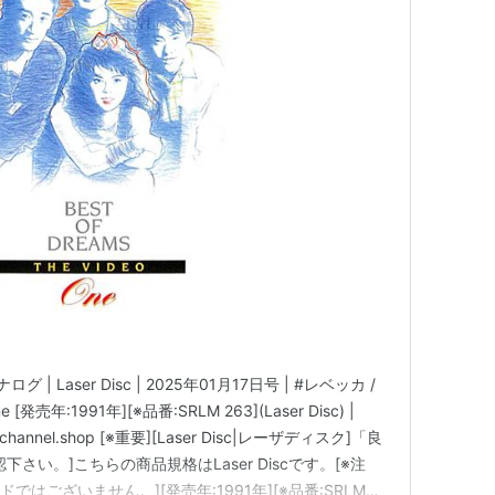
 Laser Disc | 2025年01月17日号 | #レベッカ /
One [発売年:1991年][※品番:SRLM 263](Laser Disc) |
kschannel.shop [※重要][Laser Disc|レーザディスク]「良
さい。]こちらの商品規格はLaser Discです。[※注
Pレコードではございません。][発売年:1991年][※品番:SRLM