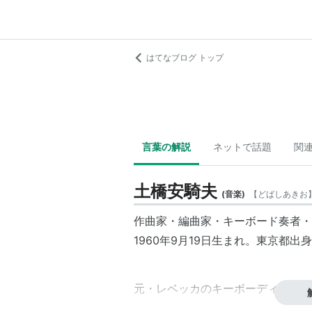
はてなブログ トップ
言葉の解説
ネットで話題
関
土橋安騎夫
(
音楽
)
【
どばしあきお
作曲家・編曲家・キーボード奏者・
1960年9月19日生まれ。東京都出
元・レベッカのキーボーディストで
1983年秋にレベッカに加入。翌年