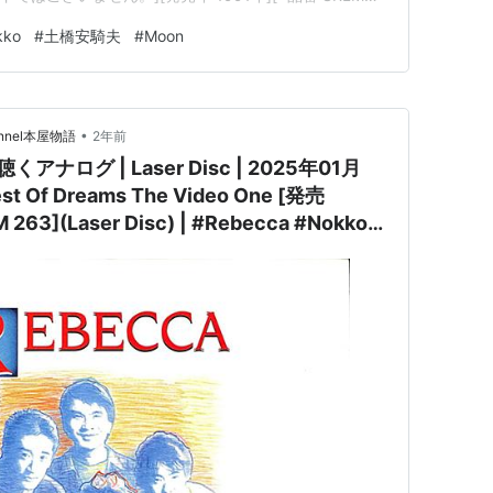
kko
#
土橋安騎夫
#
Moon
•
nnel本屋物語
2年前
ナログ | Laser Disc | 2025年01月
t Of Dreams The Video One [発売
63](Laser Disc) | #Rebecca #Nokko