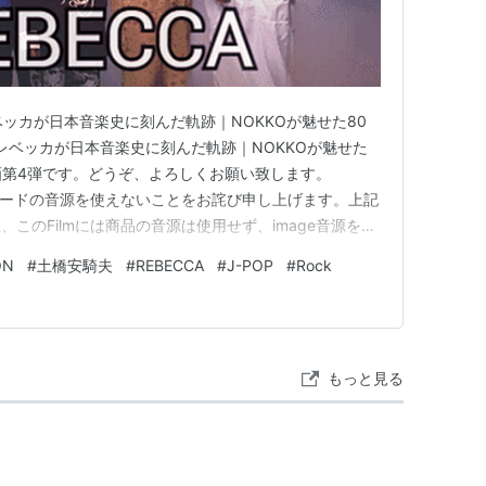
cordings”を立ち上げると共に、
ty”名義で活動中である。
.com レベッカが日本音楽史に刻んだ軌跡｜NOKKOが魅せた80
.be レベッカが日本音楽史に刻んだ軌跡｜NOKKOが魅せた
動画第4弾です。どうぞ、よろしくお願い致します。
レコードの音源を使えないことをお詫び申し上げます。上記
、このFilmには商品の音源は使用せず、image音源を使
うぞ、ご理解の程よろしくお願い申し上げます。
ON
#
土橋安騎夫
#
REBECCA
#
J-POP
#
Rock
are unable to…
もっと見る