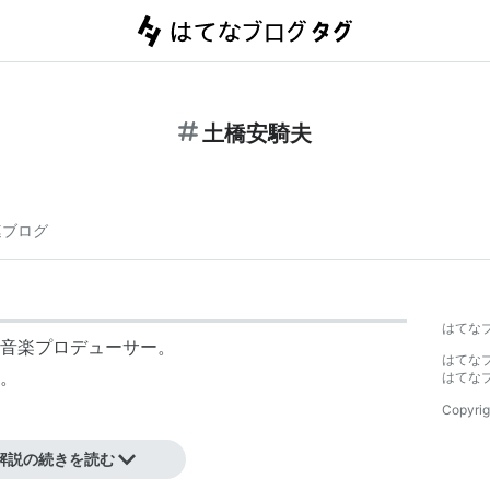
土橋安騎夫
連ブログ
】
はてな
音楽プロデューサー。
はてな
身。
はてな
Copyrig
リーダー。
解説の続きを読む
CBSソニー（フィッツビートレーベル）よりデビュ