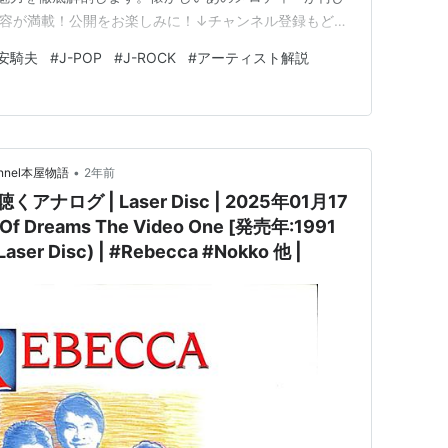
容が満載！公開をお楽しみに！↓チャンネル登録もどう
://booksch.com/go/yes Youtubeにて、次回のア
安騎夫
#
J-POP
#
J-ROCK
#
アーティスト解説
日本の音楽シーンを鮮やかに彩ったバンド『レベ…
•
nnel本屋物語
2年前
ナログ | Laser Disc | 2025年01月17
Of Dreams The Video One [発売年:1991
ser Disc) | #Rebecca #Nokko 他 |