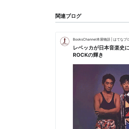
ー。
その後リーダーだった木暮武彦の脱
関連ブログ
る。
「フレンズ」「ラズベリー・ドリー
BooksChannel本屋物語 | はてなブロ
レベッカが日本音楽史に刻
レベッカ在籍当時より他アーティス
ROCKの輝き
し、
作曲家としては松田聖子の「Straw
ェキッ娘など、
アレンジャーとしては宇都宮隆、穴
ている。
また、ソロ・アーティストとしての
「CHRONICLES」を、
1990年には「
FOX
」をリリースし