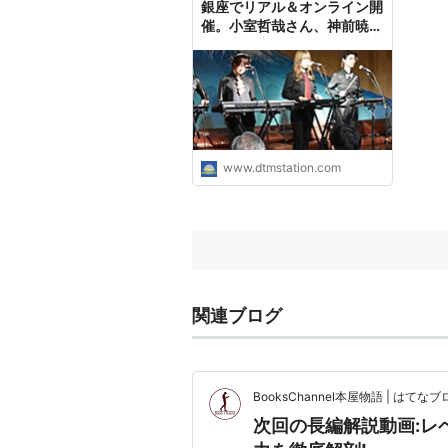
銀座でリアル＆オンライン開
催。小室哲哉さん、神前暁さ
ん、土橋安騎夫さんなども出
演
www.dtmstation.com
関連ブログ
BooksChannel本屋物語 | はてなブロ
次回の長編解説動画:レ