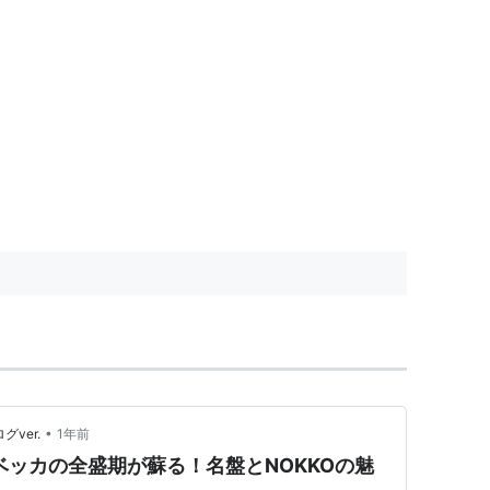
•
グver.
1年前
ベッカの全盛期が蘇る！名盤とNOKKOの魅