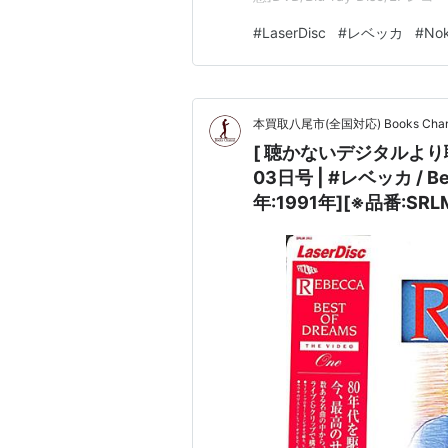
263][※会…
#
LaserDisc
#
レベッカ
#
No
本買取八尾市(全国対応) Books Cha
[ 聴かないデジタルより聴くア
03日号 | #レベッカ / Bes
年:1991年][※品番:SRLM 2
他 |