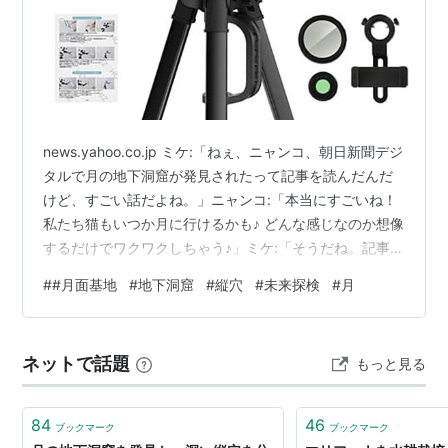
news.yahoo.co.jp ミケ:「ねぇ、ニャンコ、朝日新聞デジ
タルで月の地下洞窟が発見されたって記事を読んだんだ
けど、すごい話だよね。」ニャンコ:「本当にすごいね！
私たち猫もいつか月に行けるかも♪ どんな感じなのか想像
するだけでワクワクしちゃう♪」ミケ:「そうだね。記事に
よると、イタリアの研究チームが月の『静かの海』にあ
#
#月面基地
#
地下洞窟
#
縦穴
#
未来探検
#
月
る縦穴をレーダーで分析して、地下に巨大な洞窟がある
ことを発見したんだって。テニスコート5面分の広さがあ
るらしい。」ニャンコ:「テニスコート5面分ってすごく
ネットで話題
もっと見る
広いね♪ 月面基地にぴったりの場所だよね♪」ミケ:「確か
に、将来の月面基地として有望だって記事にも書いてあ
ったね。で…
84
46
ブックマーク
ブックマーク