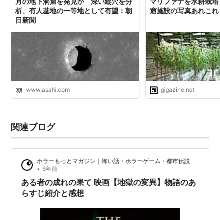
月の地下洞窟を発見か 深い縦穴を分
マリファナを水耕栽培
析、有人基地の一等地として有望：朝
窟施設の写真あれこれ
日新聞
www.asahi.com
gigazine.net
関連ブログ
ホラーもっとマガジン｜怖い話・ホラーゲーム・都市伝説
•
6年前
ある者の成れの果て 映画【地獄の変異】物語のあ
らすじ紹介と感想