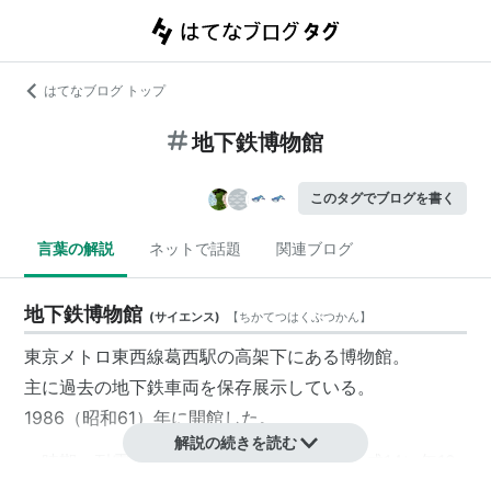
はてなブログ トップ
地下鉄博物館
このタグでブログを書く
言葉の解説
ネットで話題
関連ブログ
地下鉄博物館
(
サイエンス
)
【
ちかてつはくぶつかん
】
東京メトロ東西線葛西駅の高架下にある博物館。
主に過去の地下鉄車両を保存展示している。
1986（昭和61）年に開館した。
解説の続きを読む
一時期、耐震補強工事の関係で、2002（平成14）年12