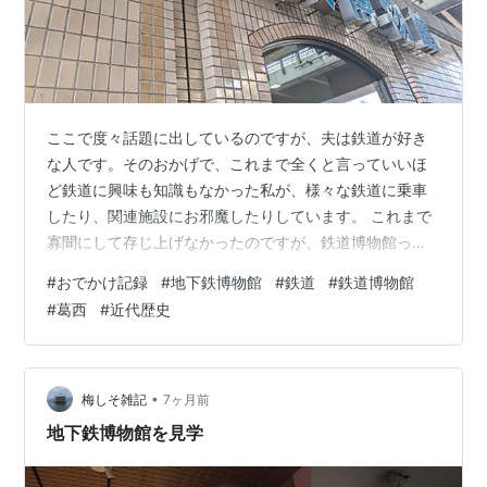
ここで度々話題に出しているのですが、夫は鉄道が好き
な人です。そのおかげで、これまで全くと言っていいほ
ど鉄道に興味も知識もなかった私が、様々な鉄道に乗車
したり、関連施設にお邪魔したりしています。 これまで
寡聞にして存じ上げなかったのですが、鉄道博物館って
あちらこちらにあるんですね。これまでも、埼玉の鉄道
#
おでかけ記録
#
地下鉄博物館
#
鉄道
#
鉄道博物館
博物館、群馬県にある碓氷峠鉄道文化むら、新潟県では
#
葛西
#
近代歴史
新津鉄道資料館にお邪魔してきました。 (そのときの記録
はこちら↓) yu1-simplist.hatenablog.com yu1-
simplist.hatenablog.com yu1-simplist.hatenablog.com
yu1-si…
•
梅しそ雑記
7ヶ月前
地下鉄博物館を見学