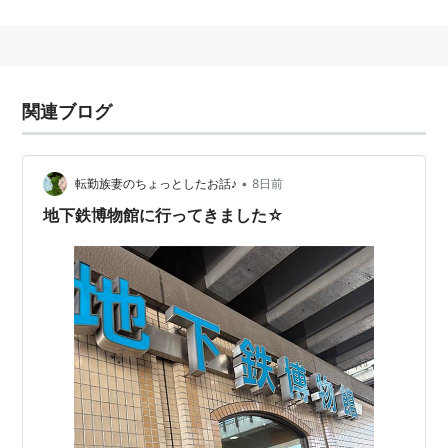
月〜2003（平成15）年5月の間は休館していたが、
同年6月1日にリニューアルオープンした。
「ちかはく」という愛称で親しまれている。
（財）メトロ文化財団が運営
関連ブログ
展示車両
・東京地下鉄道（現在の東京メトロ銀座線の一部） 旧
•
転勤族妻のちょっとしたお話♪
8日前
１０００形１００１号車
地下鉄博物館に行ってきました☆
・帝都高速度交通営団（現在の東京メトロ） 丸ノ内
線 ３００形３０１号車
・東京高速鉄道（現在の東京メトロ銀座線の一部） １
００形１２９号車（カットボディ）
本来なら日比谷線３００１号車、東西線５００１号車も
展示される予定だったが、
車両上の事情により展示されることはなかった（因みに
３００１号車は３００２号車と連結のうえ、千代田線