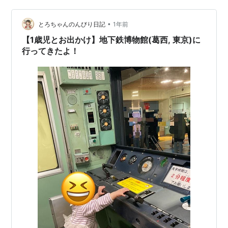
り慣れてしまったので切符を改札に通すのも何だか新
•
鮮。 今は入館券券売機もデジタルのものになっています
とろちゃんのんびり日記
1年前
が、2013年までは地下鉄の駅で使用されていた こち…
【1歳児とお出かけ】地下鉄博物館(葛西, 東京)に
行ってきたよ！