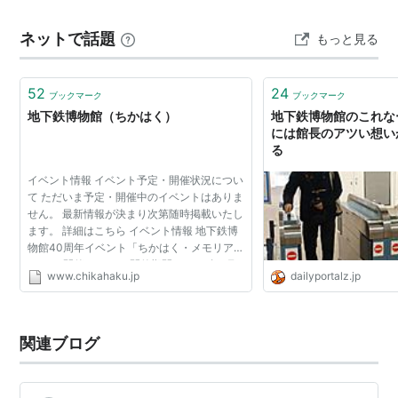
のが意外と遅くなってしまって「混んでたらどうしよ
ネットで話題
もっと見る
う・・・」と思ったんですが、意外と…
52
24
ブックマーク
ブックマーク
地下鉄博物館（ちかはく）
地下鉄博物館のこれな
には館長のアツい想い
る
イベント情報 イベント予定・開催状況につい
て ただいま予定・開催中のイベントはありま
せん。 最新情報が決まり次第随時掲載いたし
ます。 詳細はこちら イベント情報 地下鉄博
物館40周年イベント「ちかはく・メモリアル
40」を開催します！ 開催期間：2026年7月7
www.chikahaku.jp
dailyportalz.jp
日（火）～2026年8月30日（日） 詳細はこ
ちら
関連ブログ