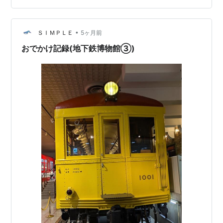
もパネル展示で学ぶことができました。 戦前から走って
いた(1927年)いたことにもびっくりですし、最近できた
•
若い線路もあるんだなぁと。普段使っている副都心線が
ＳＩＭＰＬＥ
5ヶ月前
2008年開業で、新しい路線ということも知りませんでし
おでかけ記録(地下鉄博物館③)
たの…