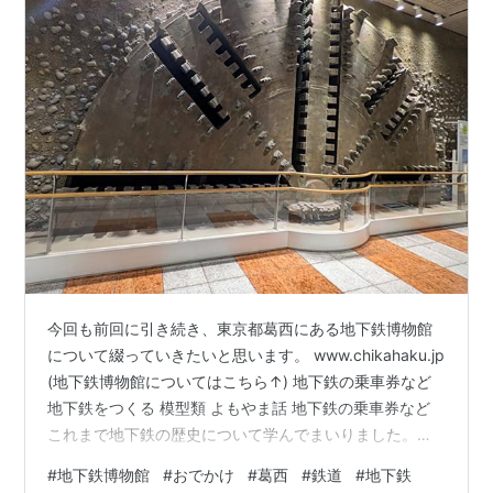
今回も前回に引き続き、東京都葛西にある地下鉄博物館
について綴っていきたいと思います。 www.chikahaku.jp
(地下鉄博物館についてはこちら↑) 地下鉄の乗車券など
地下鉄をつくる 模型類 よもやま話 地下鉄の乗車券など
これまで地下鉄の歴史について学んでまいりました。地
下鉄が英国で生まれ、日本に導入され、上野-浅草だけで
#
地下鉄博物館
#
おでかけ
#
葛西
#
鉄道
#
地下鉄
なく、どんどんと広がっていった時代背景などについて