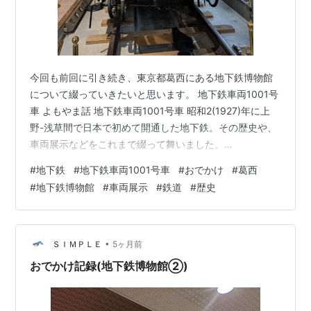
今回も前回に引き続き、東京都葛西にある地下鉄博物館
について綴っていきたいと思います。 地下鉄車両1001号
車 よもやま話 地下鉄車両1001号車 昭和2(1927)年に上
野-浅草間で日本で初めて開通した地下鉄。その歴史や、
車両展示などをこれまで綴って舞いました。
www.chikahaku.jp (地下鉄博物館についてはこちら↑) 今
#
地下鉄
#
地下鉄車両1001号車
#
おでかけ
#
葛西
回綴るのはこちらの車両。地下鉄車両1001号車、なんと
#
地下鉄博物館
#
車両展示
#
鉄道
#
歴史
国の重要文化財だそうです。 車内に立ち入ることはでき
ませんが、すぐ近くで車内をみることができます。イベ
ントの際に開放することもあるそうな。 中にいらしゃる
のはマネキンですが、実際、こんな感じだったんでしょ
•
ＳＩＭＰＬＥ
5ヶ月前
うねぇ…
おでかけ記録(地下鉄博物館②)