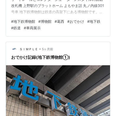
改札機 上野駅のプラットホーム よもやま話 丸ノ内線301
号車 地下鉄博物館は鉄道の高架下にある博物館です。奥
行は鉄道の高架幅そのままで、そこまで広いわけではあ
#
地下鉄博物館
#
博物館
#
葛西
#
おでかけ
#
地下鉄
りませんが、その分、横幅があり、横長な施設でした。
#
鉄道
#
車両展示
高さも倉庫のように高いわけではありません。
www.chikahaku.jp (地下鉄博物館の詳細についてはこち
ら↑) そんな地下鉄博物館ですが、なんと車両展示もある
ようです。 手前にある赤い車両が丸ノ内線301号車、奥
•
ＳＩＭＰＬＥ
5ヶ月前
が国の重要文…
おでかけ記録(地下鉄博物館①)