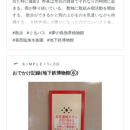
出た時に撮影】 昨夜は早目の就寝でそれなりの時間に起
きる。雨が降り続いている。 数独に取組み朝活動を開始
する。 散歩ができるかと雨の上がるのを気遣いながら待
機する。 ８時半頃に小降りになったのでコンパクト傘を
用意し出かける。 そのうち雨も上がるだろうとの予想
#
散歩
#
ぐるパス
#
夢の島熱帯植物館
だ。 京王線、中央線快速いずれも若干の遅延があったよ
#
葛西臨海水族園
#
地下鉄博物館
うで東京駅に着く。 北口から永代通りをひたすら歩く。
予想に反して小雨だ。 傘は使わずに日曹橋を右折し明治
通りを進み夢の島熱帯植物館に着く。 先ずは館内椅子に
腰かけてお昼休憩にする。 雨の日だがそこそこ来園者が
•
ＳＩＭＰＬＥ
5ヶ月前
いた。 外…
おでかけ記録(地下鉄博物館⑥)