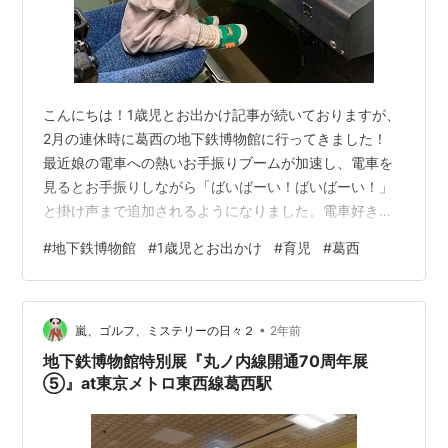
こんにちは！1歳児とお出かけ記事が続いておりますが、
2月の連休時に葛西の地下鉄博物館に行ってきました！
最近娘の電車への熱いお手振りブームが加速し、電車を
見るとお手振りしながら「ばいばーい！ばいばーい！」
と掛け声まで追加されるようになりました。電車好きな
のかな？と思っていたのと、『そういえば地下鉄博物館
#
地下鉄博物館
#
1歳児とお出かけ
#
育児
#
葛西
行ったことないな』とふいに思い出したこともあり、ほ
な地下鉄博物館行くか～！の流れに。行く前は一歳児で
も楽しめるか心配でしたが、結論、博物館の全てを堪能
•
するのは難しいけど、いつもと違う光景に興奮して楽し
嵐、ゴルフ、ミステリーの日々２
2年前
そうだった！そのため、このブログ内では地下鉄博物館
地下鉄博物館特別展『丸ノ内線開通70周年展
内で1歳児でも楽しめた点、まだ1歳児には早かっ…
⑤』at東京メトロ東西線葛西駅