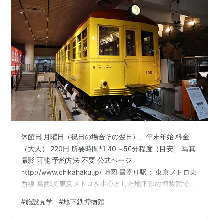
休館日 月曜日（祝日の場合その翌日）、年末年始 料金
（大人） 220円 所要時間*1 40～50分程度（目安） 写真
撮影 可能 予約方法 不要 公式ページ
http://www.chikahaku.jp/ 地図 最寄り駅： 東京メトロ東
西線 葛西駅 東京メトロを中心とした地下鉄の博物館で
す。 最寄りの駅は東京メトロ東西線で車内アナウンスで
#
施設見学
#
地下鉄博物館
も施設名が流れます。 切符サイズの入館券を購入して自
動改札機に通して入館します。 交通系ICカードにすっか