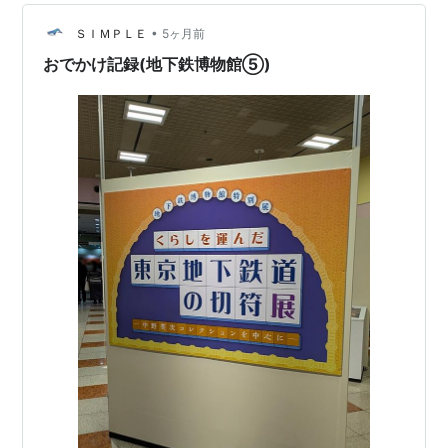
道120号車が展示されていて、この中に入ることができま
•
す。車両の半分が展示されている感じでした。 中はこん
ＳＩＭＰＬＥ
5ヶ月前
な感じ、扉の所にボダンがあります。 ちびっ子にならっ
おでかけ記録(地下鉄博物館⑤)
て押してみ…