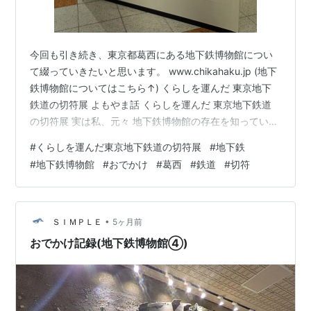
今回も引き続き、東京都葛西にある地下鉄博物館につい
て綴っていきたいと思います。 www.chikahaku.jp (地下
鉄博物館についてはこちら↑) くらしを運んだ 東京地下
鉄道の切符展 よもやま話 くらしを運んだ 東京地下鉄道
の切符展 実は私、元々 地下鉄博物館の存在を知っていた
わけではありませんでした。夫は知っていたようですけ
#
くらしを運んだ東京地下鉄道の切符展
#
地下鉄
れどね。私が知ったのは、本当に最近で、きっかけは駅
#
地下鉄博物館
#
おでかけ
#
葛西
#
鉄道
#
切符
のポスターでした。よく、展示会のポスターが貼ってあ
ると思うのですが、それで面白そうだなぁって目に留ま
ったのです。 その展示がこちら「くらしを運んだ 東京地
下鉄道の切符展」です。 もうすぐ終わってしまうのです
•
ＳＩＭＰＬＥ
5ヶ月前
が、3月15…
おでかけ記録(地下鉄博物館④)