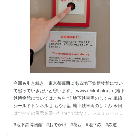
今回も引き続き、東京都葛西にある地下鉄博物館につい
て綴っていきたいと思います。 www.chikahaku.jp (地下
鉄博物館についてはこちら↑) 地下鉄車両のしくみ 単線
シールドトンネル よもやま話 地下鉄車両のしくみ 今回
はすべての展示を回ったわけではなく、シュミレーショ
ン系には参加しておりません。とはいえ、ボタンを触る
#
地下鉄博物館
#
おでかけ
#
葛西
#
地下鉄
#
鉄道
ことができる展示もいくつかありました。 鉄道車両の仕
組みについて紹介されたこちらのコーナー。 東京高速鉄