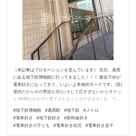
綾瀬検車区に保存されている、しかし、５００１号車は
解体された）。
（本記事はプロモーションを含んでいます） 先日、葛西
にある地下鉄博物館に行ってきました！！！ 最近子供が
電車好きになってきて、いよいよ本格的モードです。(笑)
屋内だから今の季節も安心♪そして広すぎないからサクッ
と1時間かからずに見てまわることができます♪ あ、でも
体験コーナーをやろうとしたり、ジオラマを見ようとし
#
地下鉄博物館
#
葛西駅
#
地下鉄
#
メトロ
たら、時間帯によってはもう少しかかるかも？ 我が子は
#
電車好き
#
地下鉄好き
#
新幹線好き
まだ体験コーナーができるほどの年齢じゃないので、電
#
電車好きの子ども
#
電車好き幼児
#
電車好き息子
車を見て回ったりジオラマを見るのがメインだったか
な？週末のお休みの日、10時30分頃に行きました。出る