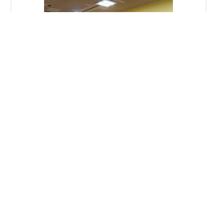
地下鉄博物館特別展『丸ノ内線開通70周年展⑤』at東京
メトロ東西線葛西駅 Metro Museum Special Exhibition
"Marunouchi Line 70th Anniversary Exhibition5" at