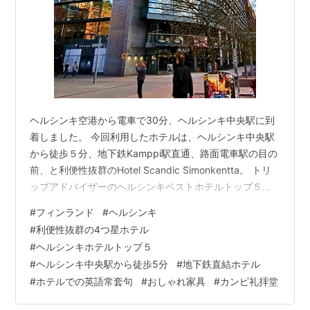
ヘルシンキ空港から電車で30分、ヘルシンキ中央駅に到
着しました。 今回利用したホテルは、ヘルシンキ中央駅
から徒歩５分、地下鉄Kamppi駅直通、路面電車駅の目の
前、と利便性抜群のHotel Scandic Simonkentta。 トリ
ップアドバイザーのヘルシンキベストホテルトップ５に
入っている4つ星ホテルです☆☆☆☆ たまたま、TUIの
#
フィンランド
#
ヘルシンキ
Last Minuteでお手頃値段で予約でき、ラッキーでした👍
#
利便性抜群の4つ星ホテル
ホテル外観 Hotel Scandic Simonkenttaの詳細はこちら
#
ヘルシンキホテルトップ５
今日はこの利便性抜群、サウナもついているおすすめホ
#
ヘルシンキ中央駅から徒歩5分
#
地下鉄直結ホテル
テルでの滞在記をお伝えします。 目次 1. ヘルシンキ中央
#
ホテルでの英語常套句
#
おしゃれ家具
#
カンピ礼拝堂
駅からHo…