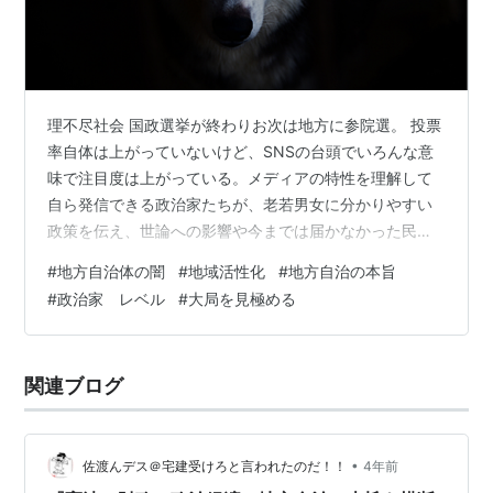
則のこと。
要するに、『
地方自治の本旨
』という言葉には、２つの
意味の「自治」の概念が、含まれていることになる。こ
の２つは、しばしば、車の両輪に喩えられ、一方の実現
理不尽社会 国政選挙が終わりお次は地方に参院選。 投票
のためには他方の拡充が求められるという関係を持つ。
率自体は上がっていないけど、SNSの台頭でいろんな意
味で注目度は上がっている。メディアの特性を理解して
いわゆる地方分権において進展したのは、自治体の権限
自ら発信できる政治家たちが、老若男女に分かりやすい
の拡充（団体自治）にかたよっているとされ、住民自治
政策を伝え、世論への影響や今までは届かなかった民意
の実現（わかりやすい言葉でいえば、身近な民主主義の
を動かそうとしている。自ら発信もできず未だ外部大手
#
地方自治体の闇
#
地域活性化
#
地方自治の本旨
実現）が、今日、要請されている。
に大事な発信すら委託している拝金権力者は、ようやく
#
政治家 レベル
#
大局を見極める
国民審判に晒される風潮になって来た。。 メディアは操
作されている SNSは誹謗中傷の温床 etc 保守系現役大臣
の発信ですら捏造や歪曲が当たり前なので、 確かにそう
関連ブログ
なのだけど、 この対極メディアの役割が双方監視や自浄
作用が働いていくと、 今後の…
•
佐渡んデス＠宅建受けろと言われたのだ！！
4年前