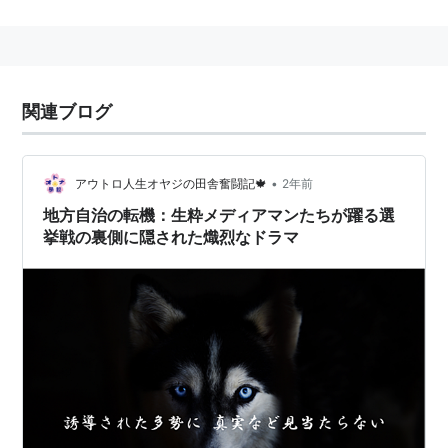
な法律の目的規定において、繰り返し用いられている言
葉だが、実は、憲法にも法律にも『
地方自治の本旨
』と
は何なのか明記されていない。
関連ブログ
日本国憲法 第九十二条
地方公共団体
の組織及び運
営に関する事項は、
地方自治の本旨
に基いて、法
律でこれを定める。
•
アウトロ人生オヤジの田舎奮闘記🍁
2年前
地方自治の転機：生粋メディアマンたちが躍る選
一般的な学説では、『
地方自治の本旨
』とは、「地方自
挙戦の裏側に隠された熾烈なドラマ
治の本来のあり方」のこととされ、「団体自治」と「住
民自治」の２つの要素からなるとされている。
団体自治:国から独立した地方自治体を認め、その自
治体の自らの権限と責任において地域の行政を処理
するという原則のこと。
住民自治:地方における行政を行う場合にその自治体
の住民の意思と責任に基づいて行政を行うという原