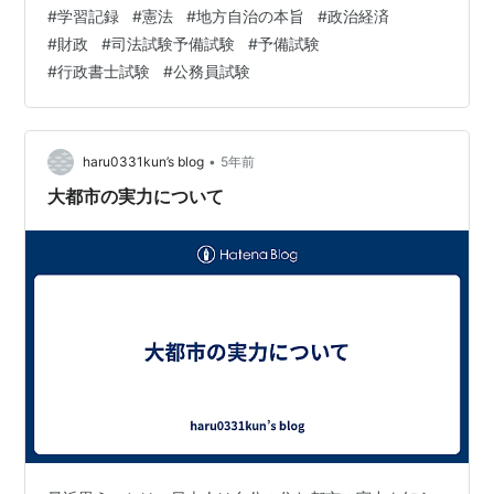
#
学習記録
#
憲法
#
地方自治の本旨
#
政治経済
#
財政
#
司法試験予備試験
#
予備試験
#
行政書士試験
#
公務員試験
•
haru0331kun’s blog
5年前
大都市の実力について