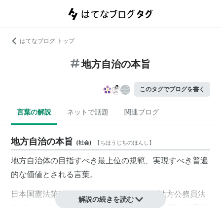
はてなブログ トップ
地方自治の本旨
このタグでブログを書く
言葉の解説
ネットで話題
関連ブログ
地方自治の本旨
(
社会
)
【
ちほうじちのほんし
】
地方自治体
の目指すべき最上位の規範、実現すべき普遍
的な価値とされる言葉。
日本国憲法
第92条
及び
地方自治法
第1条
、
地方公務員法
解説の続きを読む
第1条
、
地方交付税法
第1条
などの地方自治に関する重要