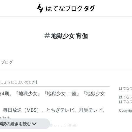
地獄少女 宵伽
連ブログ
しょうじょよいのとぎ
】
はてな
第4期。『地獄少女』『
地獄少女 二籠
』『
地獄少女
はてな
はてな
 MX、毎日放送（MBS）、とちぎテレビ、群馬テレビ、
Copyrig
された。
解説の続きを読む
の回顧録セレクション6選という構成。