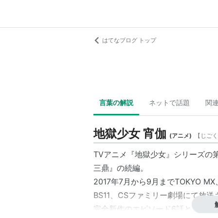
はてなブログ トップ
言葉の解説
ネットで話題
関
地獄少女 宵伽
(
アニメ
)
【
じごく
TVアニメ『
地獄少女
』シリーズの
三鼎
』の続編。
2017年7月から9月までTOKYO
BS11、CSファミリー劇場にて放送
完全新作のエピソード6話と、珠玉