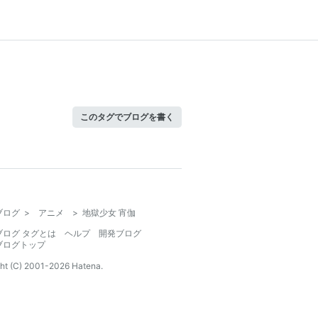
このタグでブログを書く
ブログ
>
アニメ
>
地獄少女 宵伽
ブログ タグとは
ヘルプ
開発ブログ
ブログトップ
ht (C) 2001-
2026
Hatena.