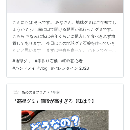
こんにちは そらです。 みなさん、地球グミはご存知でし
ょうか？ 少し前に口で開ける動画が流行ったグミです。
こちら ちなみに私は去年くらいに購入して食べきれず放
置してあります。 今日はこの地球グミ石鹸を作っていき
たいと思います！ まずは中身を食べて、 ハトメでケース
の頭に穴を開ける！ ここから液体を流し込むので大きい
#
地球グミ
#
手作り石鹸
#
DIY初心者
方が良い。 開けちゃったところは止める。 テープが無か
#
ハンドメイドvlog
#
バレンタイン 2023
ったのでクリップで代用 ここでマイカの登場。 今回は地
球ということでもちろん白とブルーでMPソープを色付け
していきます。 気持ち白が多いくらい。 紙コップの角を
尖らせてランダムに流し込んでいきます。 こんな感じ。
•
あめの音ブログ
4年前
MPソープが熱…
「惑星グミ」値段が高すぎる【味は？】