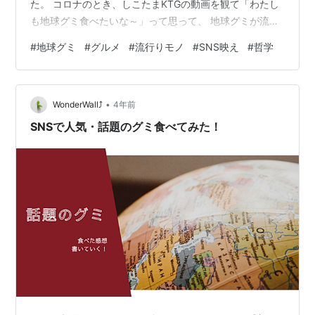
た。 コロナのとき、しこたまKTGの動画を観て「わたし
も地球グミ食べたいな～」って思って、 地球グミが流行
ったのってたしか去年の夏くらいだと思っていたのです
#
地球グミ
#
グルメ
#
流行りモノ
#
SNS映え
#
哲学
ぐ手に入るやろと思っていたのですが、 コロナ治った後
（2022年5月上旬）でも、全然手に入らなくてびっくり
した。 どうしても食べたくてゲーセンでGETしようかと
•
思って、1個に対し、1000円使って諦めた。 ところで、
WonderWall⤴︎
4年前
地球グミとは 地球グミ(ちきゅうグミ)は、ドイツの
SNSで人気・話題のグミ食べてみた！
MEDERER社（メダラー社…