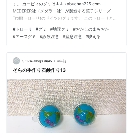
す。 カービィのグミは↓↓ kabuchan225.com
MEDERER社（メダラー社）が製造する菓子シリーズ
Trolli(トローリ)のドイツのグミです。 このトローリとい
うシリーズのグミは色鮮やかで、日本にはない色合いだ
#
トローリ
#
グミ
#
地球グミ
#
おかしのまちおか
ったりします。 いわゆる映えるというやつですね。 トロ
#
アースグミ
#
誤飲注意
#
窒息注意
#
映える
ーリ フルーツグミ ４種類セット 各100g (ストロベリー
キス キャンディバナナ ウォーターメロン トロピックオ
ーズ） グミ おやつ いちご ばなな すいか その中でも地球
グミ（アースグミ）の知名度が高いと思います。…
•
SORA-blog’s diary
4年前
そらの手作り石鹸作り13