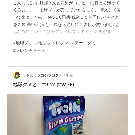
こんにちは🌞 旦那さんと四男がコンビニに行って帰って
くると、、、 地球グミが売っていたらしく、 購入して帰
って来ました🤣 一袋5５0円💰(税込５９４円)しかもそれ
を２袋 高い🫠(私と一緒なら絶対に１袋しか買いません)
ちなみにコンビニはセブンイレブンです。 四男が見つけ
てしまいました🫣 地球グミ ASMR アースグミ 味の違い
#
地球グミ
#
セブンイレブン
#
アースグミ
は お麩でフレンチトースト🍞を作りました🍳 地球グミ
#
フレンチトースト
子供や女性など若い世代を中心に人気のお菓子です。 私
は、韓国のお菓子だと思っていたのですが、、、 調べて
みたらドイツのお菓子だそうです。 皆さん韓国のイメー
ジが強くないですか？ どうやら、韓国のユーチューバー
•
リトルワンコのブログ
4年前
によるAS…
地球グミと ついでにWi-Fi