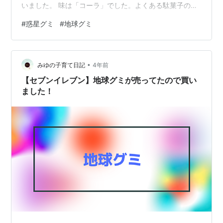
いました。 味は「コーラ」でした。よくある駄菓子の安
い味のコーラです。はっきり言ってあまり美味しくない
#
惑星グミ
#
地球グミ
です。 ただ見た目のケースがカラフルで珍しいというだ
けで、間違いなく1個150円の価値はありません。 では、
今回はこれで終わりにしたいと思います。ありがとうご
•
ざいました。 「味は子供的にも不評」
みゆの子育て日記
4年前
【セブンイレブン】地球グミが売ってたので買い
ました！