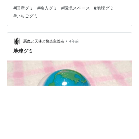
グミ食品から、変わった形や味わいの新商品まで環境ス
#
国産グミ
#
輸入グミ
#
環境スペース
#
地球グミ
ペースがご紹介します。 ■一度は食べたことある？「果
#
いちごグミ
汁グミ」 お菓子コーナーでいつも目にするグミといえ
ば、明治の「果汁グミ」という人も多いのではないでし
ょうか。ぶどうやいちごなど、果物の形をしているのが
特徴です。適度な弾力と、果物をそのまま食べているよ
•
悪魔と天使と快楽主義者
4年前
うなジューシーな味わいがあります。季節によって…
地球グミ