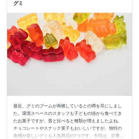
って踊って楽しい宴会！ ◆泡盛…
グミ
最近、グミのブームが再燃しているとの噂を耳にしまし
た。環境スペースのスタッフも子どもの頃から食べてき
たお菓子ですが、昔と比べると種類が増えましたよね。
チョコレートやスナック菓子もおいしいですが、独特の
食感が楽しいグミも人気商品の1つです。今回は、定番の