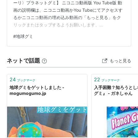
ーリ〉プラネットグミ】 ニコニコ動画版 You Tube版 動
画の説明欄は、ニコニコ動画かYou Tubeにてアクセスす
るかニコニコ動画の埋め込み動画の「もっと見る」をク
リックまたはタップするようお願いします。
www.youtube.com www.youtube.com
#
地球グミ
www.nicovideo.jp ニコニコ動画はフォロー、You Tube
ならチャンネル登録を是非お願いします。その他SNS
は、ニコニコ動画、ツイッターをやっていますのでフォ
ネットで話題
もっと見る
ローもお待ちしています。メイン垢 (ヒッシー) 動画情報
等は→ サブ垢 (ヒッシ…
24
22
ブックマーク
ブックマーク
地球グミをゲットしました -
入手困難？知ろうとし
mogumogumo.jp
グミ』 - ガネしゃん