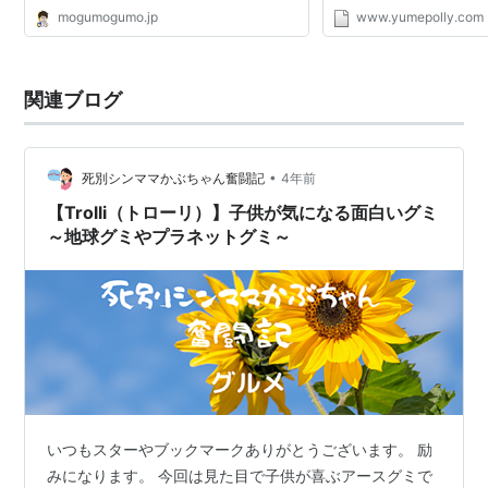
mogumogumo.jp
www.yumepolly.com
関連ブログ
•
死別シンママかぶちゃん奮闘記
4年前
【Trolli（トローリ）】子供が気になる面白いグミ
～地球グミやプラネットグミ～
いつもスターやブックマークありがとうございます。 励
みになります。 今回は見た目で子供が喜ぶアースグミで