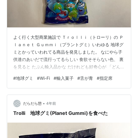
よく行く大型商業施設で Ｔｒｏｌｌｉ（トローリ）の Ｐ
ｌａｎｅｔ Ｇｕｍｍｉ（プラントグミ）いわゆる 地球グ
ミとかっていわれてる商品を発見しました。 なにやら子
供達のあいだで流行ってるらしい 食欲そそらない色、 裏
を見ると たぶん輸入品かな だけれども好奇心が 「どん
なのだろう？」 591円もしました。 4個しか入ってない
#
地球グミ
#
Wi-Fi
#
輸入菓子
#
舌が青
#
指定席
ので単純計算147.75円四捨五入して148円 なかなかの額
です、 もしや円安のせい？ 開けてみました。 切ってみ
ました。 スポンジみたいな感じ 外側もベリー系な味で
•
中はブルーベリーのような甘酸っぱさ 味のバランスがっ
だらだら憩
4年前
良く 一粒にしては食べ応えがありました。 原材料にブル
Trolli 地球グミ(Planet Gummi)を食べた
ー…