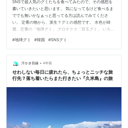
SNSで超人気のグミたちを食べてみたので、その感想を
書いていきたいと思います。 気になってるけど食べるま
ででも無いかなぁっと思ってる方は読んでみてくださ
い。 定番の物から、派生？グミの感想です。 水色が綺
麗、定番の「地球グミ」 グロテクス「目玉グミ」 いろん
な惑星の模様「ギャラクシーグミ」 赤が綺麗な「イチゴ
#
地球グミ
#
韓国
#
SNSグミ
グミ」 可愛らしい「ピーチグミ」 夏にピッタリ？「スイ
カグミ」 ウルトラ急に硬い「ウルトラマングミ」 草の部
分のリアルに再現「ぶどうグミ」 ユーモアあふれる見た
•
目「哺乳瓶グミ」 まとめ 水色が綺麗、定番の「地球グ
汗かき目線
4年前
ミ」 最初は衝撃的でしたね！売ってるのを発見した時も
せわしない毎日に疲れたら、ちょっとニッチな旅
食べた時も！ ぷにもち食感…
行先？落ち着いたらまた行きたい『久米島』の旅