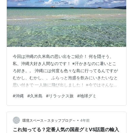
今回は沖縄の久米島の思い出をご紹介！ 何を隠そう、
私、沖縄大好き人間なのです！ ※汗かきなのに暑いとこ
ろ好き。。 沖縄には何度も色々な島に行ってるんですが
むかし、むかし、、 ふらっと泡盛を飲みにいきたいなと
思い付きで 一人旅に飛び出しました！ ※今ではそんな行
動力絶対にないので本当に自分かと疑いたくなりま
#
沖縄
#
久米島
#
リラックス旅
#
地球グミ
す。。 そんな久米島で楽しかった場所や おすすめポイン
トをご紹介していきたいと思います。 沖縄本島と離島を
両方楽しみたい ◆そこは青い海と白い砂浜のみ！癒しの
•
頂点「はての浜」 ◆書類も人間関係も忘れてチャリで駆
環境スペース～スタッフブログ～
4年前
け抜ける大自然！夕日・星空が規格外！！ ◆島の人と歌
これ知ってる？定番人気の国産グミVS話題の輸入