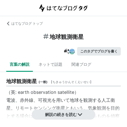
はてなブログ トップ
地球観測衛星
このタグでブログを書く
言葉の解説
ネットで話題
関連ブログ
地球観測衛星
(
一般
)
【
ちきゅうかんそくえいせい
】
（英: earth observation satellite）
電波、赤外線、可視光を用いて地球を観測する人工衛
星。リモートセンシング衛星ともいう。気象観測を目的
解説の続きを読む
とする場合は
気象衛星
、軍事目的で観測するものを
偵察
衛星
となる。