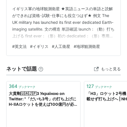
イギリス軍の地球観測衛星 ★英語ニュースの単語と読解
ができれば資格･試験･仕事にも役立つはず★ 例文 The
UK military has launched its first ever dedicated Earth-
imaging satellite. 文の構造 単語確認 launch：（動）打ち
上げる first ever：（形）初の dedicated：（形）専用の
Earth-imaging satellite：（名）地球観測衛星 日本語訳
#
英文法
#
イギリス
#
人工衛星
#
地球観測衛星
英国軍が初の専用地球観測衛星を打ち上げた。 あとがき
first ever は、英語で「これまでで初めての」「史上初
の」という意味を持つ表現で…
ネットで話題
もっと見る
364
127
ブックマーク
ブックマーク
大貫剛🇺🇦🇯🇵З Україною on
「H3」ロケット2号機
Twitter: "「だいち3号」の打ち上げに
載せず打ち上げへ | NH
H-IIAロケットを使えば100億円が必要
でしたが、H3ロケット試験機の載せて
しまえば打ち上げ費用はタダ同然。 そ
の100億円をケチった結果、379億円
をかけて開発した「だいち3号」が失