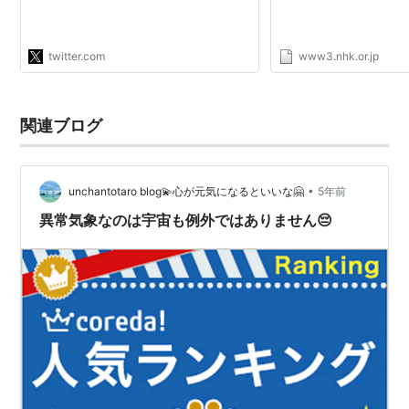
われ、さらに数年間はJAXAに光学地
球観測衛星がない事態になりました。"
twitter.com
www3.nhk.or.jp
関連ブログ
•
unchantotaro blog💫心が元気になるといいな🤗
5年前
異常気象なのは宇宙も例外ではありません😔