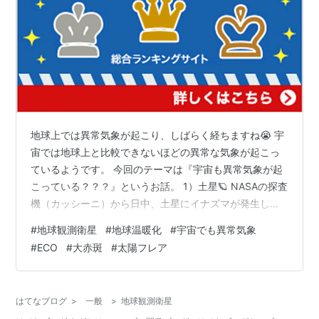
地球上では異常気象が起こり、しばらく経ちますね😭 宇
宙では地球上と比較できないほどの異常な気象が起こっ
ているようです。 今回のテーマは『宇宙も異常気象が起
こっている？？？』というお話。 1）土星🪐 NASAの探査
機（カッシーニ）から日中、土星にイナズマが発生して
いるのを観測したということだった。 地球でもこのイナ
#
地球観測衛星
#
地球温暖化
#
宇宙でも異常気象
ズマの力（そのボルト数やら凄い(*´ー｀*)感電すると非
#
ECO
#
大赤斑
#
太陽フレア
常に危険であるが地球で発生するものの1万倍あるという
NASAからの情報があった🤭 太陽荒らしいとは？？？ 電
力網をDOWNさせるほどの力がある😳 地球にもすでに影
はてなブログ
>
一般
>
地球観測衛星
響が起こったことがある。 地波を乱すような太陽フレア