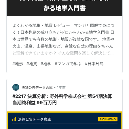
よくわかる地形・地質 レビュー｜マンガと図解で身につ
く！日本列島の成り立ちがゼロからわかる地学入門書 日
本は世界でも有数の地形・地質が複雑な国です。 地震や
火山、温泉、山岳地形など、身近な自然の理由をちゃん
と理解できていますか？ そんな疑問を楽しく解決してく
れるのが、『よくわかる地形・地質 【マンガと図解で身
#
地形
#
地質
#
地学
#
マンガで学ぶ
#
日本列島
につく】』（吉川敏之・松浦浩久著／自由国民社）で
す。プレート境界に位置する日本列島の成り立ちを、マ
ンガと豊富な図解でゼロからわかりやすく解説した入門
•
書です。 商品の特徴 この本の最大の特徴は、**マンガと
決算公告データ倉庫
1年前
図解を多用した親しみやすい解説**です。 マンガが全体
#2217 決算分析 : 野外科学株式会社 第54期決算
の20％以上を占め、楽しく読み進…
当期純利益 99百万円