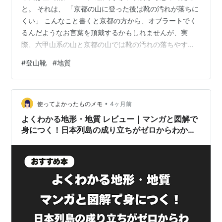
と。 それは、 「京都の山に登った後は靴の汚れが落ちに
くい」 こんなこと書くと京都の方から、オブラートでく
るんだようなお言葉を頂戴するかもしれませんが、実
際、六甲山系の山と京都の山では靴の汚れの落ちやすさ
が全然違うんです。 関西で登ったことある山の中で、六
#
登山靴
#
地質
甲と比べて一番対照的だったのが京都の山で、もし他の
地域が多かったら、そちらを引き合いに出しましたが、
気分を害された方がいたら申し訳なく思います。 登山の
•
後は毎回靴を洗ってますが、六甲に行った後は割と簡単
使ってよかったものメモ
4ヶ月前
に落ちる（そもそもあまり汚れがつかないことが多い）
よくわかる地形・地質 レビュー｜マンガと図解で
のに対し、京都に行った後は１回洗っただけで…
身につく！日本列島の成り立ちがゼロからわかる
地学入門書