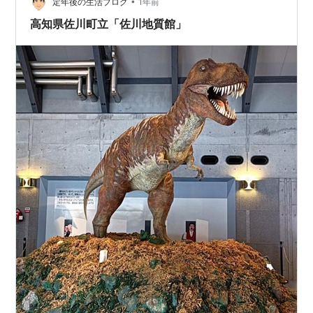
•
定年後の生活ブログ
1年前
高知県佐川町立「佐川地質館」