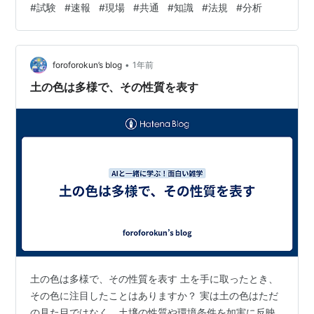
#
試験
#
速報
#
現場
#
共通
#
知識
#
法規
#
分析
な知識と、理論や法規に基づく知識が混在して出題され
るため、「正解が一つとは言い切れない」「選択肢のど
れも正しいように見える」と感じる設問がしばしば見ら
れます。 本記事では、過去に実際に解答の見解が分かれ
•
foroforokun’s blog
1年前
た設問例を5つ紹介し、受験者の声や掲示板でのリアル…
土の色は多様で、その性質を表す
土の色は多様で、その性質を表す 土を手に取ったとき、
その色に注目したことはありますか？ 実は土の色はただ
の見た目ではなく、土壌の性質や環境条件を如実に反映