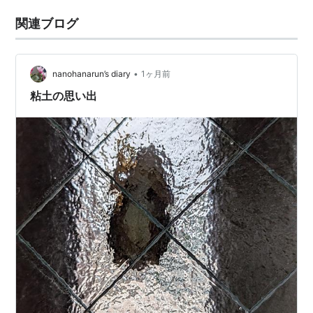
関連ブログ
•
nanohanarun’s diary
1ヶ月前
粘土の思い出