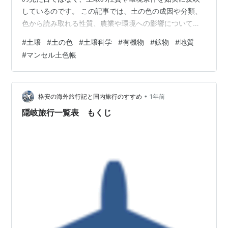
しているのです。 この記事では、土の色の成因や分類、
色から読み取れる性質、農業や環境への影響について詳
しく解説します。 🎨 土の色は何で決まる？ 土の色は主
#
土壌
#
土の色
#
土壌科学
#
有機物
#
鉱物
#
地質
に有機物、鉱物、水分の影響を受けます。 これらの要素
#
マンセル土色帳
が光をどう反射するかによって、土の色は多様なバリエ
ーションを見せます。 黒色：有機物が豊富な土壌。腐植
（ふしょく）を多く含む。 赤色：鉄分が酸化した状態。
水はけが良い土地に多い。 黄色：鉄が水和した状態。湿
•
格安の海外旅行記と国内旅行のすすめ
1年前
った条件下で見られる。 灰色：排…
隠岐旅行一覧表 もくじ