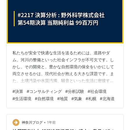
私たちが安全で快適な生活を送るためには、道路やダ
ム、河川の整備といった社会インフラが不可欠です。し
かし、その開発と、豊かな自然環境の保全をいかにして
両立させるかは、現代社会が抱える大きな課題です。ま
た、土壌汚染や水質汚濁、騒音といった生活に密接する
環境問題の解決にも、科学的な知見が求められます。今
#
決算
#
コンサルティング
#
分析試験
#
社会環境
回取り上げる「野外科学株式会社」は、北海道・札幌を
#
生活環境
#
自然環境
#
地質
#
気象
#
札幌
#
北海道
拠点に、これら自然環境と社会環境の複雑な課題解決に
挑む、総合環境コンサルタント企業です。 地質調査や測
量といったインフラ整備の根幹を支える技術から、水
質・大気・ダイオキシンなどの高度な化学分析、さらに
•
神奈川ブログ
1年前
はネパールやベトナムでの国際貢献まで、その活動は多