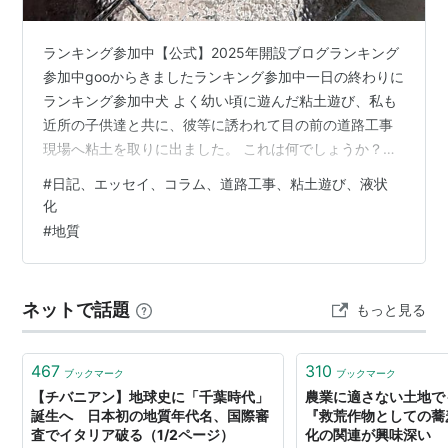
ランキング参加中【公式】2025年開設ブログランキング
参加中gooからきましたランキング参加中一日の終わりに
ランキング参加中犬 よく幼い頃に遊んだ粘土遊び、私も
近所の子供達と共に、彼等に誘われて目の前の道路工事
現場へ粘土を取りに出ました。 これは何でしょうか？。
雨のこの時期、すぐに分かると思います。少々色が悪い
#
日記、エッセイ、コラム、道路工事、粘土遊び、液状
ですが、こんな色の時も有ります。 ランキング参加中雑
化
談・日記を書きたい人のグループ この辺の土の中の粘土
#
地質
はねずみ色の様です。私は年嵩の子に教えられ、色と粘
性の塊を物色すると、これと決めてその塊を家まで持ち
帰り、手でぐいぐいと柔らかくなるまでその塊を捏ねて
ネットで話題
もっと見る
から、丸めたり伸ばしたり成形して遊…
467
310
ブックマーク
ブックマーク
【チバニアン】地球史に「千葉時代」
農業に適さない土地で
誕生へ 日本初の地質年代名、国際審
『救荒作物としての蕎
査でイタリア破る（1/2ページ）
化の関連が興味深い