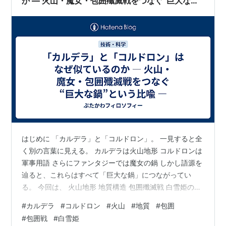
か ― 火山・魔女・包囲殲滅戦をつなぐ“巨大な
鍋”という比喩 ―
はじめに 「カルデラ」と「コルドロン」。 一見すると全
く別の言葉に見える。 カルデラは火山地形 コルドロンは
軍事用語 さらにファンタジーでは魔女の鍋 しかし語源を
辿ると、これらはすべて「巨大な鍋」につながってい
る。 今回は、 火山地形 地質構造 包囲殲滅戦 白雪姫の魔
女 melting pot（人種の坩堝） までを貫く、「鍋」とい
#
カルデラ
#
コルドロン
#
火山
#
地質
#
包囲
う人類共通のイメージについて考えてみたい。 カルデラ
#
包囲戦
#
白雪姫
の正体 「カルデラ（caldera）」はスペイン語で、 大