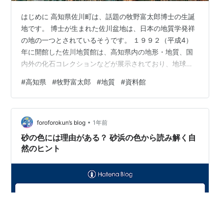
はじめに 高知県佐川町は、話題の牧野富太郎博士の生誕
地です。 博士が生まれた佐川盆地は、⽇本の地質学発祥
の地の⼀つとされているそうです。 １９９２（平成4）
年に開館した佐川地質館は、高知県内の地形・地質、国
内外の化⽯コレクションなどが展⽰されており、地球と
⽣命の歴史をさまざまな⾓度から学ぶことができます。
#
高知県
#
牧野富太郎
#
地質
#
資料館
いきなり「チラノサウルス」 玄関に入るとエントランス
には、いきなり巨大なチラノサウルスが目に飛び込んで
きます。 しかも大きな鳴き声を発しながら、動く巨大な
•
恐竜です。するどい歯を持ち、草食動物を襲う恐竜の王
foroforokun’s blog
1年前
者として君臨していたそうです。 その大きな鳴き声と体
砂の色には理由がある？ 砂浜の色から読み解く自
躯で動き回っているチラノサウルスは迫…
然のヒント