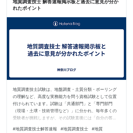
地質調査技士 解答速報掲示板と過去に意見が分か
岐…
れたポイント
地質調査技士試験は、地盤調査・土質分類・ボーリング
の理解など、高度な実務能力を問う資格試験として位置
付けられています。試験は「共通部門」と「専門部門
（現場・土壌・技術管理など）」に分かれ、毎年多くの
受験者が挑戦しますが、その試験直後には「自分の答
え、本当に合ってた？」という不安が渦巻くのが恒例で
#
地質調査技士解答速報
#
地質調査技士
#
地質
す。 とくに地質調査技士試験では、実務に基づく応用的