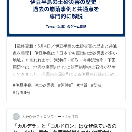
【最終更新：6月4日／伊豆半島の土砂災害の歴史と共通
点を整理】 伊豆半島は「日本でも屈指の土砂災害が多い
地域」と言われます。河津町・稲取・今井浜海岸・下田
周辺では、地震や豪雨のたびに斜面崩壊や土石流が発生
してきました。今回の台風6号による伊豆急行線の土砂流
入も、その延長線上にある災害です。 この記事では、伊
#
伊豆半島
#
土砂災害
#
河津町
#
地質
#
防災
豆半島で過去に起きた主な土砂災害を整理し、共通する
#
台風6号
地形・地質の特徴、そして今回の崩落との関連性をわか
りやすく解説します。 伊豆半島で過去に発生した主な土
砂災害 2019年台風15号による伊豆急行線の被害 河津町
の地形・地質と土砂災害リスク 土砂災害危険箇所241箇
•
ぶたかわフィロソフィー
2ヶ月前
所という構造的な脆弱性 今回…
「カルデラ」と「コルドロン」はなぜ似ているの