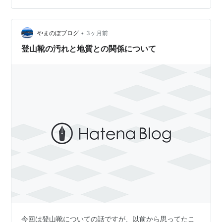
鍋・大釜 を意味する。 巨大噴火で地下のマグマ溜まりが
空洞化すると、地面が陥没する。 その形がまるで巨大な
鍋のように見えるため、この名が付いた。 つまりカル
•
やまのぼブログ
3ヶ月前
デ…
登山靴の汚れと地質との関係について
今回は登山靴についての話ですが、以前から思ってたこ