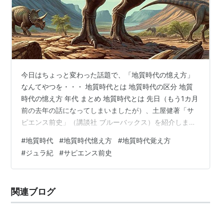
今日はちょっと変わった話題で、「地質時代の憶え方」
なんてやつを・・・ 地質時代とは 地質時代の区分 地質
時代の憶え方 年代 まとめ 地質時代とは 先日（もう1カ月
前の去年の話になってしまいましたが）、土屋健著「サ
ピエンス前史」（講談社 ブルーバックス）を紹介しまし
た ⬇️ 「サピエンス前史」は、文章は平易で読みやすいの
#
地質時代
#
地質時代憶え方
#
地質時代覚え方
ですが、用語は厳密で、本文中には、「古生代シルル紀
#
ジュラ紀
#
サピエンス前史
には歯を持つ魚が出現し」とか「ジュラ紀後期の地層か
ら化石が発見されている」などどいう記述が頻繁に出て
きます。 例えば「古生代シルル紀」と言われたときに、
関連ブログ
大体どのあたりの時期かがわかっているとかなり読みや
すくなり、理解も深まります。…