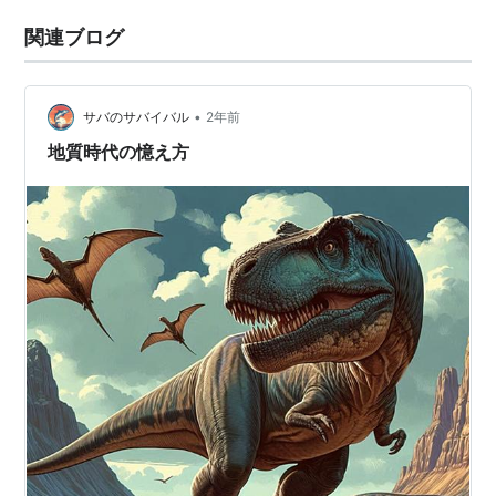
関連ブログ
•
サバのサバイバル
2年前
地質時代の憶え方