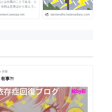
風とは台風のことである、と
、当初は災害ばかり並んでい
うな。 都市伝説のような話
umeori.seesaa.net
dantandho.hatenadiary.com
るが、かなり流布している。
ともyahoo知恵袋では流布
いる者がいるようだ。
he King of Fighters）で
ヶ月前
有事?!