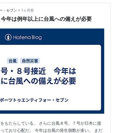
•
ー・セブン
1ヶ月前
 今年は例年以上に台風への備えが必要
をもたらしている。 さらに台風８号、７号が日本に接
っており心配だ。 今年は台風の発生個数が多い。 まだ