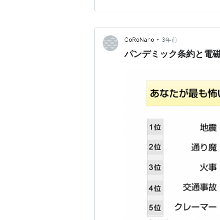
割が強化されている。 〇被災
営支援 ・高齢者、障害者など
•
CoRoNano
3年前
パンデミック条約と電