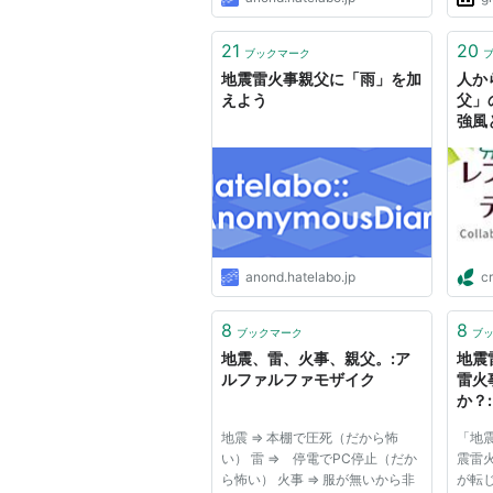
21
20
ブックマーク
地震雷火事親父に「雨」を加
人か
えよう
父」
強風
れた
ファ
anond.hatelabo.jp
cr
8
8
ブックマーク
ブ
地震、雷、火事、親父。:ア
地震
ルファルファモザイク
雷火
か？
地震 ⇒ 本棚で圧死（だから怖
「地
い） 雷 ⇒ 停電でPC停止（だか
震雷
ら怖い） 火事 ⇒ 服が無いから非
が転