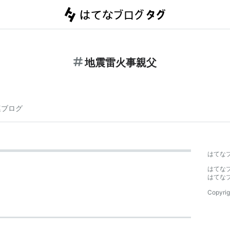
地震雷火事親父
連ブログ
はてな
はてな
はてな
Copyrig