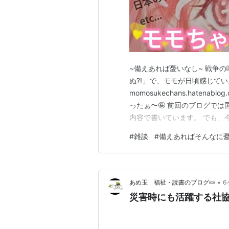
~備えあれば憂いなし~ 戦争の
ぬ?!」で、モモが日頃感じて
momosukechans.haten
ったぁ〜🤪 前回のブログで
内容で書いています。 でも、
国...。 と、言っても!! 
#
雑談
#
備えあればそんなに
ないよね?! それも誰もが理解
れたとは正式に発表さ…
•
あめ玉 福祉・読書のブログ🍬
6
災害時にも活躍する社