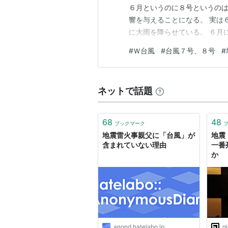
６月というのに８号というのは
響を与えることになる。 実は
に大雨を降らせている。 ６月
い。 まるで秋の本格的な台風
#
Ｗ台風
#
台風７号、８号
#
ズンはもっと先だが、この調
い。 しかも温暖化で日本近海
ネットで話題
68
48
ブックマーク
地震雷火事親父に「台風」が
地震
含まれていない理由
一番
か
anond.hatelabo.jp
g