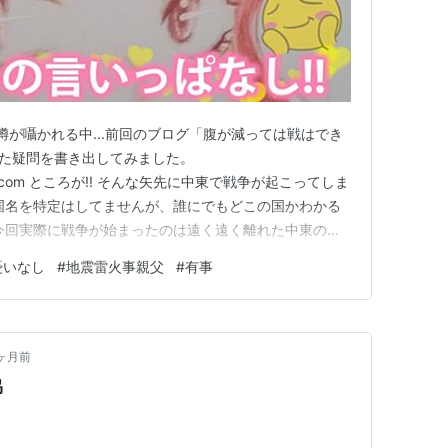
噂が囁かれる中...前回のブログ「腹が減っては戦はでき
いた疑問を書き出してみました。
ablog.com ところが!! そんな矢先に中東で戦争が起こってしま
は国名を特定はしてませんが、誰にでもどこの国かわかる
今回実際に戦争が始まったのは遠く遠く離れた中東の
モモが不安視した自給自足できない日本にはやっぱり無関係では
憂いなし
#
地震雷火事親父
#
有事
できている事だと思いますが...。 ホルムズ海峡が封鎖さ
ヶ月前
協