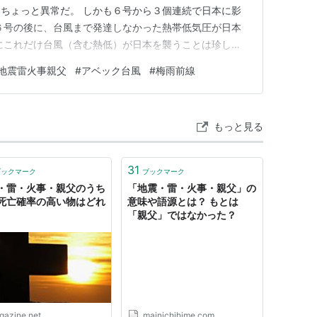
ちょっと異常だ。 しかも６号から３個連続で日本に影
６号の後に、台風まで発達しなかった熱帯低気圧が日本
にこれだけ台風（含む熱低）が日本を襲うことは珍し
シーズンのようなコースを辿っている。 本来の台風シー
地震雷火事親父
#
アベック台風
#
梅雨前線
子だと何個日本に接近、または上陸するのか、空恐ろし
の海水温が高い状態が続いて…
もっと見る
31
ブックマーク
ブックマーク
・雷・火事・親父のうち
「地震・雷・火事・親父」の
死亡確率の高い物はどれ
意味や語源とは？ もとは
「親父」ではなかった？
igazine.net
mainichihime.com