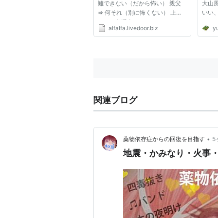
難できない（だから怖い） 親父
大山
⇒ 何それ（別に怖くない） 上３
いい
つだけ共通事項だな。
たそ
alfalfa.livedoor.biz
y
であ
少なく
して
KOF（T
はこ...
関連ブログ
•
薬物依存症からの回復を目指す
5
地震・かみなり・火事・