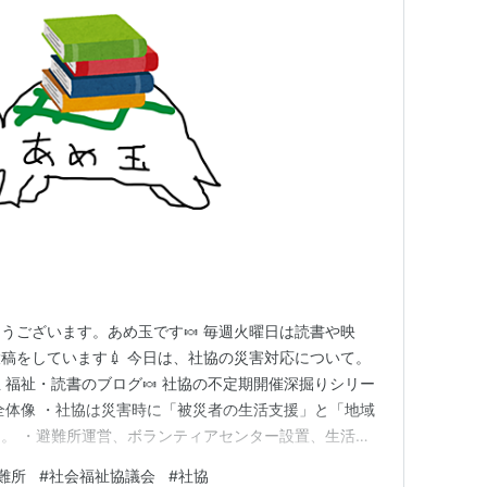
うございます。あめ玉です🍬 毎週火曜日は読書や映
稿をしています💉 今日は、社協の災害対応について。
玉 福祉・読書のブログ🍬 社協の不定期開催深掘りシリー
全体像 ・社協は災害時に「被災者の生活支援」と「地域
。 ・避難所運営、ボランティアセンター設置、生活再
 ・近年は災害法制に福祉的支援が明記され、社協の役
難所
#
社会福祉協議会
#
社協