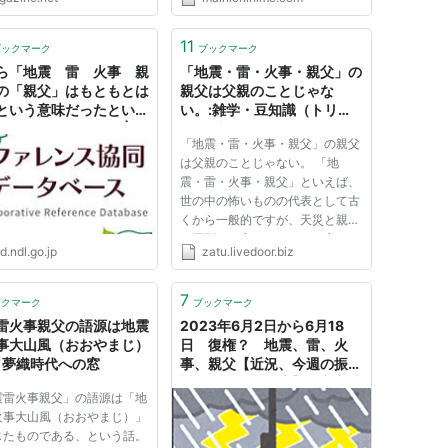
11
ブックマーク
ブックマーク
ら「地震 雷 火事 親
「地震・雷・火事・親父」の
の「親父」はもともとは
親父は父親のことじゃな
という意味だったといわ
い。:雑学・豆知識（トリビ
。語源を知りたい。 | レ
ア）ブログ
「地震・雷・火事・親父」の親父
レンス協同データベース
は父親のことじゃない。 「地
震・雷・火事・親父」といえば、
世の中の怖いものの代表として古
くから一般的ですが、天災と親父
が同列とは言われてみると変じゃ
d.ndl.go.jp
zatu.livedoor.biz
ないですか？ それもそのはず、
この親父、父親のことじゃないん
です。
7
ックマーク
ブックマーク
雷火事親父の語源は地震
2023年6月2日から6月18
事大山風（おおやまじ）
日 復権？ 地震、雷、火
: 夢織時代への窓
事、親父【近況、今週の振り
返りと次週の予告】 - 安心感
震雷火事親父」の語源は「地
の研究 by 暖淡堂
火事大山風（おおやまじ）」
じたものである、という話。