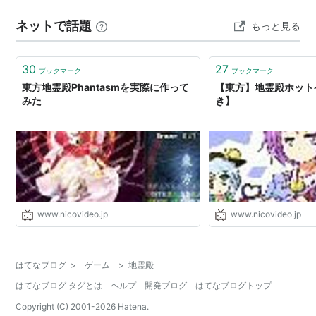
ネットで話題
もっと見る
30
27
ブックマーク
ブックマーク
東方地霊殿Phantasmを実際に作って
【東方】地霊殿ホット
みた
き】
www.nicovideo.jp
www.nicovideo.jp
はてなブログ
>
ゲーム
>
地霊殿
はてなブログ タグとは
ヘルプ
開発ブログ
はてなブログトップ
Copyright (C) 2001-
2026
Hatena.