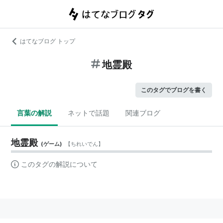
はてなブログ トップ
地霊殿
このタグでブログを書く
言葉の解説
ネットで話題
関連ブログ
地霊殿
(
ゲーム
)
【
ちれいでん
】
このタグの解説について