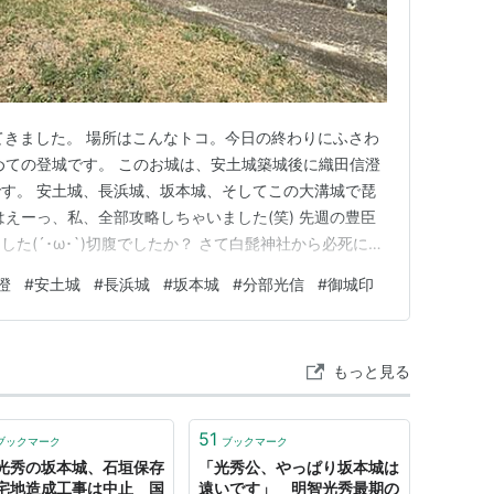
ってきました。 場所はこんなトコ。今日の終わりにふさわ
めての登城です。 このお城は、安土城築城後に織田信澄
す。 安土城、長浜城、坂本城、そしてこの大溝城で琵
はえーっ、私、全部攻略しちゃいました(笑) 先週の豊臣
た(´･ω･`)切腹でしたか？ さて白髭神社から必死に漕
てきました。 陽光の里という介護施設まで来ますと、
澄
#
安土城
#
長浜城
#
坂本城
#
分部光信
#
御城印
できないのです。 しかし自転車を止めると、いきなり
。 …
もっと見る
51
ブックマーク
ブックマーク
光秀の坂本城、石垣保存
「光秀公、やっぱり坂本城は
宅地造成工事は中止 国
遠いです」 明智光秀最期の