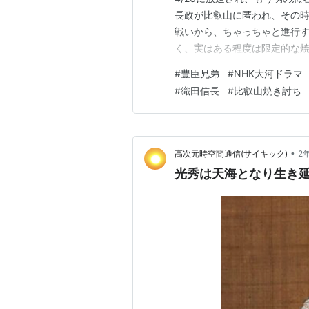
長政が比叡山に匿われ、その
戦いから、ちゃっちゃと進行す
く、実はある程度は限定的な
かで読んだ。だとしても、寺
#
豊臣兄弟
#
NHK大河ドラマ
をかけ、寺に逃げていた人た
#
織田信長
#
比叡山焼き討ち
なるよ。書いているこっちだっ
•
高次元時空間通信(サイキック)
2
光秀は天海となり生き