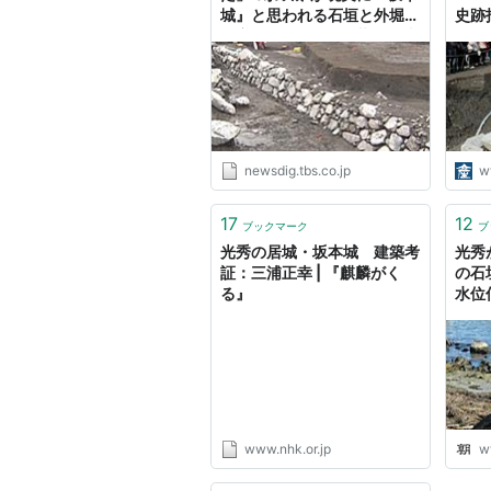
城』と思われる石垣と外堀が
史跡
住宅街で見つかる…井戸の跡
など生活の痕跡も | TBS
NEWS DIG
newsdig.tbs.co.jp
w
17
12
ブックマーク
ブ
光秀の居城・坂本城 建築考
光秀
証：三浦正幸 | 『麒麟がく
の石
る』
水位
www.nhk.or.jp
w