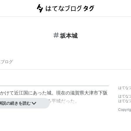
坂本城
連ブログ
はてな
かけて近江国にあった城。現在の滋賀県大津市下阪
はてな
築かれた琵琶湖に面する平城だった。
はてな
解説の続きを読む
Copyrig