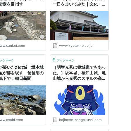
指定を目指す
一日を歩いてみた｜文化・ラ
イフ｜地域のニュース｜京都
新聞
ww.sankei.com
www.kyoto-np.co.jp
9
ックマーク
ブックマーク
が築いた幻の城 坂本城
［明智光秀は築城家でもあっ
垣が姿を現す 琵琶湖の
た。］坂本城、福知山城、亀
低下で：朝日新聞
山城から光秀のスキルの高さ
をしのぼう！
ww.asahi.com
hajimete-sangokushi.com