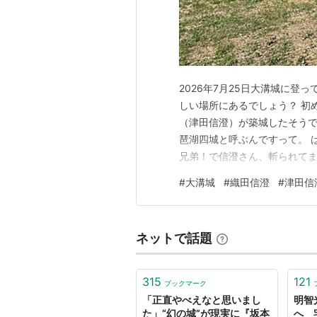
2026年7月25日大溝城に登
しい場所にあるでしょう？ 初
（津田信澄）が築城したそうで
琶湖四城と呼ぶんですって。 
兄弟！で信澄さん、斬られてまし
いで、近江高島駅近くまで戻っ
#
大溝城
#
織田信澄
#
津田信
いきなりこんな石碑が！！油断
両方の太腿に激痛が走りました
ネットで話題
315
121
ブックマーク
「正直やべえなと思いまし
明智
た」“幻の城”が現実に『坂本
へ 