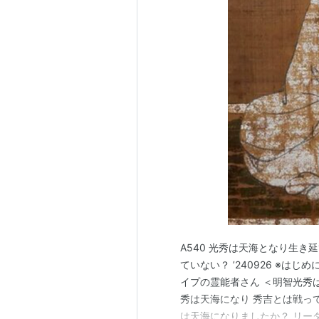
A540 光秀は天海となり生き
ていない？ ’240926 ※は
イプの霊能者さん ＜明智光秀
秀は天海になり 秀吉とは戦っ
は天海になりましたか？ リー