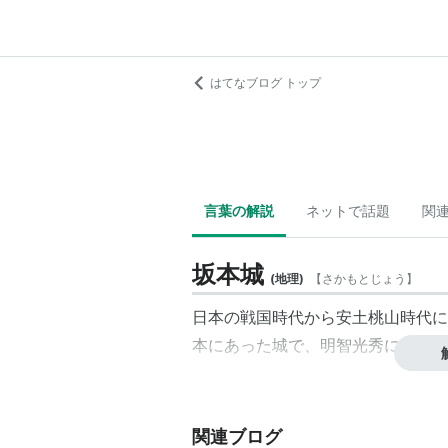
はてなブログ トップ
言葉の解説
ネットで話題
関
坂本城
(
地理
)
【
さかもとじょう
】
日本の戦国時代から安土桃山時代に
本にあった城で、明智光秀によって
関連ブログ