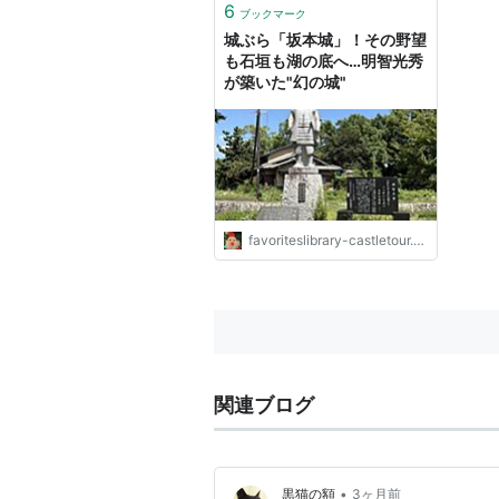
6
ブックマーク
城ぶら「坂本城」！その野望
も石垣も湖の底へ…明智光秀
が築いた"幻の城"
favoriteslibrary-castletour.com
関連ブログ
•
黒猫の額
3ヶ月前