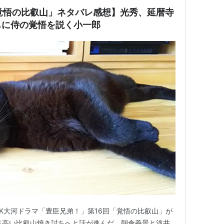
覚悟の比叡山」ネタバレ感想】光秀、延暦寺
もに侍の覚悟を説く小一郎
HK大河ドラマ「豊臣兄弟！」第16回「覚悟の比叡山」が
悪名高い比叡山焼き討ちへと話が進んだ。朝倉義景と浅井