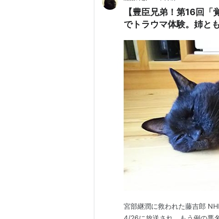
【豊臣兄弟！第16回「
でトラウマ体験。姉と
宮部継潤に救われた藤吉郎 N
4/26に放送され、もう例の