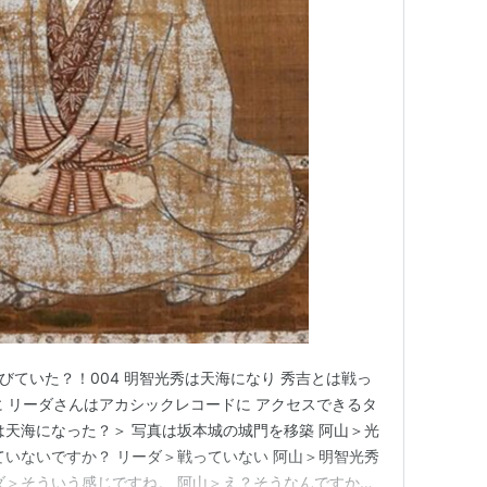
延びていた？！004 明智光秀は天海になり 秀吉とは戦っ
じめに リーダさんはアカシックレコードに アクセスできるタ
は天海になった？＞ 写真は坂本城の城門を移築 阿山＞光
ていないですか？ リーダ＞戦っていない 阿山＞明智光秀
ダ＞そういう感じですね。 阿山＞え？そうなんですか？