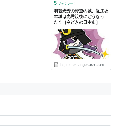
5
ブックマーク
明智光秀の野望の城、近江坂
本城は光秀没後にどうなっ
た？［今どきの日本史］
hajimete-sangokushi.com