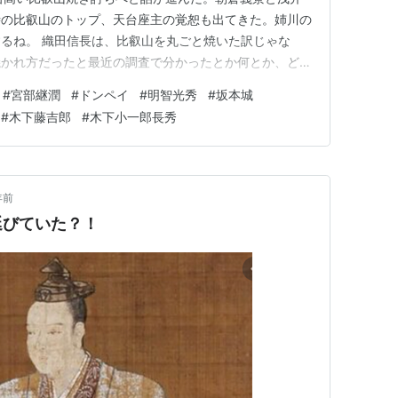
時の比叡山のトップ、天台座主の覚恕も出てきた。姉川の
るね。 織田信長は、比叡山を丸ごと焼いた訳じゃな
焼かれ方だったと最近の調査で分かったとか何とか、どこ
社が現代よりよほど崇敬されていた時代に、自ら襲撃し火
#
宮部継潤
#
ドンペイ
#
明智光秀
#
坂本城
ちを皆殺しにするなんて、少しだって関わればトラウマに
#
木下藤吉郎
#
木下小一郎長秀
て気分が悪い。 特に、…
年前
延びていた？！