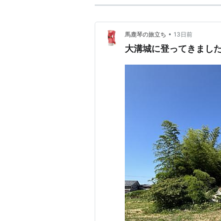
•
馬鹿琴の旅立ち
13日前
大溝城に登ってきまし