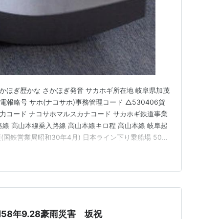
さかほぎ歴かな さかほぎ発音 サカホギ所在地 岐阜県加茂
6電報略号 サホ(ナコサホ)事務管理コード △530406貨
入力コード ナコサホマルスカナコード サカホギ鉄道事業
線 高山本線乗入路線 高山本線キロ程 高山本線 岐阜起
項(国鉄営業局昭和30年4月) 日本ライン下り乗船場 500
1月12日 高山線各務ヶ原駅～美濃太田駅間開通時に開業。旅
昭和9)10月25日 飛騨小坂駅～坂上…
58年9.28豪雨災害 坂祝