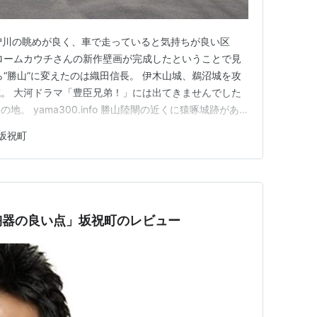
木曽川の眺めが良く、車で走っていると気持ちが良い区
ロームカウチさんの新作壁画が完成したということで見
ら“勝山”に変えたのは織田信長。 伊木山城、鵜沼城を攻
。 大河ドラマ「豊臣兄弟！」には出てきませんでした
。 yama300.info 勝山陸閘の近くに猿啄城跡があ
。 片道30分程度。 絶景保証します。 武家屋敷風の勝
坂祝町
、長良陸閘と似ています。 直近だと、2021年（令和3
陶器の良い点」坂祝町のレビュー