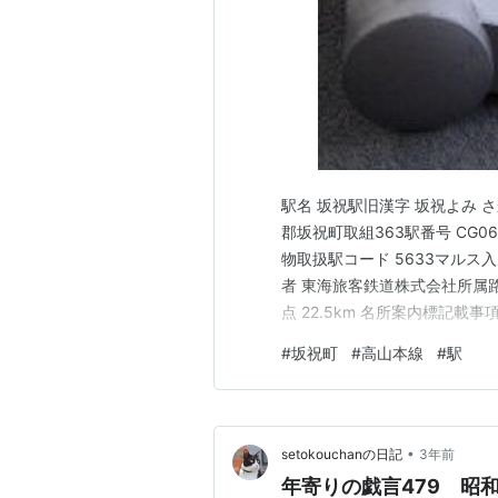
駅名 坂祝駅旧漢字 坂祝よみ 
郡坂祝町取組363駅番号 CG0
物取扱駅コード 5633マルス
者 東海旅客鉄道株式会社所属路
点 22.5km 名所案内標記載事
米 歴史1921年(大正10)1
#
坂祝町
#
高山本線
#
駅
客・貨物営業を開始。1934年(
•
setokouchanの日記
3年前
年寄りの戯言479 昭和