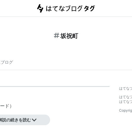
坂祝町
連ブログ
はてな
はてな
はてな
ード
）
Copyrig
解説の続きを読む