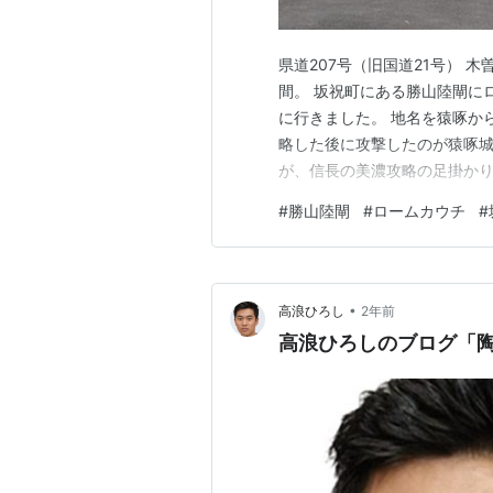
県道207号（旧国道21号） 
間。 坂祝町にある勝山陸閘に
に行きました。 地名を猿啄か
略した後に攻撃したのが猿啄城
が、信長の美濃攻略の足掛かりの地
ります。 麓からも見える展望台
#
勝山陸閘
#
ロームカウチ
#
山陸閘。 岐阜市にある大宮陸閘
年）に木曽川増水時に勝山…
•
高浪ひろし
2年前
高浪ひろしのブログ「