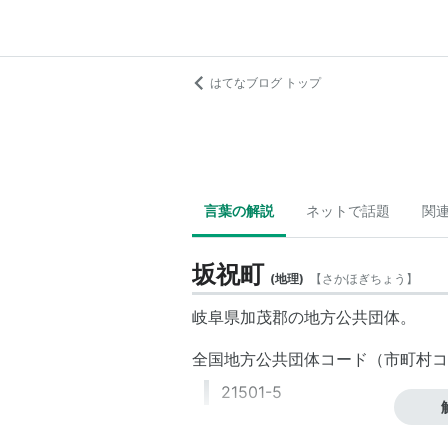
はてなブログ トップ
言葉の解説
ネットで話題
関
坂祝町
(
地理
)
【
さかほぎちょう
】
岐阜県
加茂郡
の
地方公共団体
。
全国地方公共団体コード
（
市町村コ
21501-5