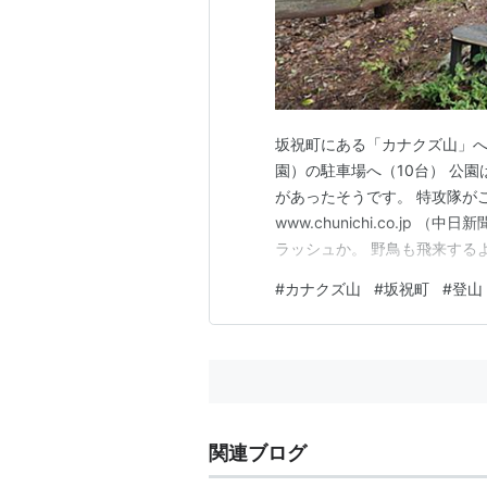
坂祝町にある「カナクズ山」へ
園）の駐車場へ（10台） 公園
があったそうです。 特攻隊が
www.chunichi.co.j
ラッシュか。 野鳥も飛来する
登山口。 意外とちゃんとして
#
カナクズ山
#
坂祝町
#
登山
車場から20分ほどで登頂。 標
な各務原アルプスを一望。…
関連ブログ