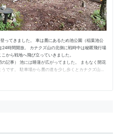
登ってきました。 車は麓にあるため池公園（稲葉池公
は24時間開放。 カナクズ山の北側に戦時中は秘匿飛行場
ここから戦地へ飛び立っていきました。
p （中日新聞の記事） 池には睡蓮が広がってました。 まもなく開花
ようです。 駐車場から麓の道を少し歩くとカナクズ山の
ました。 登山道も初心者向きで歩きやすかったです。 駐
高142m。 山頂は南側の見晴らしが良かったです。 長大