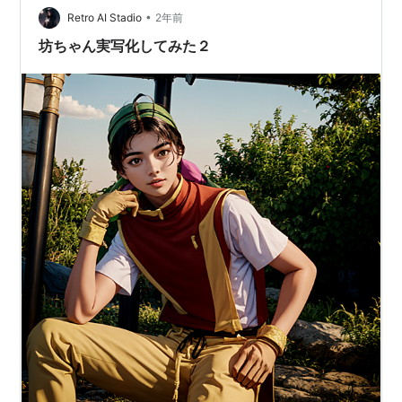
ちゃんは知っているから 生まれてからずっと一緒に歩む
•
Retro AI Stadio
2年前
1122 小雪…
坊ちゃん実写化してみた２