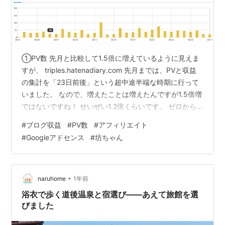
①PV数 先月と比較して1.5倍に増えているように見えま
すが、 triples.hatenadiary.com 先月までは、PVと収益
の集計を「23日前後」という超中途半端な時期に行って
いました。 なので、増えたことは増えたんですが1.5倍増
ではないですね！ せいぜい1.2倍くらいです。 ゼロから
学べるブログ運営×集客×マネタイズ 人気ブロガー養成講
#
ブログ収益
#
PV数
#
アフィリエイト
座 作者:菅家 伸,かん吉 ソーテック社 Amazon PVが増え
#
Googleアドセンス
#
坊ちゃん
た要因として考えられるのは、 ・単純にブログ歴が長く
なった（記事の数も増えた） ・８月はお盆休みがあった
ので出かける機会が多く、地元情報の記事をたくさん書
けた ・リアルの知り合いに読…
•
naruhome
1年前
浴衣で歩く道後温泉と宿選び――あえて旅館を選
びました