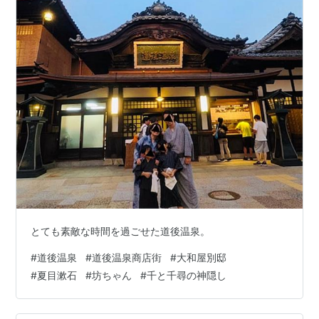
とても素敵な時間を過ごせた道後温泉。
#
道後温泉
#
道後温泉商店街
#
大和屋別邸
#
夏目漱石
#
坊ちゃん
#
千と千尋の神隠し