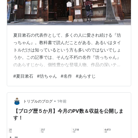
夏目漱石の代表作として、多くの人に愛され続ける『坊
っちゃん』。教科書で読んだことがある、あるいはタイ
トルだけは知っているという方も多いのではないでしょ
うか。この記事では、そんな不朽の名作『坊っちゃん』
のあらすじから、個性豊かな登場人物、作品の深いテー
マ、そして読書感想文に役立つポイントまで、徹底的に
#
夏目漱石
#
坊ちゃん
#
名作
#
あらすじ
解説します。この記事を読めば、あなたも『坊っちゃ
ん』の世界に引き込まれること間違いなしです。 坊っち
ゃん（新潮文庫） 作者:夏目漱石 新潮社 Amazon 『坊っ
•
ちゃん』とは？作品の基本情報 まずは、『坊っちゃん』
トリプルのブログ
1年前
がどのような作品なのか、基本的な情報からご紹介しま
【ブログ歴５か月】今月のPV数＆収益を公開しま
す。いつの時代の、どこを舞台にした物…
す！