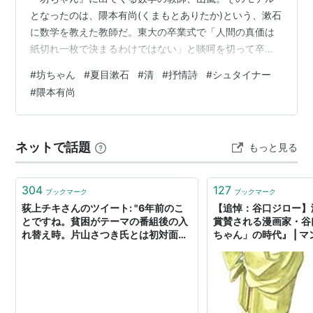
となったのは、隈本有尚(くまもとありたか)という、漱石
に数学を教えた教師だ。東大の卒業式で「人間の真価は
紙切れ一枚で決まるわけではない」と啖呵を切って卒業
証書を破り捨ててしまったという。まさに山嵐のような
#
坊ちゃん
#
夏目漱石
#
清
#
抒情詩
#
シュタイナー
豪胆な人物だ。洋行した隈本は、シュタイナーの思想と
#
隈本有尚
出会い、以降、人智学を研究し、日本に紹介するように
なる。実際にシュタイナーに会ったかどうかは、確かめ
られない。隈本はシュタイナーから人智学を学び、隈本
ネットで話題
もっと見る
は漱石に数学を教え、漱石は隈本をモデルにした人物を
山嵐として『坊ちゃん』に書いた。という間接的なつ…
304
127
ブックマーク
ブックマーク
荻上チキさんのツイート: "6年前のこ
【追悼：谷口ジロー】
とですね。貧困がテーマの番組後の入
賞賛される漫画家・谷
れ替え時。片山さつき氏とは初対面。
ちゃん」の時代』 | 
片山「あなたのundergraduateは？」
僕「ん、なんです？」 片山「アンダー
グラデュエイトよ」 僕「？？」 片山
「出身大学はどちらなの？」 僕「成城
大学ですが」 片山「やっぱりね。だか