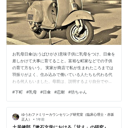
お乳母日傘(おうばひがさ)意味子供に乳母をつけ、日傘を
差しかけて大事に育てること。富裕な町家などでの子供
の育て方をいう。 実家が商店で私が生まれたころまでは
羽振りがよく、住み込みで働いている人たちも代わる代
わる何人もいました。母親は、説明するより自分でやっ
ちゃうタイプでそれは子育てより商売に向かっていたの
#
下町
#
乳母
#
日傘
#
忍耐
#
坊ちゃん
で、成り行きで、Rさんという未婚の女性が私の乳母みた
いな役割になっていました。私がたいそう懐いていたの
がもしかしたら先なのかも知れませんが、なにしろ私に
ゆうわファミリーカウンセリング研究室（臨床心理士・赤坂
は乳母がいたんです。日傘の方は、当時の下町で日傘と
•
正人）
1年前
言ったらよほどオスマシさんが使う程度でRさんは新潟出
土居健郎『漱石文学における「甘え」の研究』