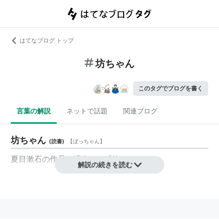
はてなブログ トップ
坊ちゃん
このタグでブログを書く
言葉の解説
ネットで話題
関連ブログ
坊ちゃん
(
読書
)
【
ぼっちゃん
】
夏目漱石の作品の場合は→「
坊っちゃん
」
解説の続きを読む