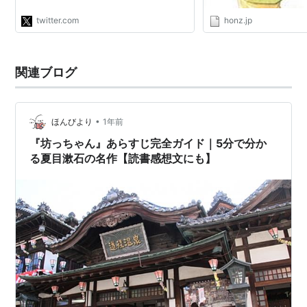
ら考えがお坊ちゃんなのね」…
https://t.co/Kykfb0WWW4"
twitter.com
honz.jp
関連ブログ
•
ほんびより
1年前
『坊っちゃん』あらすじ完全ガイド｜5分で分か
る夏目漱石の名作【読書感想文にも】