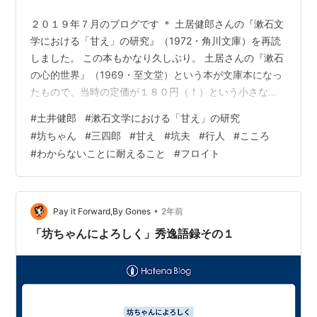
２０１９年７月のブログです ＊ 土居健郎さんの『漱石文
学における「甘え」の研究』（1972・角川文庫）を再読
しました。 この本もかなり久しぶり。 土居さんの『漱石
の心的世界』（1969・至文堂）という本が文庫本になっ
たもので、当時の定価が１８０円（！）という小さな
本。 じーじはだいぶ前にこの本を知り、どうしても読み
#
土井健郎
#
漱石文学における「甘え」の研究
たくて、古本屋さんでやっと見つけて読んだのですが、
#
坊ちゃん
#
三四郎
#
甘え
#
坑夫
#
行人
#
こころ
今読んでもやはり読みごたえのあるいい本です。 『坊ち
#
わからないことに耐えること
#
フロイト
ゃん』や『三四郎』などの漱石さんの小説を精神分析の
理解を参考にして解読していきます。 例えば、『坊ちゃ
ん』では、主人公と清が互いに「甘え」ている様子が指
摘され、『明暗』でも、津田とお…
•
Pay it Forward,By Gones
2年前
「坊ちゃんによろしく」秀逸語録その１