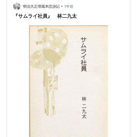
•
明治大正埋蔵本読渉記
1年前
『サムライ社員』 林二九太