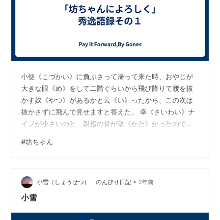
小使《こづかい》に負ぶさって帰って来た時、おやじが
大きな眼《め》をして二階ぐらいから飛び降りて腰を抜
かす奴《やつ》があるかと云《い》ったから、この次は
抜かさずに飛んで見せますと答えた。 幸《さいわい》ナ
イフが小さいのと、親指の骨が堅《かた》かったので、
今だに親指は手に付いている。しかし創痕《きずあと》
#
坊ちゃん
は死ぬまで消えぬ。 本当に無鉄砲 母が病気で死ぬ二三日
《にさんち》前台所で宙返りをしてへっついの角で肋骨
《あばらぼね》を撲《う》って大いに痛かった。母が大
•
層｜怒《おこ》って、お前のようなものの顔は見たくな
小雪（しょうせつ） のんびり日記
2年前
いと云うから、親類へ泊《とま》りに行っていた。する
小雪
ととうとう死んだと云う報知《しらせ》が来た。…