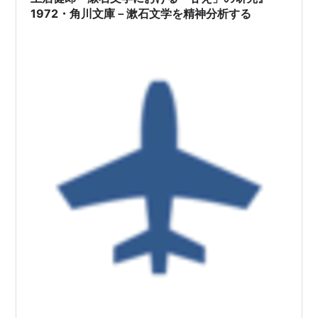
身のたくましい女性でしたのでさすがに使っ…
1972・角川文庫－漱石文学を精神分析する